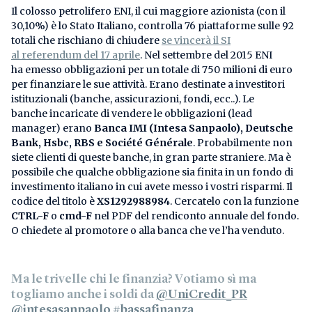
Il colosso petrolifero ENI, il cui maggiore azionista (con il
30,10%) è lo Stato Italiano, controlla 76 piattaforme sulle 92
totali che rischiano di chiudere
se vincerà il SI
al referendum del 17 aprile
. Nel settembre del 2015 ENI
ha emesso obbligazioni per un totale di 750 milioni di euro
per finanziare le sue attività. Erano destinate a investitori
istituzionali (banche, assicurazioni, fondi, ecc..). Le
banche incaricate di vendere le obbligazioni (lead
manager) erano
Banca IMI (Intesa Sanpaolo), Deutsche
Bank, Hsbc, RBS e Société Générale
. Probabilmente non
siete clienti di queste banche, in gran parte straniere. Ma è
possibile che qualche obbligazione sia finita in un fondo di
investimento italiano in cui avete messo i vostri risparmi. Il
codice del titolo è
XS1292988984
. Cercatelo con la funzione
CTRL-F
o
cmd-F
nel PDF del rendiconto annuale del fondo.
O chiedete al promotore o alla banca che ve l’ha venduto.
Ma le trivelle chi le finanzia? Votiamo sì ma
togliamo anche i soldi da
@UniCredit_PR
@intesasanpaolo
#bassafinanza