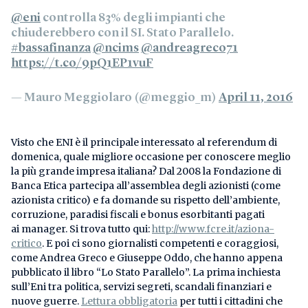
@eni
controlla 83% degli impianti che
chiuderebbero con il SI. Stato Parallelo.
#bassafinanza
@ncims
@andreagreco71
https://t.co/9pQ1EP1vuF
— Mauro Meggiolaro (@meggio_m)
April 11, 2016
Visto che ENI è il principale interessato al referendum di
domenica, quale migliore occasione per conoscere meglio
la più grande impresa italiana? Dal 2008 la Fondazione di
Banca Etica partecipa all’assemblea degli azionisti (come
azionista critico) e fa domande su rispetto dell’ambiente,
corruzione, paradisi fiscali e bonus esorbitanti pagati
ai manager. Si trova tutto qui:
http://www.fcre.it/aziona-
critico
. E poi ci sono giornalisti competenti e coraggiosi,
come Andrea Greco e Giuseppe Oddo, che hanno appena
pubblicato il libro “Lo Stato Parallelo”. La prima inchiesta
sull’Eni tra politica, servizi segreti, scandali finanziari e
nuove guerre.
Lettura obbligatoria
per tutti i cittadini che