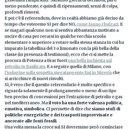
gelsomini rampicanti? Saranno giorni di decisioni, più o
meno ponderate, e quindi di ripensamenti, sensi di colpa,
profondi rimorsi.
E poi c’è il referendum, dove in realtà abbiamo già deciso da
tempo che voteremo SI per dire NO,
come fanno i bulgari
. E
se magari qualcuno non si sentiva abbastanza motivato a
uscire di casa per recarsi in qualche vecchia scuola
elementare o superiore a votare nella stessa stanza in cui ha
imparato la tabellina del 3 o limonato con la più bella della
classe (in presenza di testimoni), ecco che ci si mette la
procura di Potenza a tirar fuori
una bella inchiesta sul
petrolio in Basilicata
. E a seguire quella di Milano, con
l’indagine sulla sospetta megatangente Eni in Nigeria
che
si arricchisce di nuovi risvolti.
Sì, è vero che il quesito referendario è molto specifico e
riguarda solamente il prolungamento o meno di un tipo
ben preciso di concessioni per l’estrazione di petrolio e gas
nel mediterraneo. Ma
il voto ha una forte valenza politica,
emotiva, simbolica.
Ci permette di dire che
siamo stufi di
politiche energetiche e dei trasporti improvvisate e
ancorate alle fonti fossili
.
Una volta messa la croce sul SI dovremmo però cominciare