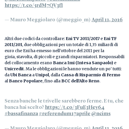
https://t.co/5rdM7QV3fI
— Mauro Meggiolaro (@meggio_m)
April 11, 2016
Altri due codici da controllare:
Eni TV 2011/2017
e
Eni TF
2011/201
, due obbligazioni per un totale di 1,35 miliardi di
euro che Eni ha emesso nell’ottobre del 2011 per la
gioia, stavolta, di piccoli e grandi risparmiatori. Responsabili
del collocamento erano
Banca Imi (Intesa Sanpaolo)
e
Unicredit
. Ma le obbligazioni le hanno vendute un po’ tutti:
da
Ubi Banca
a
Unipol
, dalla
Cassa di Risparmio di Fermo
al
Banco Popolare
, fino alla
BCC dell’Alto Reno
.
Senza banche le trivelle sarebbero ferme. E tu, che
banca hai scelto?
https://t.co/3FuE3Hey64
#bassafinanza
#referendum17aprile
@ncims
— Mauro Meggiolaro (@meggio_m)
April 11, 2016