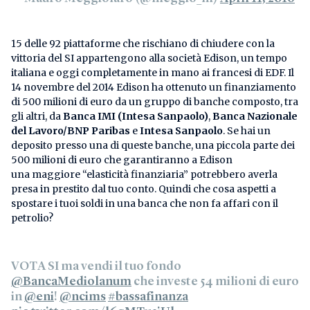
15 delle 92 piattaforme che rischiano di chiudere con la
vittoria del SI appartengono alla società Edison, un tempo
italiana e oggi completamente in mano ai francesi di EDF. Il
14 novembre del 2014 Edison ha ottenuto un finanziamento
di 500 milioni di euro da un gruppo di banche composto, tra
gli altri, da
Banca IMI (Intesa Sanpaolo)
,
Banca Nazionale
del Lavoro/BNP Paribas
e
Intesa Sanpaolo
. Se hai un
deposito presso una di queste banche, una piccola parte dei
500 milioni di euro che garantiranno a Edison
una maggiore “elasticità finanziaria” potrebbero averla
presa in prestito dal tuo conto. Quindi che cosa aspetti a
spostare i tuoi soldi in una banca che non fa affari con il
petrolio?
VOTA SI ma vendi il tuo fondo
@BancaMediolanum
che investe 54 milioni di euro
in
@eni
!
@ncims
#bassafinanza