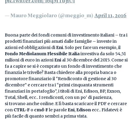
pic.twitter.com/l6qMTu3iUl
— Mauro Meggiolaro (@meggio_m)
April 11, 2016
Buona parte dei fondi comuni di investimento italiani – tra i
prodotti finanziari più amati dalle famiglie – investe in
azioni ed obbligazioni di
Eni
. Solo per fare un esempio, il
Fondo Mediolanum Flessibile Italia
investiva da solo 54,51
milioni di euro in azioni
Eni
al 30 dicembre del 2015. Come si
fa a capire se si è comprato un fondo di investimento che
finanzia le trivelle? Basta chiedere alla propria banca o
promotore finanziario il “Rendiconto di gestione al 30
dicembre” e cercare tra i “primi cinquanta strumenti
finanziari in portafoglio”, i titoli di Eni, Edison, BP, Exxon,
Total, Shell, ecc.. I rendiconti, con un po’ di pazienza,
si trovano anche online. E lì basta scaricare il PDF e cercare
con
CTRL-F
o
cmd-F
le parole
Eni
,
Edison
ecc.. Fidatevi: è
più facile di quanto sembri a prima vista.