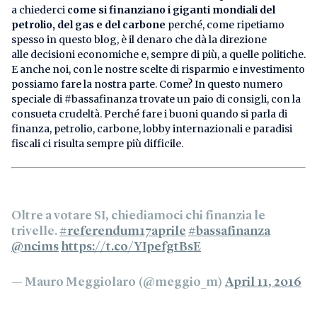
a chiederci
come si finanziano i giganti mondiali del
petrolio, del gas e del carbone
perché, come ripetiamo
spesso in questo blog, è il denaro che dà la direzione
alle decisioni economiche e, sempre di più, a quelle politiche.
E anche noi, con le nostre scelte di risparmio e investimento
possiamo fare la nostra parte. Come? In questo numero
speciale di #bassafinanza trovate un paio di consigli, con la
consueta crudeltà. Perché fare i buoni quando si parla di
finanza, petrolio, carbone, lobby internazionali e paradisi
fiscali ci risulta sempre più difficile.
Oltre a votare SI, chiediamoci chi finanzia le
trivelle.
#referendum17aprile
#bassafinanza
@ncims
https://t.co/YIpefgtBsE
— Mauro Meggiolaro (@meggio_m)
April 11, 2016