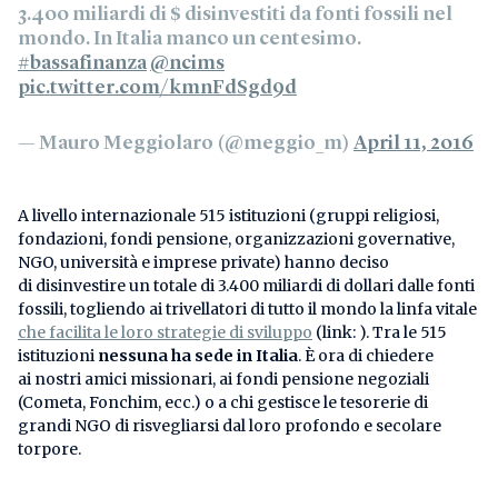
3.400 miliardi di $ disinvestiti da fonti fossili nel
mondo. In Italia manco un centesimo.
#bassafinanza
@ncims
pic.twitter.com/kmnFdSgd9d
— Mauro Meggiolaro (@meggio_m)
April 11, 2016
A livello internazionale 515 istituzioni (gruppi religiosi,
fondazioni, fondi pensione, organizzazioni governative,
NGO, università e imprese private) hanno deciso
di disinvestire un totale di 3.400 miliardi di dollari dalle fonti
fossili, togliendo ai trivellatori di tutto il mondo la linfa vitale
che facilita le loro strategie di sviluppo
(link: ). Tra le 515
istituzioni
nessuna ha sede in Italia
. È ora di chiedere
ai nostri amici missionari, ai fondi pensione negoziali
(Cometa, Fonchim, ecc.) o a chi gestisce le tesorerie di
grandi NGO di risvegliarsi dal loro profondo e secolare
torpore.