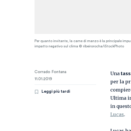
Per quanto invitante, la carne di manzo è la principale imputa
impatto negativo sul clima © ribeirorocha/iStockPhoto
Corrado Fontana
Una
tas
11.01.2019
per la p
compiere
Leggi più tardi
Ultima i
in quest
Lucas
.
Lucas h