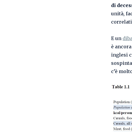
di deces
unità, fa
correlati
E un
diba
è ancora
inglesi 
sospinta
c’è molto