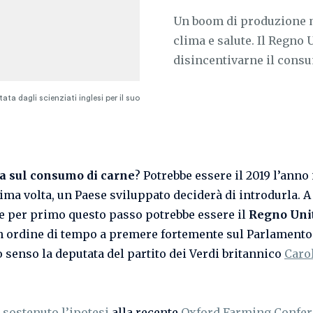
Un boom di produzione ma
clima e salute. Il Regno 
disincentivarne il cons
ta dagli scienziati inglesi per il suo
sa sul consumo di carne
? Potrebbe essere il 2019 l’anno 
rima volta, un Paese sviluppato deciderà di introdurla. A
 per primo questo passo potrebbe essere il
Regno Uni
n ordine di tempo a premere fortemente sul Parlamento 
o senso la deputata del partito dei Verdi britannico
Caro
a
sostenuto l’ipotesi
alla recente
Oxford Farming Confe