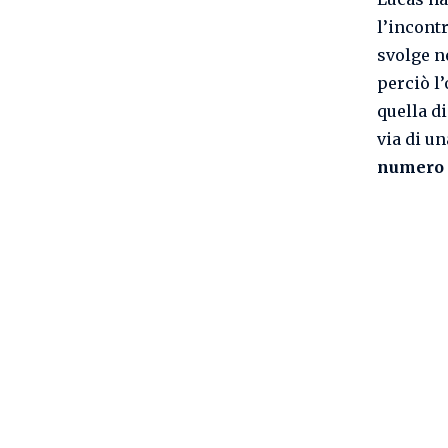
l’incontr
svolge ne
perciò l
quella d
via di u
numero 