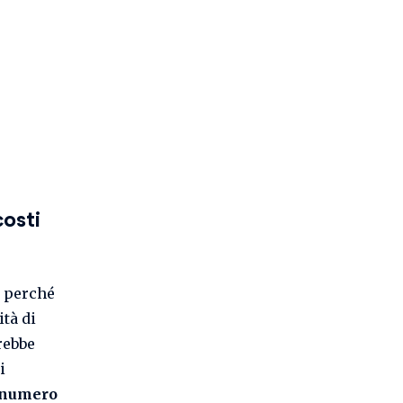
costi
e perché
ità di
rebbe
i
numero