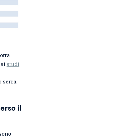
otta
osi
studi
o serra.
erso il
sono