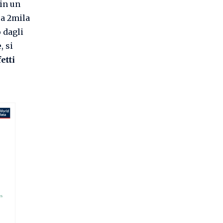
 in un
ca 2mila
 dagli
, si
fetti