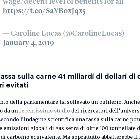
wage/decent level of benefits for all
https://t.co/SaYBoxJqx5
— Caroline Lucas (@CarolineLucas)
January 4, 2019
tassa sulla carne 41 miliardi di dollari di 
i evitati
ento della parlamentare ha sollevato un putiferio. Anch
o da un
recentissimo studio
dei ricercatori dell’univers
Secondo l’indagine scientifica una tassa sulla carne pot
e emissioni globali di gas serra di oltre 100 tonnellate d
 di carbonio equivalente. Ma soprattutto abbatterebbe il