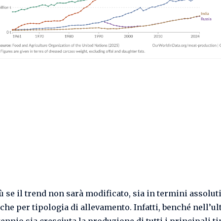
 se il trend non sarà modificato, sia in termini assoluti
 che per tipologia di allevamento. Infatti, benché nell’u
nnio sia cresciuta la produzione di tutti i principali ti