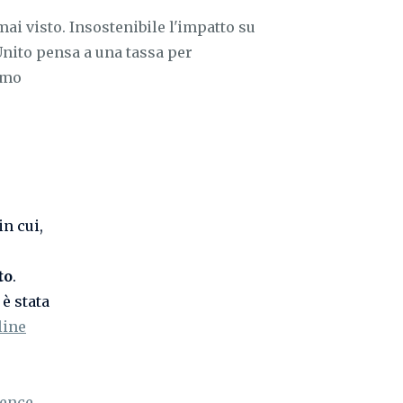
i visto. Insostenibile l'impatto su
Unito pensa a una tassa per
umo
in cui,
to
.
è stata
line
rence
,