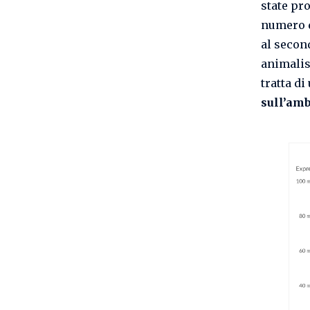
state pro
numero 
al secon
animalis
tratta d
sull’am