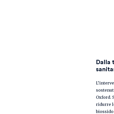
Dalla 
sanitar
L’interv
sostenut
Oxford. 
ridurre l
biossido