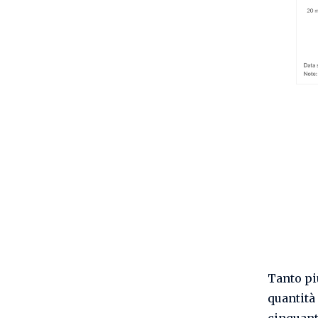
Tanto più
quantità
cinquante