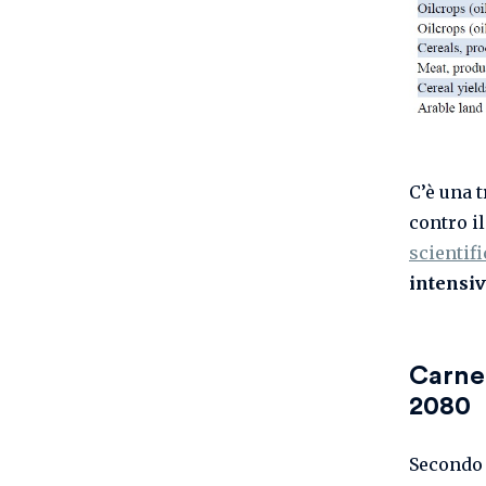
C’è una 
contro i
scientifi
intensi
Carne 
2080
Secondo 