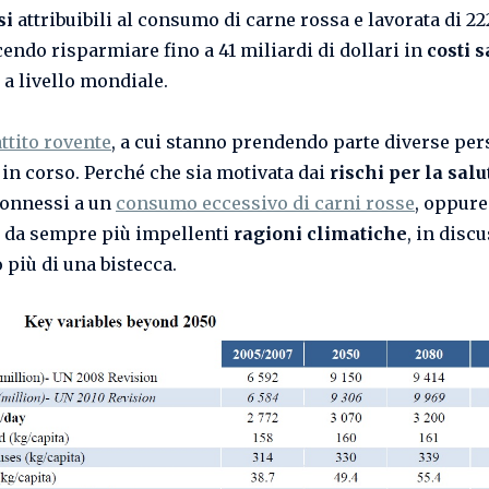
si
attribuibili al consumo di carne rossa e lavorata di 2
cendo risparmiare fino a 41 miliardi di dollari in
costi s
 a livello mondiale.
ttito rovente
, a cui stanno prendendo parte diverse per
 in corso. Perché che sia motivata dai
rischi per la salu
connessi a un
consumo eccessivo di carni rosse
, oppure
 da sempre più impellenti
ragioni climatiche
, in disc
 più di una bistecca.