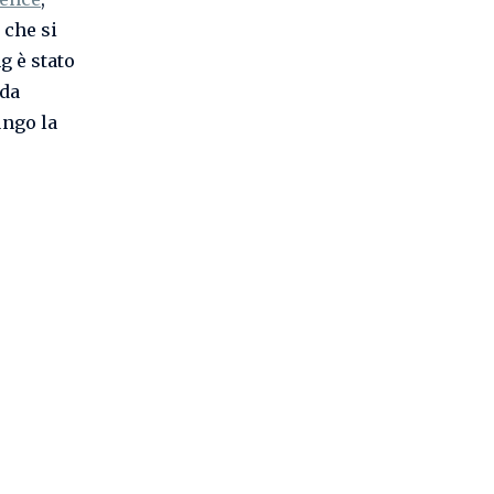
 che si
g è stato
 da
lungo la
l