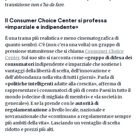
transizione
non s’ha da fare
.
Il Consumer Choice Center si professa
«imparziale e indipendente»
È una trama più realistica e meno cinematografica di
quanto sembri. C’è (non c’era una volta) un gruppo di
pressione statunitense che si chiama
Consumer Choice
Center
. Sul suo sito si racconta come «
gruppo di difesa dei
consumatori
indipendente e imparziale che sostiene i
vantaggi della libertà di scelta, dell’innovazione e
dell’abbondanza nella vita di tutti i giorni». Parla di
«
politiche intelligenti
adatte alla crescita», afferma di
rappresentare i consumatori di più di cento Paesi in tutto il
mondo («decine di migliaia di membri» e «la società in
generale»). E se la prende con le
autorità di
regolamentazione
a livello locale, nazionale e
sovranazionale che «continuano a regolamentare sempre
più ambiti della vita». Lasciando un ventaglio di scelta
ridotto e prezzi più alti.