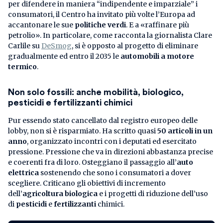
per difendere in maniera “indipendente e imparziale” i
consumatori, il Centro ha invitato più volte l’Europa ad
accantonare le sue
politiche verdi
. E a «raffinare più
petrolio». In particolare, come racconta la giornalista Clare
Carlile su
DeSmog
, si è opposto al progetto di eliminare
gradualmente ed entro il 2035 le
automobili a motore
termico
.
Non solo fossili: anche mobilità, biologico,
pesticidi e fertilizzanti chimici
Pur essendo stato cancellato dal registro europeo delle
lobby, non si è risparmiato. Ha scritto quasi
50 articoli in un
anno
, organizzato incontri con i deputati ed esercitato
pressione. Pressione che va in direzioni abbastanza precise
e coerenti fra di loro. Osteggiano il passaggio all’
auto
elettrica
sostenendo che sono i consumatori a dover
scegliere. Criticano gli obiettivi di incremento
dell’
agricoltura biologica
e i progetti di riduzione dell’uso
di
pesticidi
e
fertilizzanti
chimici.