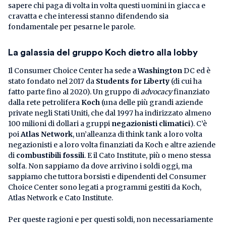
sapere chi paga di volta in volta questi uomini in giacca e
cravatta e che interessi stanno difendendo sia
fondamentale per pesarne le parole.
La galassia del gruppo Koch dietro alla lobby
Il Consumer Choice Center ha sede a
Washington
DC ed è
stato fondato nel 2017 da
Students for Liberty
(di cui ha
fatto parte fino al 2020). Un gruppo di
advocacy
finanziato
dalla rete petrolifera
Koch
(una delle più grandi aziende
private negli Stati Uniti, che dal 1997 ha indirizzato almeno
100 milioni di dollari a gruppi
negazionisti climatici
). C’è
poi
Atlas Network
, un’alleanza di think tank a loro volta
negazionisti e a loro volta finanziati da Koch e altre aziende
di
combustibili fossili
. E il Cato Institute, più o meno stessa
solfa. Non sappiamo da dove arrivino i soldi oggi, ma
sappiamo che tuttora borsisti e dipendenti del Consumer
Choice Center sono legati a programmi gestiti da Koch,
Atlas Network e Cato Institute.
Per queste ragioni e per questi soldi, non necessariamente