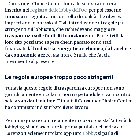
Il Consumer Choice Center fino allo scorso anno era
inserito nel
registro delle lobby dell’Ue
, per poi esserne
rimosso
in seguito a un controllo di qualità che rilevava
imprecisioni o omissioni. E all’introduzione di regole più
stringenti sul lobbismo, che richiedevano maggiore
trasparenza
sulle
fonti di finanziamento
. E in effetti dal
loro sito possiamo sapere che in passato sono stati
finanziati dall’
industria energetica e chimica
, da
banche
e
da
compagnie aeree
. Ma non c’è nulla che faccia
riferimento al presente.
Le regole europee troppo poco stringenti
Tuttavia queste regole di trasparenza europee non sono
giuridicamente vincolanti: non rispettandole si va incontro
solo a
sanzioni minime
. E infatti il Consumer Choice Center
ha continuato indisturbato il suo lavoro.
Per immaginare concretamente in cosa consista l’attività di
lobbying, si può ascoltare la prima puntata del podcast di
Lorenzo Tecleme intitolato appunto
Lobby
: si parla di