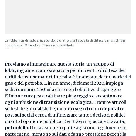
Le lobby non di rado si nascondono dietro una facciata di difesa dei diritti dei
consumatori @ Feodora Chiosea/iStockPhoto
Proviamo a immaginare questa storia: un gruppo di
lobbying
americano si spaccia per un centro di difesa dei
diritti dei consumatori. In realtà è finanziato da industrie del
gas
e del
petrolio
. E in un anno, diciamo il 2020, impiega
sedici uomini e 250mila euro con l’obiettivo di spingere
l’Unione europea a raffinare più greggio e accantonare
ogni ambizione di
transizione ecologica
. Tramite articoli
su testate giornalistiche, incontri segreti con i
deputati
e
post sui social cerca di influenzare tanto i decisori politici
quanto l’opinione pubblica. Dei Bravi in giacca e cravatta,
petrodollari
in tasca, che in parte agiscono legalmente, in
parte meno, mentono sui dati e fanno pressione perché la