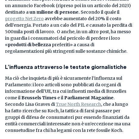
un annuncio Facebook (ripreso poi in un articolo del 2023)
destinato a
un milione di persone.
Secondo il quale il
progetto Net Zero
avrebbe aumentato del 20% il costo
dell’energia. Portato a un calo del PIL e causato la perdita di
500mila posti di lavoro. O anche, in un altro post, ha messo
in guardia i consumatori dal pericolo di perdere i loro
«
prodotti di bellezza
preferiti» a causa di
regolamentazioni più stringenti sulle sostanze chimiche.
L’influenza attraverso le testate giornalistiche
Ma ciò che inquieta di più è sicuramente l’influenza sul
Parlamento: i loro articoli sono pubblicati da organi di
informazione dell’UE, tra cui influenti media di Bruxelles
come il
Brussels Times
e il
Parliament Magazine
.
Secondo Lisa Graves di
True North Research
, che a lungo
ha fatto ricerche su Koch, la tattica di farsi passare per
gruppi di difesa de consumatori pur essendo finanziati da
entità commerciali interessate non è un’eccezione ma una
consuetudine fra chi ha legami con la rete fossile Koch.