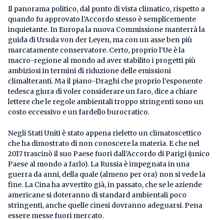
Il panorama politico, dal punto di vista climatico, rispetto a
quando fu approvato l’Accordo stesso è semplicemente
inquietante. In Europa la nuova Commissione manterrà la
guida di Ursula von der Leyen, ma con un asse ben più
marcatamente conservatore. Certo, proprio l’Ue è la
macro-regione al mondo ad aver stabilito i progetti più
ambiziosi in termini di riduzione delle emissioni
climalteranti. Ma il piano-Draghi che proprio l’esponente
tedesca giura di voler considerare un faro, dice a chiare
lettere che le regole ambientali troppo stringenti sono un
costo eccessivo e un fardello burocratico.
Negli Stati Uniti è stato appena rieletto un climatoscettico
che ha dimostrato di non conoscere la materia. E che nel
2017 trascinò il suo Paese fuori dall’Accordo di Parigi (unico
Paese al mondo a farlo). La Russia è impegnata in una
guerra da anni, della quale (almeno per ora) non si vede la
fine. La Cina ha avvertito già, in passato, che se le aziende
americane si doteranno di standard ambientali poco
stringenti, anche quelle cinesi dovranno adeguarsi. Pena
essere messe fuori mercato.