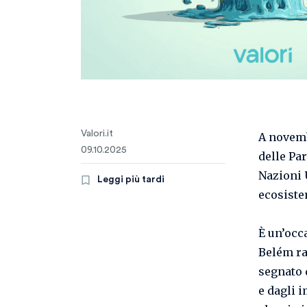
Valori.it
A novemb
09.10.2025
delle Par
Nazioni 
Leggi più tardi
ecosiste
È un’occ
Belém r
segnato 
e dagli 