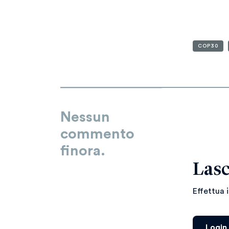
COP30
Nessun
commento
finora.
Lasc
Effettua 
Login