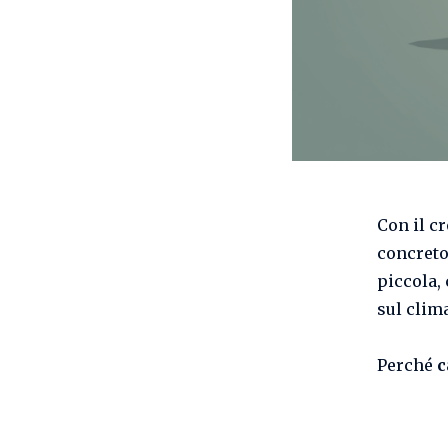
Con il c
concreto
piccola,
sul clim
Perché
c