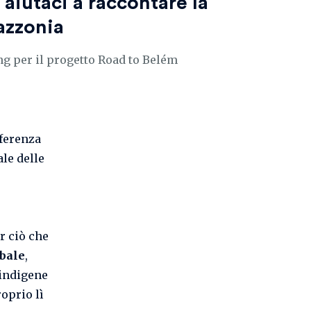
aiutaci a raccontare la
azzonia
g per il progetto Road to Belém
nferenza
ale delle
r ciò che
obale
,
 indigene
oprio lì