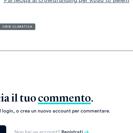
Partecipa al crowdfunding per Road to Belém
CRISI CLIMATICA
ia il tuo
commento
.
il login, o crea un nuovo account per commentare.
Non hai un account?
Registrati