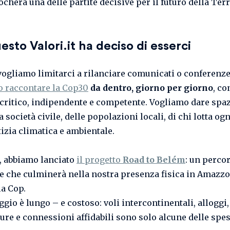
ocherà una delle partite decisive per il futuro della Terr
esto Valori.it ha deciso di esserci
ogliamo limitarci a rilanciare comunicati o conferenz
 raccontare la Cop30
da dentro, giorno per giorno
, co
critico, indipendente e competente. Vogliamo dare spaz
a società civile, delle popolazioni locali, di chi lotta og
tizia climatica e ambientale.
o, abbiamo lanciato
il progetto
Road to Belém
: un perco
le che culminerà nella nostra presenza fisica in Amazz
la Cop.
ggio è lungo – e costoso: voli intercontinentali, alloggi, 
ture e connessioni affidabili sono solo alcune delle spe