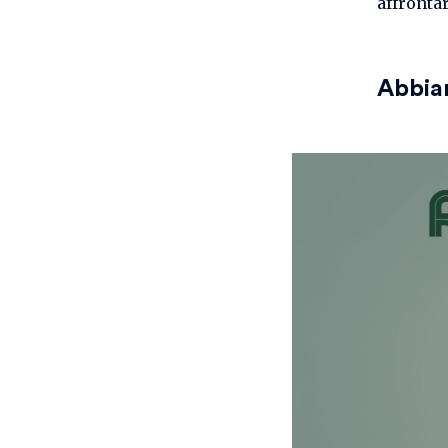
affrontar
Abbia