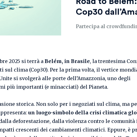
Road to Belém: 
Cop30 dall’Am
Partecipa al crowdfundin
re 2025 si terrà a
Belém, in Brasile
, la trentesima Co
ti sul clima (Cop30). Per la prima volta, il vertice mondi
Unite si svolgerà alle porte dell’Amazzonia, uno degli
mi più importanti (e minacciati) del Pianeta.
asione storica. Non solo per i negoziati sul clima, ma pe
appresenta:
un luogo-simbolo della crisi climatica gl
dalla deforestazione, dalla violenza contro le comunità
impatti crescenti dei cambiamenti climatici. Eppure, è pr