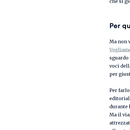
che si gi
Per qu
Ma non v
Vogliamo
sguardo 
voci dell
per gius
Per farl
editoria
durante 
Ma il via
attrezza