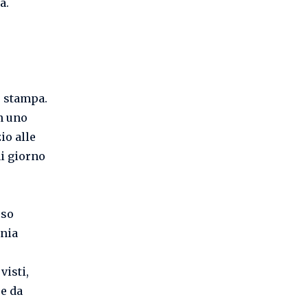
a.
e stampa.
n uno
io alle
ni giorno
rso
onia
visti,
se da