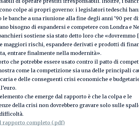
abili di operare prestiti irresponsabili. Inoltre, i banc
scono colpe ai propri governo: i legislatori tedeschi ha
 le banche a una riunione alla fine degli anni ’90 per di
ano bisogno di espandersi e competere con Londra e N
banchieri sostiene sia stato detto loro che «dovremmo [
 maggiori rischi, espandere derivati ​​e prodotti di fina
ata, entrare finalmente nella modernità».
rto che potrebbe essere usato contro il patto di competi
ostra come la competizione sia una delle principali ca
ncaria e delle conseguenti crisi economiche e budgetari
l’euro.
 elemento che emerge dal rapporto è che la colpa e le
nze della crisi non dovrebbero gravare solo sulle spall
difficoltà.
il rapporto completo (.pdf)