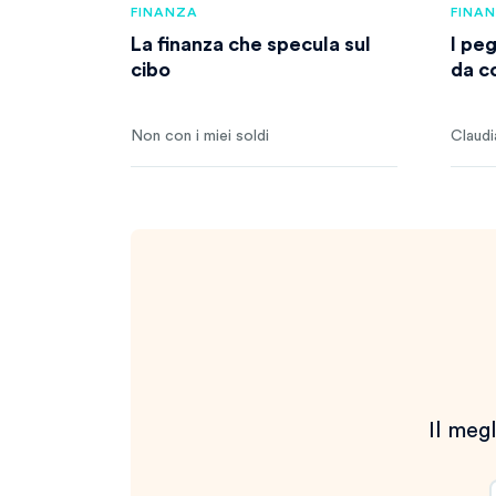
FINANZA
FINA
La finanza che specula sul
I pe
cibo
da c
Non con i miei soldi
Claudi
Il megl