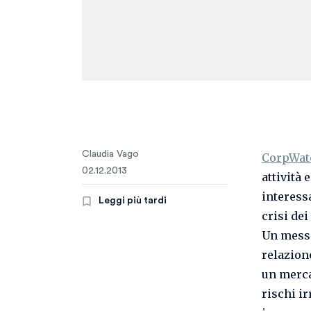
Claudia Vago
CorpWat
02.12.2013
attività 
interess
Leggi più tardi
crisi dei
Un messa
relazion
un merca
rischi i