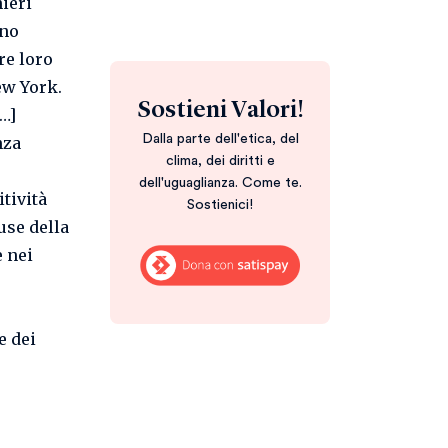
hieri
nno
re loro
ew York.
Sostieni Valori!
…]
Dalla parte dell'etica, del
nza
clima, dei diritti e
dell'uguaglianza. Come te.
tività
Sostienici!
use della
e nei
e dei