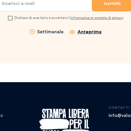
Dichiaro di aver letto e accettato l’
informativa in materia di privacy
Settimanale
Anteprima
CONTATTI
info@valor