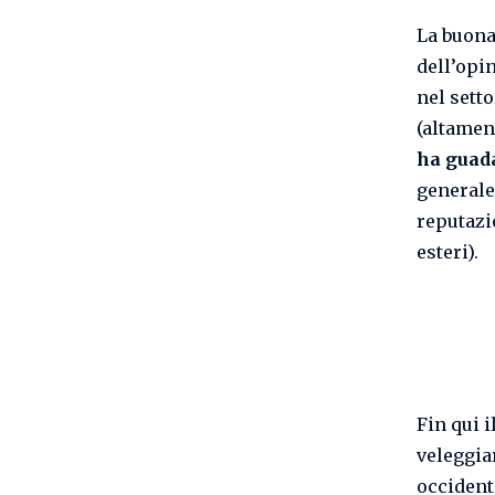
La buona
dell’opi
nel sett
(altament
ha guad
generale
reputazi
esteri).
Fin qui 
veleggia
occident