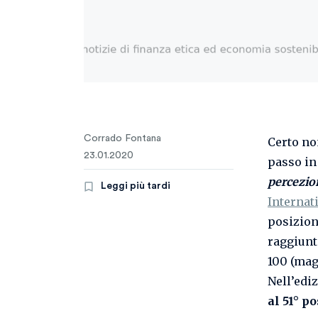
Corrado Fontana
Certo non
23.01.2020
passo in 
percezio
Leggi più tardi
Internat
posizion
raggiunt
100 (mag
Nell’ediz
al 51° po