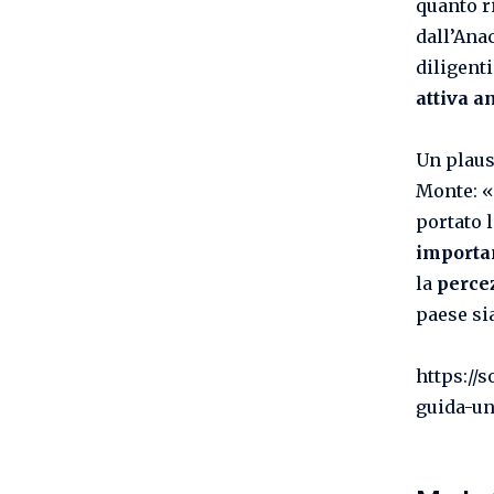
quanto r
dall’Ana
diligenti
attiva a
Un plaus
Monte: «
portato 
importa
la
perce
paese si
https://
guida-un