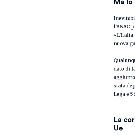
Ma lo 
Inevitabi
l’ANAC po
«L’Itali
nuova gu
Qualunqu
dato di f
aggiunto
stata de
Lega e 5 
La cor
Ue