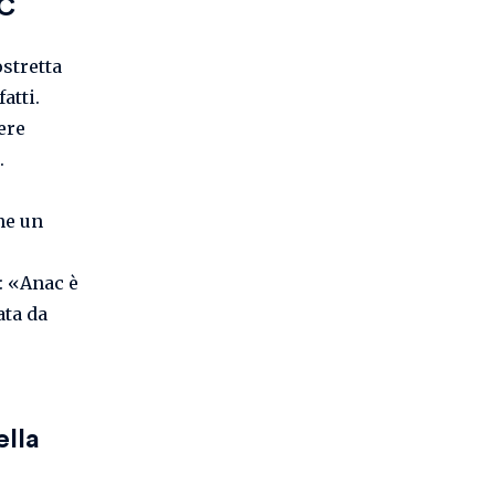
AC
ostretta
atti.
ere
.
ne un
: «Anac è
ta da
ella