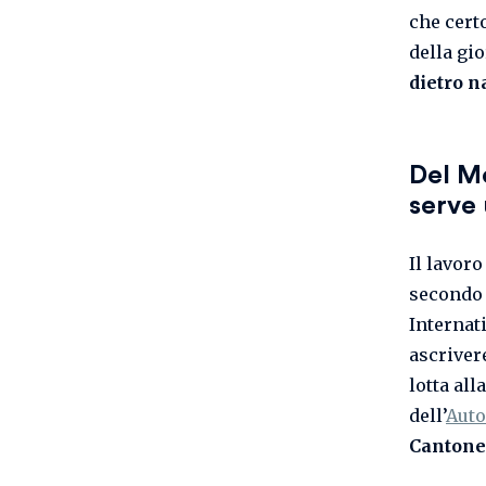
che cert
della gi
dietro 
Del Mo
serve
Il lavor
second
Internati
ascriver
lotta al
dell’
Auto
Cantone