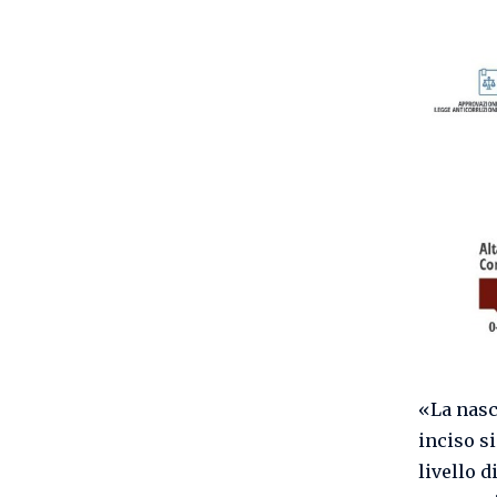
«La nasc
inciso s
livello d