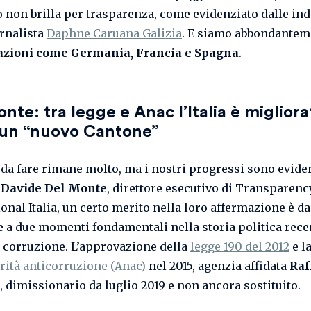
o non brilla per trasparenza, come evidenziato dalle in
ornalista
Daphne Caruana Galizia
. E siamo abbondantem
nazioni come Germania, Francia e Spagna
.
nte: tra legge e Anac l’Italia è miglior
 un “nuovo Cantone”
o da fare rimane molto, ma i nostri progressi sono eviden
o
Davide Del Monte
, direttore esecutivo di Transparenc
onal Italia, un certo merito nella loro affermazione è da
e a due momenti fondamentali nella storia politica rece
la corruzione. L’approvazione della
legge 190 del 2012
e l
rità anticorruzione (Anac)
nel 2015, agenzia affidata
Raf
, dimissionario da luglio 2019 e non ancora sostituito.