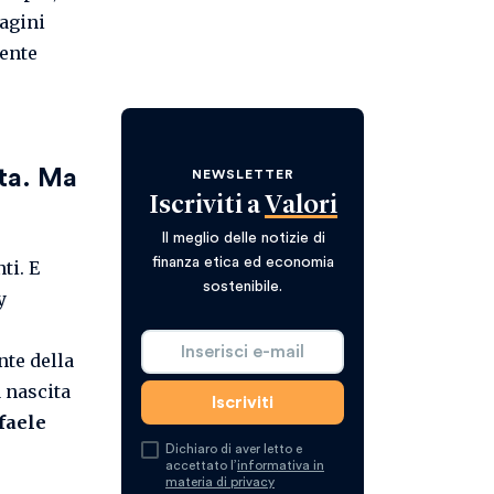
dagini
ente
ata. Ma
NEWSLETTER
Iscriviti a
Valori
Il meglio delle notizie di
finanza etica ed economia
ti. E
sostenibile.
y
nte della
a nascita
faele
Dichiaro di aver letto e
accettato l’
informativa in
materia di privacy