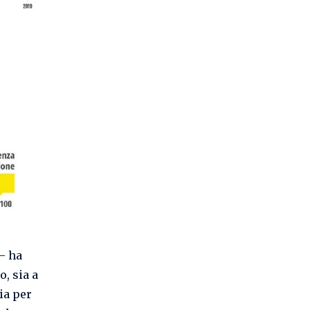
– ha
o, sia a
sia per