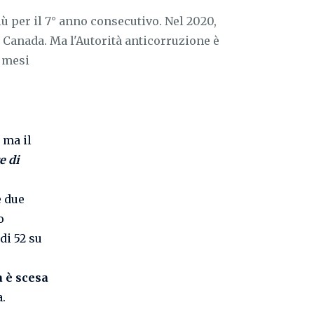
ù per il 7° anno consecutivo. Nel 2020,
 e Canada. Ma l'Autorità anticorruzione è
i mesi
 ma il
e di
e due
o
di 52 su
ia è scesa
.