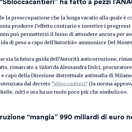
“Sbloccacantieri” ha fatto a pezzi l’AN
le la preoccupazione che la lunga vacatio alla quale è c
ssa produrre l’effetto contrario e invertire i progressi f
a non può permettersi il lusso di attendere ancora per av
ida di peso a capo dell’Autorità» ammonisce Del Monte
e sia la futura guida dell’Autorità anticorruzione, rima
atto, rimarcato a
Valori
da Alessandra Dolci, procuratore
 e capo della Direzione distrettuale antimafia di Milano
potenziata dal decreto
“sbloccantieri”
(la norma approva
Stelle,
ndr
) e ora ha un ruolo poco più che simbolico».
ruzione “mangia” 990 miliardi di euro n