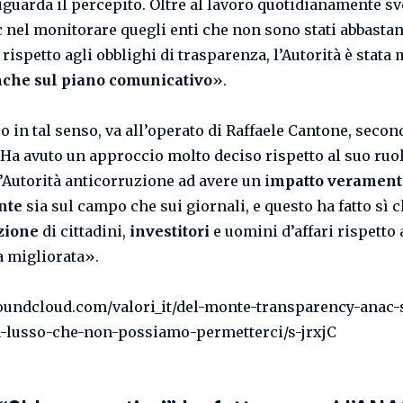
iguarda il percepito. Oltre al lavoro quotidianamente sv
c nel monitorare quegli enti che non sono stati abbasta
 rispetto agli obblighi di trasparenza, l’Autorità è stata
nche sul piano comunicativo
».
o in tal senso, va all’operato di Raffaele Cantone, secon
Ha avuto un approccio molto deciso rispetto al suo ruo
l’Autorità anticorruzione ad avere un i
mpatto verament
nte
sia sul campo che sui giornali, e questo ha fatto sì 
zione
di cittadini,
investitori
e uomini d’affari rispetto 
a migliorata».
soundcloud.com/valori_it/del-monte-transparency-anac-
-lusso-che-non-possiamo-permetterci/s-jrxjC