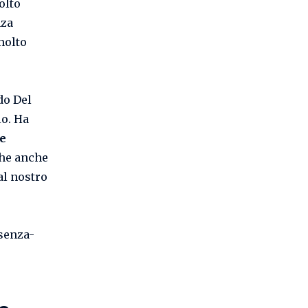
olto
nza
 molto
do Del
lo. Ha
e
che anche
al nostro
senza-