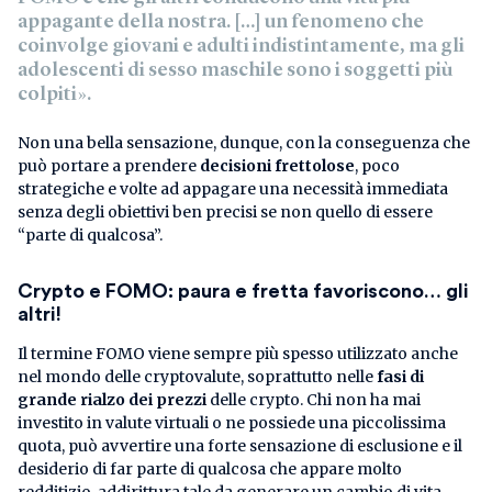
appagante della nostra. […] un fenomeno che
coinvolge giovani e adulti indistintamente, ma gli
adolescenti di sesso maschile sono i soggetti più
colpiti».
Non una bella sensazione, dunque, con la conseguenza che
può portare a prendere
decisioni frettolose
, poco
strategiche e volte ad appagare una necessità immediata
senza degli obiettivi ben precisi se non quello di essere
“parte di qualcosa”.
Crypto e FOMO: paura e fretta favoriscono… gli
altri!
Il termine FOMO viene sempre più spesso utilizzato anche
nel mondo delle cryptovalute, soprattutto nelle
fasi di
grande rialzo dei prezzi
delle crypto. Chi non ha mai
investito in valute virtuali o ne possiede una piccolissima
quota, può avvertire una forte sensazione di esclusione e il
desiderio di far parte di qualcosa che appare molto
redditizio, addirittura tale da generare un cambio di vita