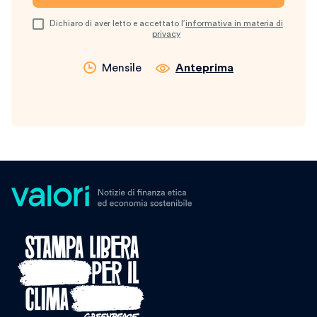
Dichiaro di aver letto e accettato l’
informativa in materia di
privacy
Mensile
Anteprima