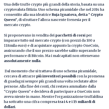
Una delle truffe crypto più grandi della storia, basata su una
cryptovaluta fittizia. Uno schema piramidale che nel 2014 ha
consentito alla sua ideatrice
Ruja Ignatova, detta ” Crypto
Queen”
, di sfruttare l’allora nascente frenesia per il
mercato crypto.
Si proponevano in vendita dei
pacchetti di corsi
per
imparare tutto sul mercato crypto (con prezzi da 100 a
118mila euro) e di acquistare appunto la crypto OneCoin,
assicurando che il suo prezzo sarebbe salito superando le
performance di Bitcoin. Ma i malcapitati non ottenevano
assolutamente nulla
.
Dal momento che si trattava di uno schema piramidale,
cercava di attrarre
più investitori possibili
con la promessa
di guadagni sempre più grandi una volta reclutate altre
persone. Alla fine dei conti, chi restava ammaliato dalla
“Crypto Queen” e decideva di partecipare a OneCoin non
aveva niente in mano. Mentre l’organizzazione truffaldina
ha sottratto una cifra compresa
tra i 4 e i 15 miliardi di
dollari
.