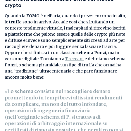
crypto
Quando la FOMO è nell’aria, quando i prezzi corrono in alto,
le
truffe
sono in arrivo. Accade così che sfruttando un
contesto totalmente virtuale, i malcapitati si ritrovino iscritti
a piattaforme che paiono essere quelle delle crypto più note
e diffuse e invece sono semplicemente siti creati ad arte per
raccogliere denaro e poi fuggire senza lasciare traccia.
Oppure che si finisca in un classico
schema Ponzi
, ma in
versione digitale. Torniamo a
Treccani
e definiamo schema
Ponzi, o schema piramidale, un tipo di truffa che ormai ha
una “tradizione” ultracentenaria e che pare funzionare
ancora molto bene:
«Lo schema consiste nel raccogliere denaro
promettendo in tempi brevi altissimi rendimenti
da complicate, ma non del tutto infondate,
operazioni di ingegneria finanziaria
(nell’originale schema di P. si trattava di
operazioni di arbitraggio internazionale su
certificati di risposta postale), che peraltro non si