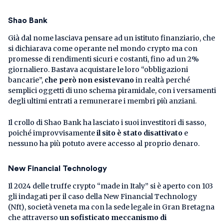
Shao Bank
Già dal nome lasciava pensare ad un istituto finanziario, che
si dichiarava come operante nel mondo crypto ma con
promesse di rendimenti sicuri e costanti, fino ad un 2%
giornaliero. Bastava acquistare le loro “obbligazioni
bancarie”,
che però non esistevano
in realtà perché
semplici oggetti di uno schema piramidale, con i versamenti
degli ultimi entrati a remunerare i membri più anziani.
Il crollo di Shao Bank ha lasciato i suoi investitori di sasso,
poiché improvvisamente
il sito è stato disattivato
e
nessuno ha più potuto avere accesso al proprio denaro.
New Financial Technology
Il 2024 delle truffe crypto “made in Italy” si è aperto con 103
gli indagati per il caso della New Financial Technology
(Nft), società veneta ma con la sede legale in Gran Bretagna
che attraverso
un sofisticato meccanismo di