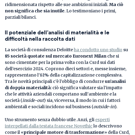
ridimensionata rispetto alle sue ambizioni iniziali.
Ma ciò
non significa che sia inutile
. Lo testimoniano i primi,
parziali bilanci.
Il potenziale dell’analisi di materialità e le
difficoltà nella raccolta dati
La società di consulenza Deloitte
ha condotto uno studio
su
85 società quotate sul mercato Euronext Milan
che si
sono cimentate per la prima volta con la Csrd sui dati
dell’esercizio 2024. Coprono dieci settori e, messe insieme,
rappresentano l’81% della capitalizzazione complessiva.
Tra le novità principali c’è l’obbligo di condurre
un’analisi
di doppia materialità
: ciò significa valutare sia l’impatto
che le attività aziendali comportano sull’ambiente e la
società (
inside-out
) sia, viceversa, il modo in cui i fattori
ambientali e sociali incidono sul business (
outside-in
).
Uno strumento senza dubbio utile. Anzi, gli
esperti
interpellati dalla testata francese Novethic
lo descrivono
come il «
principale motore di trasformazione
» della Csrd,