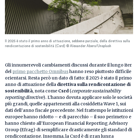
Il 2025 è stato il primo anno di attuazione, sebbene parziale, della direttiva sulla
rendicontazione di sostenibilità (Csrd) © Alexander Abero/Unsplash
Gli innumerevoli cambiamenti discussi durante il lungo iter
del
primo pacchetto Omnibus
hanno reso piuttosto difficile
orientarsi. Resta però un dato di fatto: il 2025 è stato il primo
anno di attuazione della
direttiva sulla rendicontazione di
sostenibilità
, nota come
Csrd
(
corporate sustainability
reporting directive
)
.
L’hanno dovuta applicare solo le società
più grandi, quelle appartenenti alla cosiddetta Wave 1, sui
dati dell’anno fiscale precedente. Nel frattempo le istituzioni
europee hanno ridotto – e di parecchio – il suo perimetro e
hanno chiesto all’European Financial Reporting Advisory
Group (Efrag) di semplificare drasticamente gli standard di
rendicontazione. Insomma, la Csrd è di gran lunga