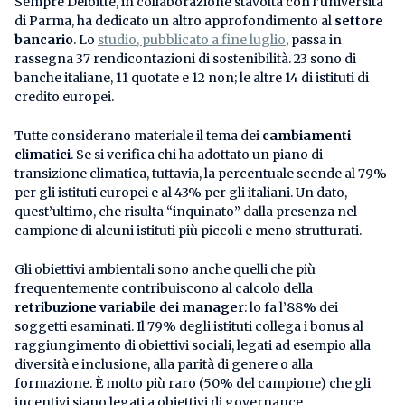
Sempre Deloitte, in collaborazione stavolta con l’università
di Parma, ha dedicato un altro approfondimento al
settore
bancario
. Lo
studio, pubblicato a fine luglio
, passa in
rassegna 37 rendicontazioni di sostenibilità. 23 sono di
banche italiane, 11 quotate e 12 non; le altre 14 di istituti di
credito europei.
Tutte considerano materiale il tema dei
cambiamenti
climatici
. Se si verifica chi ha adottato un piano di
transizione climatica, tuttavia, la percentuale scende al 79%
per gli istituti europei e al 43% per gli italiani. Un dato,
quest’ultimo, che risulta “inquinato” dalla presenza nel
campione di alcuni istituti più piccoli e meno strutturati.
Gli obiettivi ambientali sono anche quelli che più
frequentemente contribuiscono al calcolo della
retribuzione variabile dei manager
: lo fa l’88% dei
soggetti esaminati. Il 79% degli istituti collega i bonus al
raggiungimento di obiettivi sociali, legati ad esempio alla
diversità e inclusione, alla parità di genere o alla
formazione. È molto più raro (50% del campione) che gli
incentivi siano legati a obiettivi di governance.