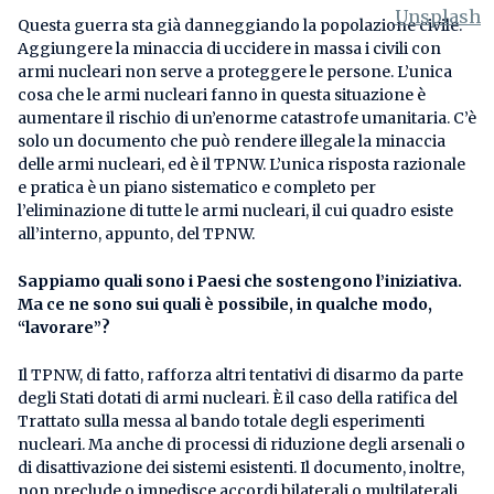
Questa guerra sta già danneggiando la popolazione civile.
Aggiungere la minaccia di uccidere in massa i civili con
armi nucleari non serve a proteggere le persone. L’unica
cosa che le armi nucleari fanno in questa situazione è
aumentare il rischio di un’enorme catastrofe umanitaria. C’è
solo un documento che può rendere illegale la minaccia
delle armi nucleari, ed è il TPNW. L’unica risposta razionale
e pratica è un piano sistematico e completo per
l’eliminazione di tutte le armi nucleari, il cui quadro esiste
all’interno, appunto, del TPNW.
Sappiamo quali sono i Paesi che sostengono l’iniziativa.
Ma ce ne sono sui quali è possibile, in qualche modo,
“lavorare”?
Il TPNW, di fatto, rafforza altri tentativi di disarmo da parte
degli Stati dotati di armi nucleari. È il caso della ratifica del
Trattato sulla messa al bando totale degli esperimenti
nucleari. Ma anche di processi di riduzione degli arsenali o
di disattivazione dei sistemi esistenti. Il documento, inoltre,
non preclude o impedisce accordi bilaterali o multilaterali