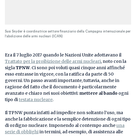
Susi Snyder è coordinatrice settore finanziario della Campagna internazionale per
l'abolizione delle armi nucleari (ICAN)
Era il 7 luglio 2017 quando le Nazioni Unite adottavano il
Trattato per la proibizione delle armi nucleari
, noto con la
sigla
TPNW
. Ci sono poi voluti quasi cinque anni affinché
esso entrasse in vigore, con la ratifica da parte di 50
governi. Un passo avanti importante, tuttavia, anche in
ragione del fatto che il documento è particolarmente
avanzato e chiaro nei suoi obiettivi:
mettere al bando
ogni
tipo di
testata nucleare
.
Il TPNW punta infatti ad impedire non soltanto l’uso, ma
anche la fabbricazione e la semplice detenzione di ogni tipo
di ordigno nucleare. Imponendo al contempo anche
una
serie di obblighi
in termini, ad esempio, di assistenza alle