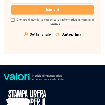
Dichiaro di aver letto e accettato l’
informativa in materia di
privacy
Settimanale
Anteprima