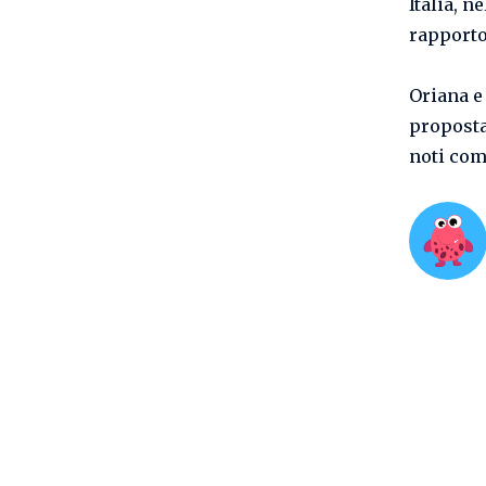
Italia, n
rapporto
Oriana e 
proposta
noti com