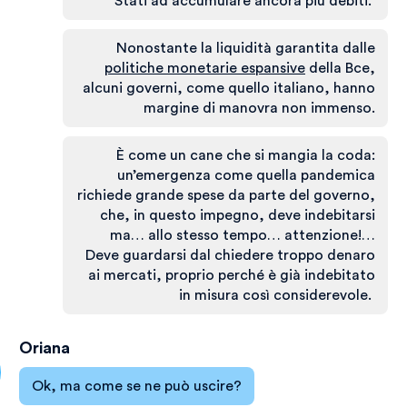
Stati ad accumulare ancora più debiti.
Nonostante la liquidità garantita dalle
politiche monetarie espansive
della Bce,
alcuni governi, come quello italiano, hanno
margine di manovra non immenso.
È come un cane che si mangia la coda:
un’emergenza come quella pandemica
richiede grande spese da parte del governo,
che, in questo impegno, deve indebitarsi
ma… allo stesso tempo… attenzione!…
Deve guardarsi dal chiedere troppo denaro
ai mercati, proprio perché è già indebitato
in misura così considerevole.
Oriana
Ok, ma come se ne può uscire?