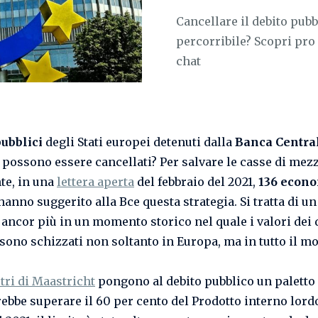
Cancellare il debito pub
percorribile? Scopri pro 
chat
ubblici
degli Stati europei detenuti dalla
Banca Centra
possono essere cancellati? Per salvare le casse di mez
te, in una
lettera aperta
del febbraio del 2021,
136 econo
hanno suggerito alla Bce questa strategia. Si tratta di u
 ancor più in un momento storico nel quale i valori dei 
 sono schizzati non soltanto in Europa, ma in tutto il m
ri di Maastricht
pongono al debito pubblico un paletto 
ebbe superare il 60 per cento del Prodotto interno lordo