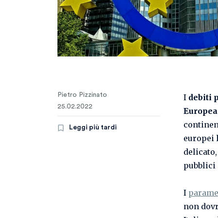
Pietro Pizzinato
I
debiti
p
25.02.2022
Europea
continen
Leggi più tardi
europei 
delicato,
pubblici
I
paramet
non dovr