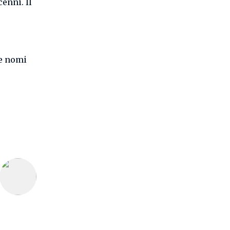
cenni. Il
he nomi