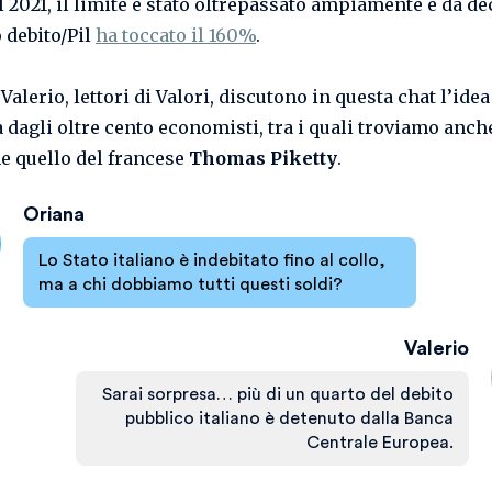
el 2021, il limite è stato oltrepassato ampiamente e da de
 debito/Pil
ha toccato il 160%
.
Valerio, lettori di Valori, discutono in questa chat l’idea
 dagli oltre cento economisti, tra i quali troviamo anc
e quello del francese
Thomas Piketty
.
Oriana
Lo Stato italiano è indebitato fino al collo,
ma a chi dobbiamo tutti questi soldi?
Valerio
Sarai sorpresa… più di un quarto del debito
pubblico italiano è detenuto dalla Banca
Centrale Europea.