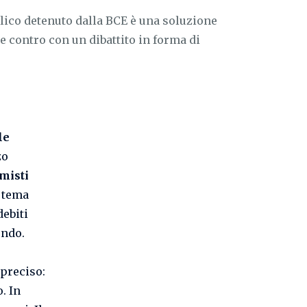
blico detenuto dalla BCE è una soluzione
e contro con un dibattito in forma di
le
zo
misti
n tema
debiti
ondo.
preciso:
. In