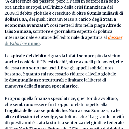
“A differenza del passato, però, i Paesi in sofferenza sono
ora anche europei. Dall’inizio della crisi finanziaria del
2008, il debito globale è cresciuto di oltre
60mila miliardi di
dollari USA
, dei quali circa un terzo a carico degli
Stati a
economia avanzata
“: così mette il dito nella piaga
Alfredo
Luìs Somoza
, scrittore e giornalista esperto di politica
internazionale e autore dell’editoriale di apertura al
dossier
di
Valori
gennaio
.
La
spirale del debito
riguarda infatti sempre più da vicino
anche i cosiddetti “Paesi ricchi”, oltre a quelli più poveri, che
da essa non sono mai usciti. E se gli appelli solidali non
bastano, è quanto mi necessario ridurre a livello globale
le
disuguaglianze strutturali
e limitare la libertà di
manovra della
finanza speculatrice
.
Proprio quella finanza speculatrice, quei fondi avvoltoio,
che sembrano essere fin troppo tutelati rispetto alla
fragilità delle casse pubbliche
. Non a caso Somoza, tra le
altre riflessioni che svolge, sottolinea che “La grande novità
di questi anni è stata la storica sentenza del giudice federale
di New York
Thomas Griesa
del 2014 a proposito del
debito