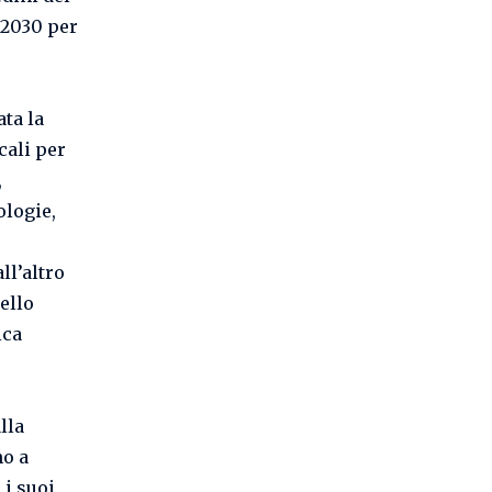
 2030 per
ta la
cali per
,
ologie,
ll’altro
tello
ica
lla
no a
 i suoi