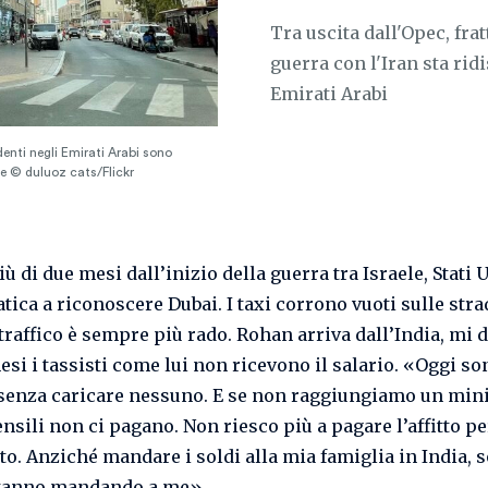
Tra uscita dall'Opec, frat
guerra con l'Iran sta rid
Emirati Arabi
enti negli Emirati Arabi sono
ale © duluoz cats/Flickr
ù di due mesi dall’inizio della guerra tra Israele, Stati U
fatica a riconoscere Dubai. I taxi corrono vuoti sulle stra
l traffico è sempre più rado. Rohan arriva dall’India, mi 
esi i tassisti come lui non ricevono il salario. «Oggi so
 senza caricare nessuno. E se non raggiungiamo un min
nsili non ci pagano. Non riesco più a pagare l’affitto pe
tto. Anziché mandare i soldi alla mia famiglia in India, 
stanno mandando a me».