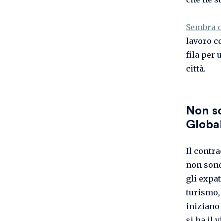
Sembra d
lavoro co
fila per
città.
Non so
Globa
Il contr
non sono
gli expat
turismo, 
iniziano
si ha il 