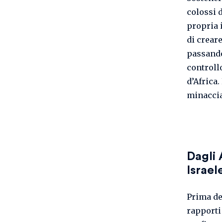
colossi 
propria i
di crear
passando
controllo
d’Africa
minaccia
Dagli 
Israel
Prima de
rapporti