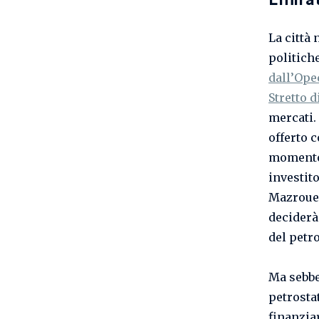
Emirat
La città
politiche
dall’Ope
Stretto 
mercati.
offerto c
momento 
investit
Mazrouei
deciderà
del petro
Ma sebbe
petrosta
finanziar