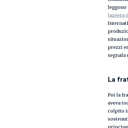
leggono 
Jazeera 
Internat
produzio
situazio
prezzi e
segnala 
La fra
Poi la fr
aveva to
colpito i
sostenute
principe