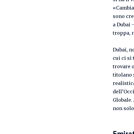
«Cambiar
sono cre
a Dubai 
troppa, 
Dubai, n
cui ci si
trovare 
titolano
realisti
dell’Occ
Globale. 
non solo