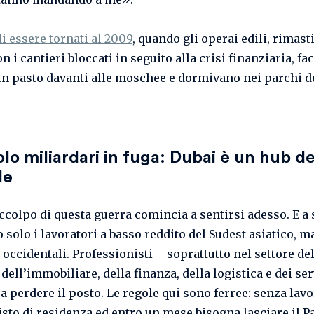
i essere tornati al 2009
, quando gli operai edili, rimast
n i cantieri bloccati in seguito alla crisi finanziaria, fa
 un pasto davanti alle moschee e dormivano nei parchi d
lo miliardari in fuga: Dubai è un hub d
le
accolpo di questa guerra comincia a sentirsi adesso. E a 
 solo i lavoratori a basso reddito del Sudest asiatico, 
 occidentali. Professionisti – soprattutto nel settore de
dell’immobiliare, della finanza, della logistica e dei ser
 a perdere il posto. Le regole qui sono ferree: senza lav
visto di residenza ed entro un mese bisogna lasciare il P