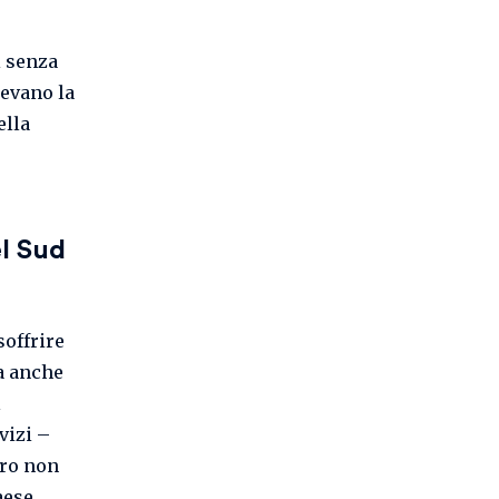
i senza
cevano la
ella
el Sud
soffrire
ma anche
l
vizi –
oro non
aese.