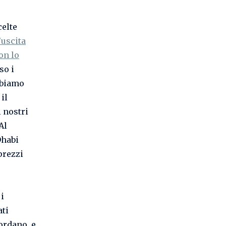
celte
’uscita
on lo
so i
bbiamo
 il
 nostri
Al
Dhabi
prezzi
 i
ati
cordano, e