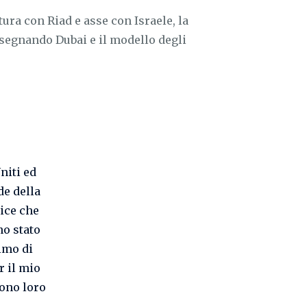
tura con Riad e asse con Israele, la
isegnando Dubai e il modello degli
niti ed
de della
dice che
no stato
imo di
r il mio
sono loro