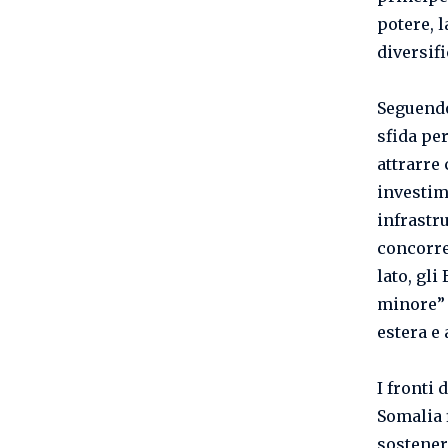
potere, 
diversif
Seguendo
sfida per
attrarre 
investim
infrastru
concorre
lato, gli
minore” 
estera e
I fronti 
Somalia f
sostener