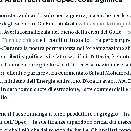
i Arabi fuori dall’Opec: cosa significa
 non sta cambiando solo per la guerra, ma anche per le s
 degli sceicchi. Gli Emirati Arabi
valutavano da tempo l
c
. Averla formalizzata nel pieno della crisi del Golfo –
c
di Hormuz chiuso
e il conflitto in stallo – ha però sorpre
 «Durante la nostra permanenza nell’organizzazione a
ontributi significativi e fatto sacrifici. Tuttavia, è giunto
di concentrare gli sforzi sull’interesse nazionale e sui
ori, clienti e partner», ha commentato Suhail Mohamed 
, ministro dell’Energia emiratino. D’ora in avanti Abu 
 in autonomia quote di estrazione, rotte commerciali e 
lio.
ne il Paese rimanga il terzo produttore di greggio – tra
ti dell’Opec –, le sue finanze dipendono ormai dai merc
i globali più che dal prezzo del barile. Gli analisti con