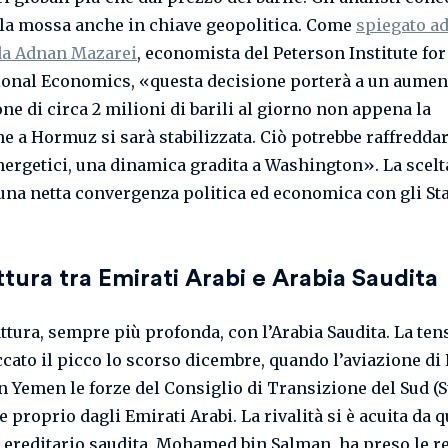
la mossa anche in chiave geopolitica. Come
spiegato ad
da Adnan Mazarei
, economista del Peterson Institute for
ional Economics, «questa decisione porterà a un aumen
ne di circa 2 milioni di barili al giorno non appena la
ne a Hormuz si sarà stabilizzata. Ciò potrebbe raffreddar
nergetici, una dinamica gradita a Washington». La scelt
una netta convergenza politica ed economica con gli Stat
ttura tra Emirati Arabi e Arabia Saudita
attura, sempre più profonda, con l’Arabia Saudita. La te
ccato il picco lo scorso dicembre, quando l’aviazione di
n Yemen le forze del Consiglio di Transizione del Sud (St
 proprio dagli Emirati Arabi. La rivalità si è acuita da 
 ereditario saudita, Mohamed bin Salman, ha preso le re