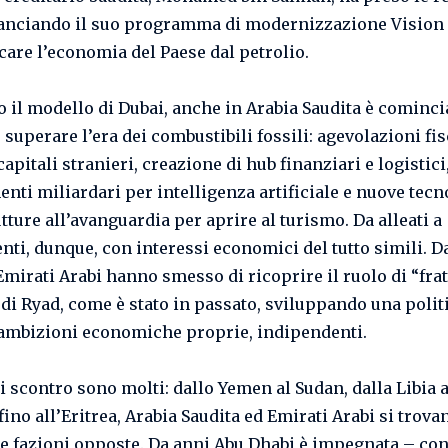
lanciando il suo programma di modernizzazione Vision
icare l’economia del Paese dal petrolio.
 il modello di Dubai, anche in Arabia Saudita è comincia
 superare l’era dei combustibili fossili: agevolazioni fis
capitali stranieri, creazione di hub finanziari e logistici
enti miliardari per intelligenza artificiale e nuove tecn
tture all’avanguardia per aprire al turismo. Da alleati a
nti, dunque, con interessi economici del tutto simili. Da
 Emirati Arabi hanno smesso di ricoprire il ruolo di “fra
di Ryad, come è stato in passato, sviluppando una polit
 ambizioni economiche proprie, indipendenti.
di scontro sono molti: dallo Yemen al Sudan, dalla Libia a
ino all’Eritrea, Arabia Saudita ed Emirati Arabi si trova
e fazioni opposte. Da anni Abu Dhabi è impegnata – con