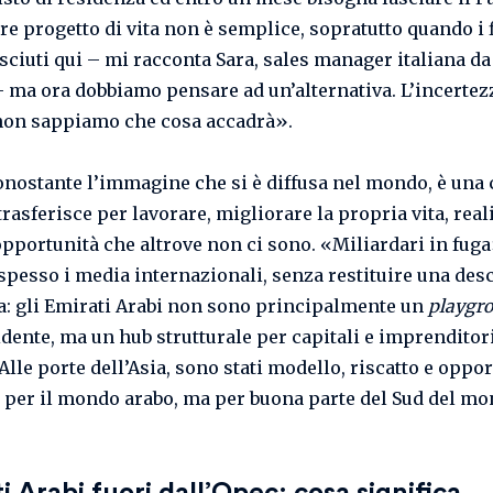
e progetto di vita non è semplice, sopratutto quando i f
sciuti qui – mi racconta Sara, sales manager italiana da
– ma ora dobbiamo pensare ad un’alternativa. L’incertez
non sappiamo che cosa accadrà».
onostante l’immagine che si è diffusa nel mondo, è una c
 trasferisce per lavorare, migliorare la propria vita, real
opportunità che altrove non ci sono. «Miliardari in fuga
 spesso i media internazionali, senza restituire una des
ca: gli Emirati Arabi non sono principalmente un
playgr
idente, ma un hub strutturale per capitali e imprenditor
Alle porte dell’Asia, sono stati modello, riscatto e oppo
 per il mondo arabo, ma per buona parte del Sud del mo