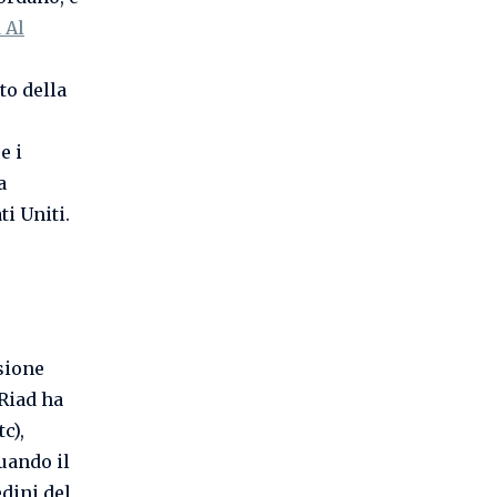
 Al
to della
e i
a
i Uniti.
nsione
 Riad ha
c),
quando il
dini del