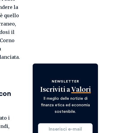
ndere la
 è quello
rraneo,
dosi il
l Corno
a
lanciata.
NEWSLETTER
Iscriviti a
Valori
 con
Il meglio delle notizie di
finanza etica ed economia
sostenibile.
to i
ndi,