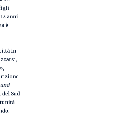
igli
 12 anni
za è
ittà in
izzarsi,
»,
crizione
ound
i del Sud
rtunità
ndo.