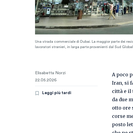
Una strada commerciale di Dubai. La maggior parte dei resid
lavoratori stranieri, in larga parte provenienti dal Sud Glob
Elisabetta Norzi
A poco pi
22.05.2026
Iran, si 
città e i
Leggi più tardi
da due m
otto ore
corse me
posto le
che ne 