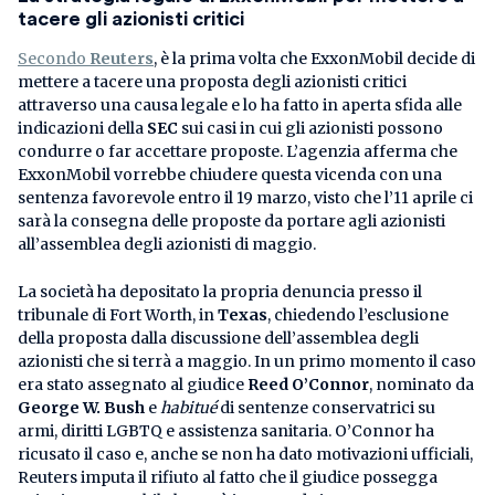
tacere gli azionisti critici
Secondo
Reuters
, è la prima volta che ExxonMobil decide di
mettere a tacere una proposta degli azionisti critici
attraverso una causa legale e lo ha fatto in aperta sfida alle
indicazioni della
SEC
sui casi in cui gli azionisti possono
condurre o far accettare proposte. L’agenzia afferma che
ExxonMobil vorrebbe chiudere questa vicenda con una
sentenza favorevole entro il 19 marzo, visto che l’11 aprile ci
sarà la consegna delle proposte da portare agli azionisti
all’assemblea degli azionisti di maggio.
La società ha depositato la propria denuncia presso il
tribunale di Fort Worth, in
Texas
, chiedendo l’esclusione
della proposta dalla discussione dell’assemblea degli
azionisti che si terrà a maggio. In un primo momento il caso
era stato assegnato al giudice
Reed O’Connor
, nominato da
George W. Bush
e
habitué
di sentenze conservatrici su
armi, diritti LGBTQ e assistenza sanitaria. O’Connor ha
ricusato il caso e, anche se non ha dato motivazioni ufficiali,
Reuters imputa il rifiuto al fatto che il giudice possegga