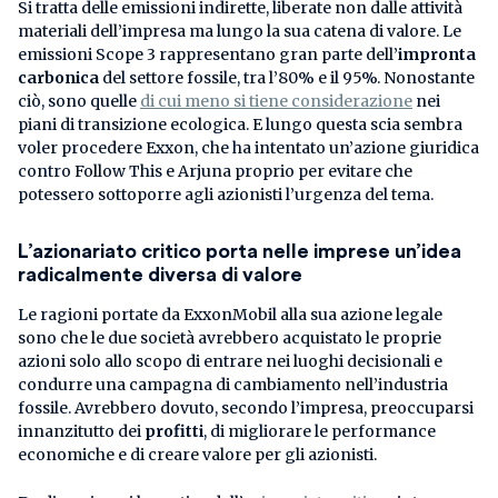
Si tratta delle emissioni indirette, liberate non dalle attività
materiali dell’impresa ma lungo la sua catena di valore. Le
emissioni Scope 3 rappresentano gran parte dell’
impronta
carbonica
del settore fossile, tra l’80% e il 95%. Nonostante
ciò, sono quelle
di cui meno si tiene considerazione
nei
piani di transizione ecologica. E lungo questa scia sembra
voler procedere Exxon, che ha intentato un’azione giuridica
contro Follow This e Arjuna proprio per evitare che
potessero sottoporre agli azionisti l’urgenza del tema.
L’azionariato critico porta nelle imprese un’idea
radicalmente diversa di valore
Le ragioni portate da ExxonMobil alla sua azione legale
sono che le due società avrebbero acquistato le proprie
azioni solo allo scopo di entrare nei luoghi decisionali e
condurre una campagna di cambiamento nell’industria
fossile. Avrebbero dovuto, secondo l’impresa, preoccuparsi
innanzitutto dei
profitti
, di migliorare le performance
economiche e di creare valore per gli azionisti.