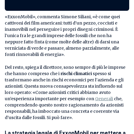
«ExxonMobil», commenta Simone Siliani, «è come quei
cattivoni dei film americani: tutti d’un pezzo, cocciuti e
inamovibili nel perseguire i propri disegni criminosi. È
l’unica fra le grandi imprese delle fossili che non ha
neppure fatto finta (come molte delle altre) di darsi una
verniciata di verde e passare, almeno parzialmente, alle
fonti rinnovabili di energia».
Del resto, spiega il direttore, sono sempre di più le imprese
che hanno compreso che i
rischi climatici
spesso si
trasformano anche in rischi economici per l’azienda e gli
azionisti. Questa nuova consapevolezza sta influendo sul
loro operato: «Come azionisti critici abbiamo avuto
un’esperienza importante per esempio con
Generali
che,
comprendendo questo nostro ragionamento da azionisti
responsabili, ha imboccato una concreta e coerente via
d’uscita dalle fossili. Si può fare».
La strategia legale di ExxonMobil per mettere a