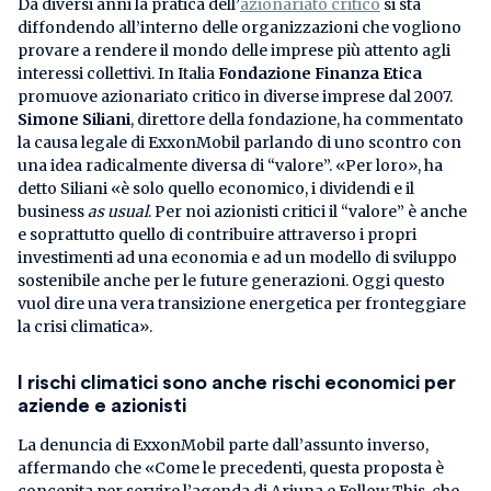
Da diversi anni la pratica dell’
azionariato critico
si sta
diffondendo all’interno delle organizzazioni che vogliono
provare a rendere il mondo delle imprese più attento agli
interessi collettivi. In Italia
Fondazione Finanza Etica
promuove azionariato critico in diverse imprese dal 2007.
Simone Siliani
, direttore della fondazione, ha commentato
la causa legale di ExxonMobil parlando di uno scontro con
una idea radicalmente diversa di “valore”. «Per loro», ha
detto Siliani «è solo quello economico, i dividendi e il
business
as usual
. Per noi azionisti critici il “valore” è anche
e soprattutto quello di contribuire attraverso i propri
investimenti ad una economia e ad un modello di sviluppo
sostenibile anche per le future generazioni. Oggi questo
vuol dire una vera transizione energetica per fronteggiare
la crisi climatica».
I rischi climatici sono anche rischi economici per
aziende e azionisti
La denuncia di ExxonMobil parte dall’assunto inverso,
affermando che «Come le precedenti, questa proposta è
concepita per servire l’agenda di Arjuna e Follow This, che