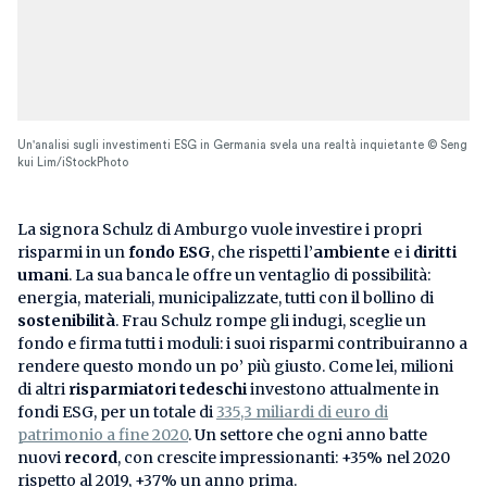
Un'analisi sugli investimenti ESG in Germania svela una realtà inquietante © Seng
kui Lim/iStockPhoto
La signora Schulz di Amburgo vuole investire i propri
risparmi in un
fondo ESG
, che rispetti l’
ambiente
e i
diritti
umani
. La sua banca le offre un ventaglio di possibilità:
energia, materiali, municipalizzate, tutti con il bollino di
sostenibilità
. Frau Schulz rompe gli indugi, sceglie un
fondo e firma tutti i moduli: i suoi risparmi contribuiranno a
rendere questo mondo un po’ più giusto. Come lei, milioni
di altri
risparmiatori tedeschi
investono attualmente in
fondi ESG, per un totale di
335,3 miliardi di euro di
patrimonio a fine 2020
. Un settore che ogni anno batte
nuovi
record
, con crescite impressionanti: +35% nel 2020
rispetto al 2019, +37% un anno prima.