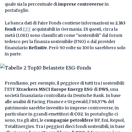
quale sia la percentuale di
imprese controverse
in
portafoglio.
La banca dati di Faire Fonds contiene informazioni su
2.163
fondi
ed
ETF
acquistabili in Germania. Di questi, circa la
metà (1.081) sono classificati come “sostenibili” dal forum
tedesco per la finanza sostenibile (FNG) o dal provider
finanziario
Refinitiv
. Però 90 volte su 100 lo sarebbero solo
in parte.
Prendiamo, per esempio, il peggiore di tutti tra i sostenibili:
l’ETF
Xtrackers MSCI Europe Energy ESG
di
DWS
, una
società finanziaria controllata da Deutsche Bank. In base
alle analisi di Facing Finance e Urgewald, l’88,97% del
patrimonio sarebbe investito in imprese controverse, in
particolare in grandi emettitori di
CO2
. In portafoglio ci
sono, tra gli altri, le
compagnie petrolifere
BP, Eni, Repsol,
TotalEnergies. Tra i peggiori dieci fondi sostenibili, in base