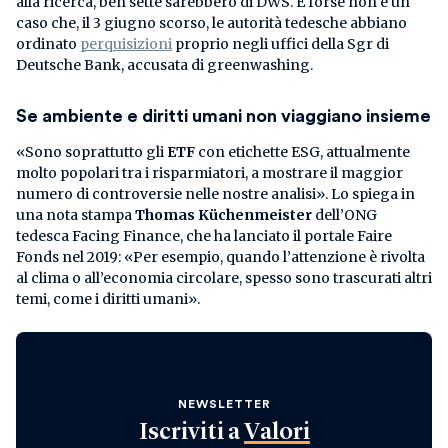
alla ricerca, ben sette sarebbero di DWS. E forse non è un
caso che, il 3 giugno scorso, le autorità tedesche abbiano
ordinato
perquisizioni
proprio negli uffici della Sgr di
Deutsche Bank, accusata di greenwashing.
Se ambiente e diritti umani non viaggiano insieme
«Sono soprattutto gli
ETF
con etichette ESG, attualmente
molto popolari tra i risparmiatori, a mostrare il maggior
numero di controversie nelle nostre analisi». Lo spiega in
una nota stampa
Thomas Küchenmeister
dell’ONG
tedesca Facing Finance, che ha lanciato il portale Faire
Fonds nel 2019: «Per esempio, quando l’attenzione è rivolta
al clima o all’economia circolare, spesso sono trascurati altri
temi, come i diritti umani».
NEWSLETTER
Iscriviti a
Valori