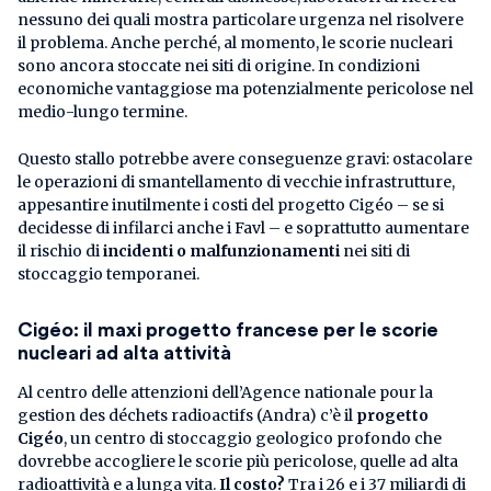
nessuno dei quali mostra particolare urgenza nel risolvere
il problema. Anche perché, al momento, le scorie nucleari
sono ancora stoccate nei siti di origine. In condizioni
economiche vantaggiose ma potenzialmente pericolose nel
medio-lungo termine.
Questo stallo potrebbe avere conseguenze gravi: ostacolare
le operazioni di smantellamento di vecchie infrastrutture,
appesantire inutilmente i costi del progetto Cigéo – se si
decidesse di infilarci anche i Favl – e soprattutto aumentare
il rischio di
incidenti o malfunzionamenti
nei siti di
stoccaggio temporanei.
Cigéo: il maxi progetto francese per le scorie
nucleari ad alta attività
Al centro delle attenzioni dell’Agence nationale pour la
gestion des déchets radioactifs (Andra) c’è il
progetto
Cigéo
, un centro di stoccaggio geologico profondo che
dovrebbe accogliere le scorie più pericolose, quelle ad alta
radioattività e a lunga vita.
Il costo?
Tra i 26 e i 37 miliardi di