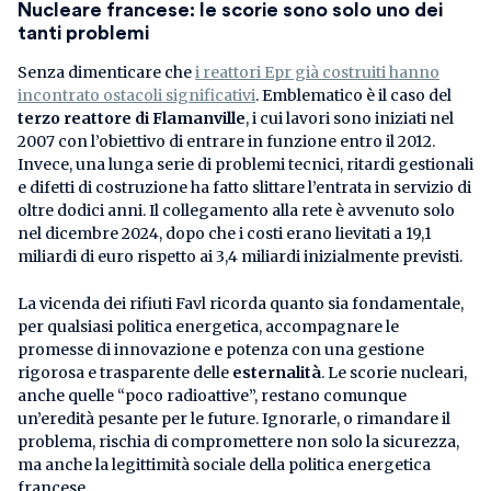
Nucleare francese: le scorie sono solo uno dei
tanti problemi
Senza dimenticare che
i reattori Epr già costruiti hanno
incontrato ostacoli significativi
. Emblematico è il caso del
terzo reattore di Flamanville
, i cui lavori sono iniziati nel
2007 con l’obiettivo di entrare in funzione entro il 2012.
Invece, una lunga serie di problemi tecnici, ritardi gestionali
e difetti di costruzione ha fatto slittare l’entrata in servizio di
oltre dodici anni. Il collegamento alla rete è avvenuto solo
nel dicembre 2024, dopo che i costi erano lievitati a 19,1
miliardi di euro rispetto ai 3,4 miliardi inizialmente previsti.
La vicenda dei rifiuti Favl ricorda quanto sia fondamentale,
per qualsiasi politica energetica, accompagnare le
promesse di innovazione e potenza con una gestione
rigorosa e trasparente delle
esternalità
. Le scorie nucleari,
anche quelle “poco radioattive”, restano comunque
un’eredità pesante per le future. Ignorarle, o rimandare il
problema, rischia di compromettere non solo la sicurezza,
ma anche la legittimità sociale della politica energetica
francese.