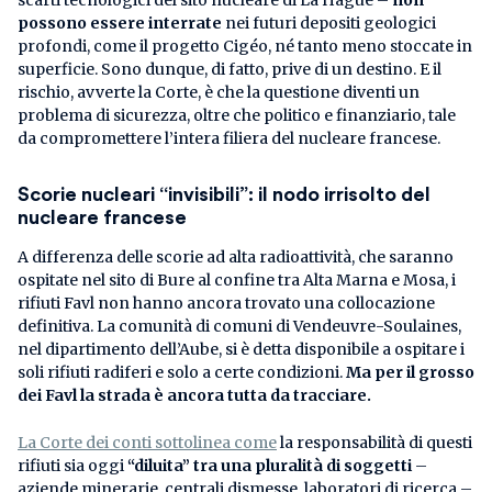
possono essere interrate
nei futuri depositi geologici
profondi, come il progetto Cigéo, né tanto meno stoccate in
superficie. Sono dunque, di fatto, prive di un destino. E il
rischio, avverte la Corte, è che la questione diventi un
problema di sicurezza, oltre che politico e finanziario, tale
da compromettere l’intera filiera del nucleare francese.
Scorie nucleari “invisibili”: il nodo irrisolto del
nucleare francese
A differenza delle scorie ad alta radioattività, che saranno
ospitate nel sito di Bure al confine tra Alta Marna e Mosa, i
rifiuti Favl non hanno ancora trovato una collocazione
definitiva. La comunità di comuni di Vendeuvre-Soulaines,
nel dipartimento dell’Aube, si è detta disponibile a ospitare i
soli rifiuti radiferi e solo a certe condizioni.
Ma per il grosso
dei Favl la strada è ancora tutta da tracciare.
La Corte dei conti sottolinea come
la responsabilità di questi
rifiuti sia oggi
“diluita” tra una pluralità di soggetti
–
aziende minerarie, centrali dismesse, laboratori di ricerca –