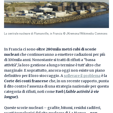
La centrale nucleare di Flamanville, in Francia © JKremona/Wikimedia Commons
In Francia ci sono
oltre 280mila metri cubi di scorie
nucleari
che continueranno a emettere radiazioni per più
di 100mila anni. Nonostante si tratti di rifiuti a “bassa
attività”, la loro gestione a lungo termine è tutt’altro che
marginale. E soprattutto, ancora oggi non esiste un piano
definitivo per il loro stoccaggio. A
sollevare il problema
è la
Corte dei conti francese
che, in un recente rapporto, punta
il dito contro l’assenza di una strategia nazionale per questa
categoria di rifiuti, noti come
Favl (
faible activité à vie
longue
)
.
Queste scorie nucleari – grafite, bitumi, residui radiferi,
scarti tecnologici del sito nucleare di La Hague –
non