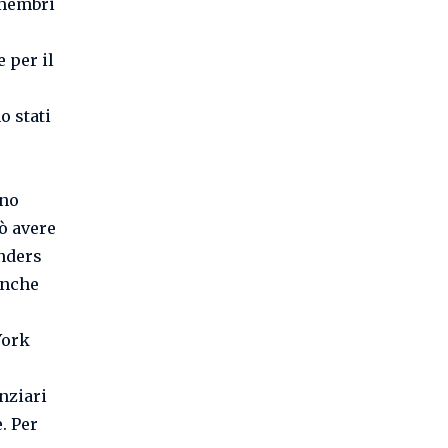
 membri
 per il
o stati
ono
ò avere
anders
anche
York
nziari
. Per