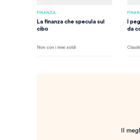
FINANZA
FINA
La finanza che specula sul
I pe
cibo
da c
Non con i miei soldi
Claudi
Il megl