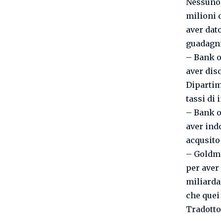
Nessuno 
milioni 
aver dat
guadagni 
– Bank of
aver dis
Dipartim
tassi di 
– Bank o
aver indo
acqusito
– Goldma
per aver 
miliarda
che quei 
Tradotto