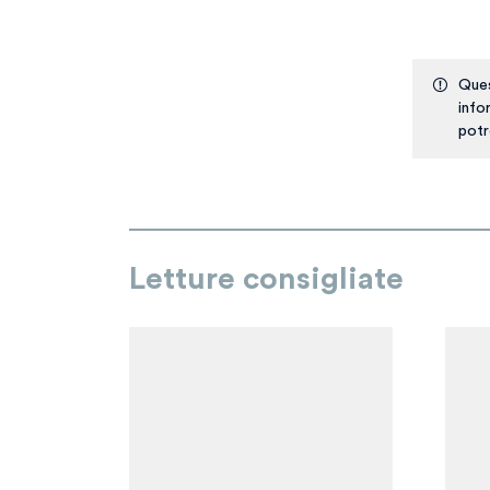
Ques
info
potr
Letture consigliate