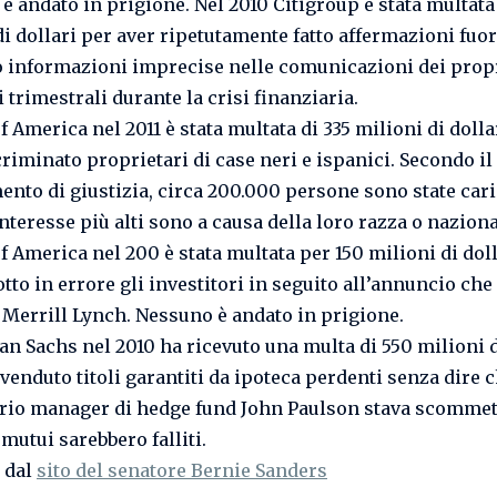
è andato in prigione. Nel 2010 Citigroup è stata multata
di dollari per aver ripetutamente fatto affermazioni fuor
o informazioni imprecise nelle comunicazioni dei prop
trimestrali durante la crisi finanziaria.
 America nel 2011 è stata multata di 335 milioni di dolla
criminato proprietari di case neri e ispanici. Secondo il
ento di giustizia, circa 200.000 persone sono state car
interesse più alti sono a causa della loro razza o naziona
f America nel 200 è stata multata per 150 milioni di dol
tto in errore gli investitori in seguito all’annuncio che
 Merrill Lynch. Nessuno è andato in prigione.
n Sachs nel 2010 ha ricevuto una multa di 550 milioni d
venduto titoli garantiti da ipoteca perdenti senza dire c
rio manager di hedge fund John Paulson stava scomme
mutui sarebbero falliti.
 dal
sito del senatore Bernie Sanders