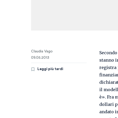
Claudia Vago
Secondo 
09.05.2013
stanno i
registra
Leggi più tardi
finanzia
dichiara
il model
è». Fra 
dollari 
andato i