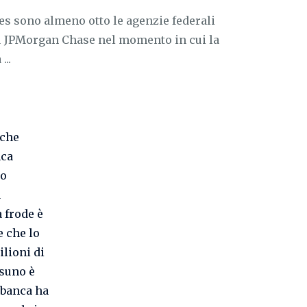
s sono almeno otto le agenzie federali
 JPMorgan Chase nel momento in cui la
...
 che
nca
to
a
 frode è
e che lo
ilioni di
ssuno è
 banca ha