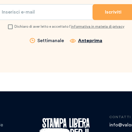
Dichiaro di aver letto e accettato l’
informativa in materia di privacy
Settimanale
Anteprima
CONTATTI
info@valor