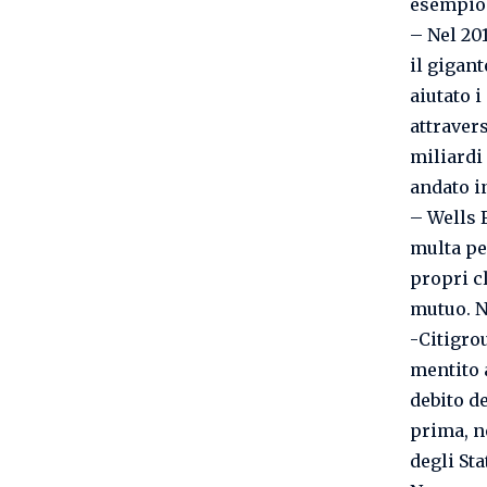
esempio
– Nel 20
il gigant
aiutato i
attravers
miliardi
andato i
– Wells F
multa pe
propri cl
mutuo. N
-Citigrou
mentito 
debito d
prima, n
degli St