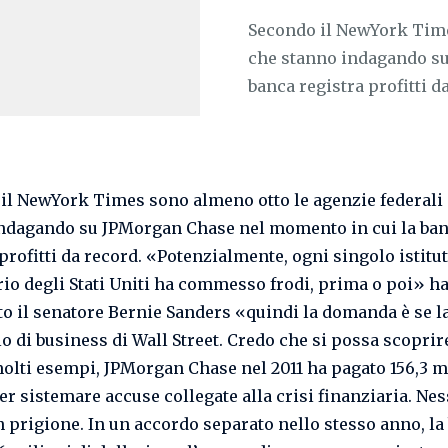
Secondo il NewYork Time
che stanno indagando su
banca registra profitti da 
il NewYork Times sono almeno otto le agenzie federali
ndagando su JPMorgan Chase nel momento in cui la ba
 profitti da record. «Potenzialmente, ogni singolo istitu
rio degli Stati Uniti ha commesso frodi, prima o poi» h
to il senatore Bernie Sanders «quindi la domanda è se la
lo di business di Wall Street. Credo che si possa scoprir
molti esempi, JPMorgan Chase nel 2011 ha pagato 156,3 m
per sistemare accuse collegate alla crisi finanziaria. Ne
n prigione. In un accordo separato nello stesso anno, la