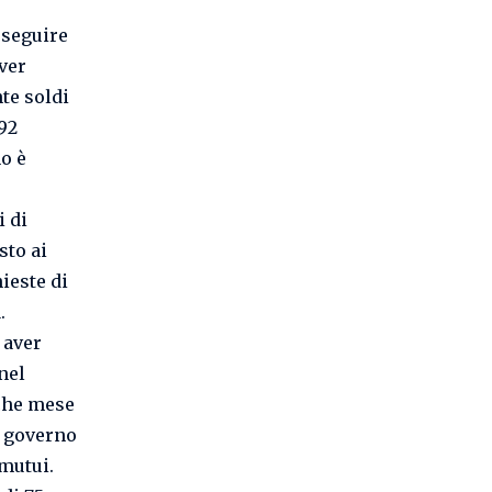
rseguire
aver
nte soldi
,92
o è
i di
sto ai
hieste di
.
 aver
nel
lche mese
l governo
 mutui.