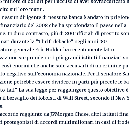
6 milioni di dollari per l’accusa di aver sovraccaricato
cito sui loro mutui.
à, nessun dirigente di nessuna banca è andato in prigione
 finanziario del 2008 che ha sprofondato il paese nella
e. In duro contrasto, più di 800 ufficiali di prestito son
nati durante la “Thrift debacle” negli anni ’80.
ratore generale Eric Holder ha recentemente fatto
vazione sorprendente: i più grandi istituti finanziari s
i così enormi che anche solo accusarli di un crimine pu
to negativo sull’economia nazionale. Per il senatore S
zione potrebbe essere dividere in parti più piccole le b
to-fail”. La sua legge per raggiungere questo obiettivo è
 il bersaglio dei lobbisti di Wall Street, secondo il New 
e.
’accordo raggiunto da JPMorgan Chase, altri istituti fina
i protagonisti di accordi multimilionari in casi di frode