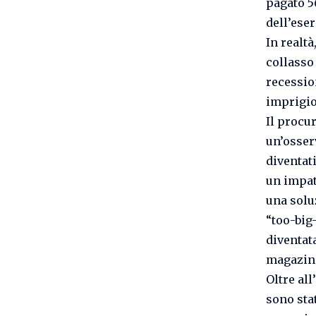
pagato 5
dell’eser
In realt
collasso
recession
imprigio
Il procu
un’osser
diventat
un impat
una solu
“too-big-
diventata
magazin
Oltre all
sono stat