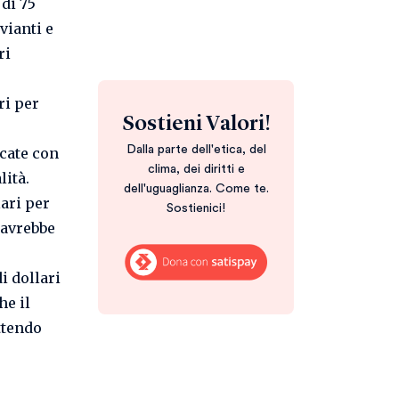
 di 75
vianti e
ri
ri per
Sostieni Valori!
Dalla parte dell'etica, del
icate con
clima, dei diritti e
lità.
dell'uguaglianza. Come te.
lari per
Sostienici!
 avrebbe
i dollari
he il
ttendo