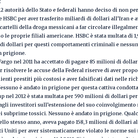
:
12 autorità dello Stato e federali hanno deciso di non pe
e HSBC per aver trasferito miliardi di dollari all’Iran e 
 cartelli della droga messicani a far circolare illegalme
o le proprie filiali americane. HSBC è stata multata di 1
 di dollari per questi comportamenti criminali e nessun
n prigione.
argo nel 2011 ha accettato di pagare 85 milioni di dollar
r risolvere le accuse della Federal riserve di aver propo
ienti prestiti più costosi e aver falsificati dati nelle ric
essuno è andato in prigione per questa cattiva condotta
p nel 2012 è stata multata per 590 milioni di dollari per
agli investitori sull’estensione del suo coinvolgimento 
ei subprime tossici. Nessuno è andato in prigione. Qua
ello stesso anno, aveva pagato 158,3 milioni di dollari a
ati Uniti per aver sistematicamente violato le norme sui