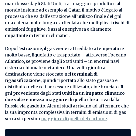
mani basse dagli Stati Uniti, fra i maggiori produttori al
mondo insieme ad esempio al Qatar. Il motivo è legato al
processo che va dall’estrazione all’utilizzo finale del gnl:
una catena molto lunga e articolata che moltiplica i rischi di
emissioni fuggitive, è assai energivora e altamente
impattante in termini climatici.
Dopo l’estrazione, il gas viene raffreddato a temperature
molto basse, liquefatto e trasportato – attraverso l’oceano
Atlantico, se proviene dagli Stati Uniti – in enormi navi
cisterna chiamate metaniere. Una volta giunto a
destinazione viene stoccato nei
terminali di
rigassificazione
, quindi riportato allo stato gassoso e
distribuito nelle reti per essere utilizzato, cioè bruciato. Il
gnl proveniente dagli Stati Uniti ha un
impatto climatico
due volte e mezza maggiore
di quello che arriva dalla
Russia via gasdotto. Alcuni studi arrivano ad affermare che
la sua impronta complessiva in termini di emissioni di gas
serra sia persino
maggiore di quella del carbone
.