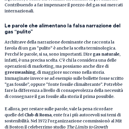
Contribuendo a far impennare il prezzo del gas sui mercati
internazionali.
Le parole che alimentano la falsa narrazione del
gas “pulito”
Architrave della narrazione dominante che racconta la
favola di un gas “pulito” è anche la scelta terminologica.
Perché le parole, si sa, sono importanti. Dire
gas naturale
,
infatti, è una precisa scelta. C’è chi la considera una delle
operazioni di marketing, ma possiamo anche dire di
greenwashing
, di maggiore successo nella storia.
Immaginate invece se ad esempio sulle bollette fosse scritto
“gas fossile”, oppure “fonte fossile climalterante”. Potrebbe
fare la differenza a livello di consapevolezza della necessità
di consegnare il gas fossile alla storia il prima possibile.
E allora, per restare sulle parole, vale la pena ricordare
quelle del
Club di Roma
, ente fra i più autorevoli sui temi di
sostenibilità. Nel 1972 l’organizzazione commissionò al Mit
di Boston il celeberrimo studio
The Limits to Growth