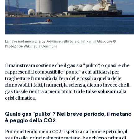
La nave metaniera Energy Advance nella baia di Ishikari in Giappone ©
PhotoZhou/Wikimedia Commons
Il mainstream sostiene che il
gas
sia “pulito”, o quasi, e che
rappresenti il combustibile “ponte” a cui affidarsi per
traghettare l’umanità dall’era delle fossili a quella delle
rinnovabili. I fatti, i numeri, la scienza, dicono invece che il
gas fossile rientra a pieno titolo fra le
false soluzioni
alla
crisi climatica.
Quale gas “pulito”? Nel breve periodo, il metano
è peggio della CO2
Pur emettendo meno CO2 rispetto a carbone e petrolio, il
gas fossile, principalmente metano, è anch’esso prima di