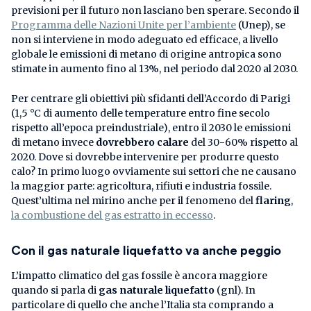
previsioni per il futuro non lasciano ben sperare. Secondo il
Programma delle Nazioni Unite per l’ambiente
(Unep), se
non si interviene in modo adeguato ed efficace, a livello
globale le emissioni di metano di origine antropica sono
stimate in aumento fino al 13%, nel periodo dal 2020 al 2030.
Per centrare gli obiettivi più sfidanti dell’Accordo di Parigi
(1,5 °C di aumento delle temperature entro fine secolo
rispetto all’epoca preindustriale), entro il 2030 le emissioni
di metano invece
dovrebbero calare
del 30-60% rispetto al
2020. Dove si dovrebbe intervenire per produrre questo
calo? In primo luogo ovviamente sui settori che ne causano
la maggior parte: agricoltura, rifiuti e industria fossile.
Quest’ultima nel mirino anche per il fenomeno del
flaring
,
la combustione del gas estratto in eccesso
.
Con il gas naturale liquefatto va anche peggio
L’impatto climatico del gas fossile è ancora maggiore
quando si parla di
gas naturale liquefatto
(gnl). In
particolare di quello che anche l’Italia sta comprando a