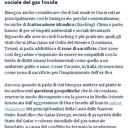
sociale del gas fossile
Bisogna anche considerare che il Gnl
made in Usa
si estrae
principalmente con le famigerate, perché contestatissime,
tecniche di
fratturazione idraulica
(
fracking
). Clima a parte,
hanno di per sé impatti ambientali e sociali devastanti.
Riguardo alle aree in cui il fracking è più praticato, quali gli
Stati che si affacciano sul Golfo del Messico (Louisiana,
Texas), si parla addirittura di
zone di sacrificio
. Cioè zone
così degradate e inquinate da essere incompatibili con la
tutela di diritti umani fondamentali come quello a un
ambiente pulito e sano. Come Taranto, in Italia, riconosciuta
come zona di sacrificio per l’inquinamento dell’ex-Ilva.
Ancora, quando si parla di Gnl bisogna mettere sul piatto le
incandescenti
questioni geopolitiche
che lo circondano,
emerse in modo dirompente con la guerra in Medio Oriente
innescata dall’aggressione di Usa e Israele all’Iran in
palese
violazione
dei principi basilari della Carta delle Nazioni
Unite. Basti dire che Qatar Energy, società di proprietà dello
Stato del Qatar e colosso mondiale del gas naturale
liquefatto, a causa del conflitto ha fermato la produzione.