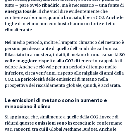
tutto – pare ovvio ribadirlo, ma è necessario – una fonte di
energia fossile
. Il che vuol dire evidentemente che
contiene carbonio e, quando bruciato, libera CO2. Anche le
fughe di metano non combusto hanno un forte effetto
climalterante.
Nel medio periodo, inoltre, l’impatto climatico del metano è
persino più devastante di quello dell’anidride carbonica.
Rilasciato in atmosfera, infatti, il metano ha una capacità
80
volte maggiore
rispetto alla CO2
di tenere intrappolato il
calore. Anche se ciò vale per un periodo di tempo molto
inferiore, circa vent’anni, rispetto alle migliaia di anni della
CO2. La pericolosità delle emissioni di metano nella
prospettiva del riscaldamento globale, quindi, è acclarata.
Le emissioni di metano sono in aumento e
minacciano il clima
Si aggiunga che, similmente a quelle della CO2, invece di
ridursi
queste emissioni sono
in crescita
: lo confermano
vari rapporti, tra cui il Global Methane Budget. Anche le