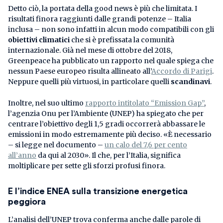
Detto ciò, la portata della good news è più che limitata. I
risultati finora raggiunti dalle grandi potenze – Italia
inclusa – non sono infatti in alcun modo compatibili con gli
obiettivi climatici
che si è prefissata la comunità
internazionale. Già nel mese di ottobre del 2018,
Greenpeace ha pubblicato un rapporto nel quale spiega che
nessun Paese europeo risulta allineato all’
Accordo di Parigi
.
Neppure quelli più virtuosi, in particolare quelli
scandinavi
.
Inoltre, nel suo ultimo
rapporto intitolato “Emission Gap”
,
l’agenzia Onu per l’Ambiente (UNEP) ha spiegato che per
centrare l’obiettivo degli 1,5 gradi occorrerà abbassare le
emissioni in modo estremamente più deciso. «È necessario
– si legge nel documento –
un calo del 7,6 per cento
all’anno
da qui al 2030». Il che, per l’Italia, significa
moltiplicare per sette gli sforzi profusi finora.
E l’indice ENEA sulla transizione energetica
peggiora
L’analisi dell’UNEP trova conferma anche dalle parole di