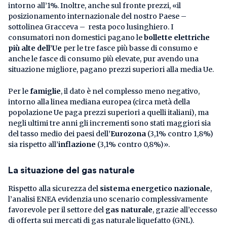
intorno all’1%. Inoltre, anche sul fronte prezzi, «il
posizionamento internazionale del nostro Paese –
sottolinea Gracceva – resta poco lusinghiero. I
consumatori non domestici pagano le
bollette elettriche
più alte dell’Ue
per le tre fasce più basse di consumo e
anche le fasce di consumo più elevate, pur avendo una
situazione migliore, pagano prezzi superiori alla media Ue.
Per le
famiglie
, il dato è nel complesso meno negativo,
intorno alla linea mediana europea (circa metà della
popolazione Ue paga prezzi superiori a quelli italiani), ma
negli ultimi tre anni gli incrementi sono stati maggiori sia
del tasso medio dei paesi dell’
Eurozona
(3,1% contro 1,8%)
sia rispetto all’
inflazione
(3,1% contro 0,8%)».
La situazione del gas naturale
Rispetto alla sicurezza del
sistema energetico nazionale
,
l’analisi ENEA evidenzia uno scenario complessivamente
favorevole per il settore del
gas naturale
, grazie all’eccesso
di offerta sui mercati di gas naturale liquefatto (GNL).