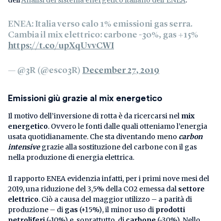
dell’
Analisi del sistema energetico italiano dell’ENEA
.
ENEA: Italia verso calo 1% emissioni gas serra.
Cambia il mix elettrico: carbone -30%, gas +15%
https://t.co/upXqUvvCWI
— @3R (@esco3R)
December 27, 2019
Emissioni giù grazie al mix energetico
Il motivo dell’inversione di rotta è da ricercarsi nel
mix
energetico
. Ovvero le fonti dalle quali otteniamo l’energia
usata quotidianamente. Che sta diventando meno
carbon
intensive
grazie alla sostituzione del carbone con il gas
nella produzione di energia elettrica.
Il rapporto ENEA evidenzia infatti, per i primi nove mesi del
2019, una riduzione del 3,5% della CO2 emessa dal
settore
elettrico
. Ciò a causa del maggior utilizzo – a parità di
produzione – di
gas
(+15%), il minor uso di
prodotti
petroliferi
(-10%) e, soprattutto, di
carbone
(-30%). Nello