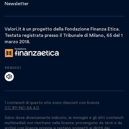
Newsletter
Valori.it è un progetto della Fondazione Finanza Etica.
Testata registrata presso il Tribunale di Milano, 65 del 1
marzo 2018.
SEGUICI
I contenuti di questo sito sono rilasciati con licenza
CC BY-NC-SA 4.0
.
Salvo dove diversamente indicato, le immagini e gli altri contenuti
multimediali non rientrano nella licenza: provengono da terzi o da
archivi con licenze proprie e restano soggetti ai diritti dei