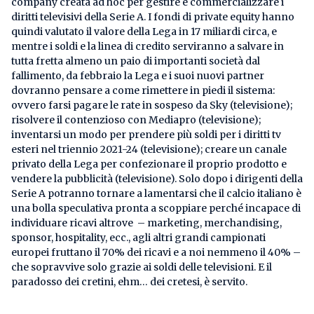
company creata ad hoc per gestire e commercializzare i
diritti televisivi della Serie A. I fondi di private equity hanno
quindi valutato il valore della Lega in 17 miliardi circa, e
mentre i soldi e la linea di credito serviranno a salvare in
tutta fretta almeno un paio di importanti società dal
fallimento, da febbraio la Lega e i suoi nuovi partner
dovranno pensare a come rimettere in piedi il sistema:
ovvero farsi pagare le rate in sospeso da Sky (televisione);
risolvere il contenzioso con Mediapro (televisione);
inventarsi un modo per prendere più soldi per i diritti tv
esteri nel triennio 2021-24 (televisione); creare un canale
privato della Lega per confezionare il proprio prodotto e
vendere la pubblicità (televisione). Solo dopo i dirigenti della
Serie A potranno tornare a lamentarsi che il calcio italiano è
una bolla speculativa pronta a scoppiare perché incapace di
individuare ricavi altrove – marketing, merchandising,
sponsor, hospitality, ecc., agli altri grandi campionati
europei fruttano il 70% dei ricavi e a noi nemmeno il 40% –
che sopravvive solo grazie ai soldi delle televisioni. E il
paradosso dei cretini, ehm… dei cretesi, è servito.