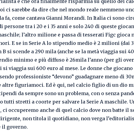
rialista e che ora finalmente risparmia su quello dei cal
Poi ci sarebbe da dire che nel mondo reale nemmeno un
la fa, come cantava Gianni Morandi. In Italia ci sono cir
i persone tra i 20 e i 35 anni e solo 240 di queste gioca
aschile; l’altro milione e passa di tesserati Figc gioca 
ori. E se in Serie A lo stipendio medio è 2 milioni (dai 
in B si scende a 290 mila (anche se la metà viaggia sui 40
endio minimo e più diffuso è 26mila l’anno (per gli over
ti si viaggia sui 600 euro al mese. Le donne che giocano 
sendo professioniste “devono” guadagnare meno di 30
e altre figuriamoci. Ed è qui, nel calcio figlio di un dio 
stipendi da sempre sono un problema, con o senza pan
 tutti stretti a coorte per salvare la Serie A maschile. 
o, ci occuperemo anche di quel calcio dove non batte il s
dirigente, non titola il quotidiano, non verga l’editoriali
 il governo.