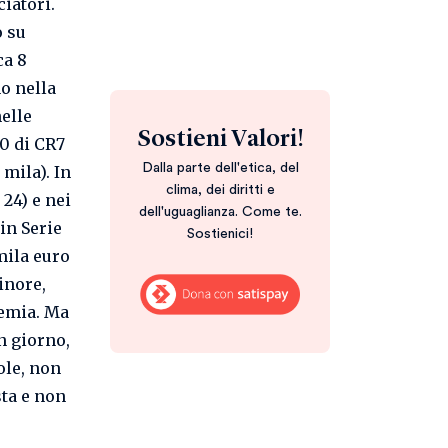
ciatori.
o su
ca 8
no nella
nelle
Sostieni Valori!
30 di CR7
Dalla parte dell'etica, del
 mila). In
clima, dei diritti e
 24) e nei
dell'uguaglianza. Come te.
in Serie
Sostienici!
mila euro
minore,
demia. Ma
Un giorno,
ole, non
sta e non