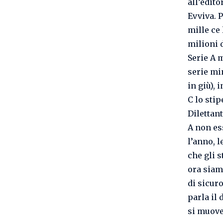
all’edito
Evviva. 
mille ce 
milioni d
Serie A m
serie min
in giù), 
C lo stip
Dilettan
A non es
l’anno, l
che gli 
ora siamo
di sicur
parla il 
si muove