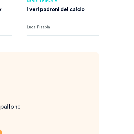
SERIE TRIPLA A
v
I veri padroni del calcio
Luca Pisapia
 pallone