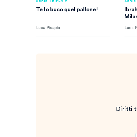
SERIE TRIPLA A
SERIE
Te lo buco quel pallone!
Ibra
Mila
Luca Pisapia
Luca P
Diritti