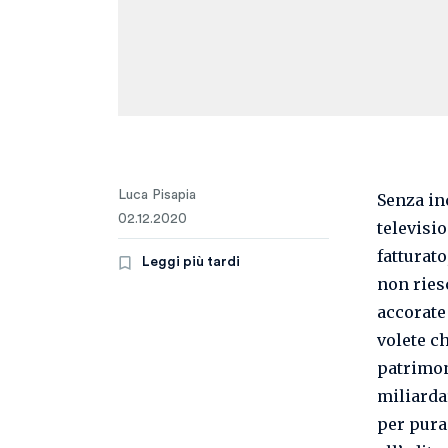
Luca Pisapia
Senza inc
02.12.2020
televisio
fatturat
Leggi più tardi
non riesc
accorate
volete c
patrimon
miliardar
per pura 