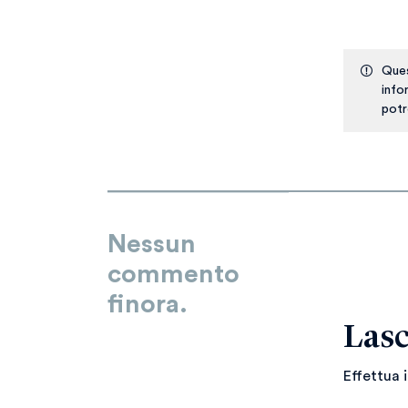
Ques
info
potr
Nessun
commento
finora.
Lasc
Effettua 