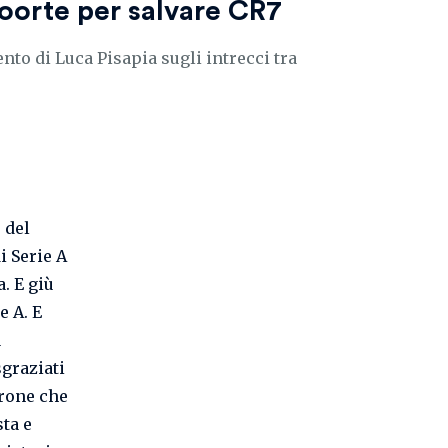
 coorte per salvare CR7
to di Luca Pisapia sugli intrecci tra
 del
i Serie A
. E giù
e A. E
a
sgraziati
drone che
sta e