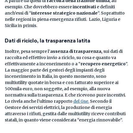
A partire da quelli di
raccolta della frazione umida
, ad
esempio. Che dovrebbero essere
incentivati
e definiti
anch’essi di “
interesse strategico nazionale
”. Soprattutto
nelle regioni in piena emergenza rifiuti. Lazio, Liguria e
Sicilia in primis.
Dati di riciclo, la trasparenza latita
Inoltre, pesa sempre l’
assenza di trasparenza,
sui dati di
raccolta ed effettivo invio a riciclo, su cosa e quanto va
effettivamente a incenerimento o a “
recupero energetico
”.
La maggior parte dei gestori degli impianti degli
incenerimento in Italia, in questo momento, sono
multiutility quotate in borsa e con fatturato superiore ai
500mila euro, non soggette, ad esempio, alla nuova
normativa sulla trasparenza. E che ricevono pure incentivi.
Lo rivela anche l’ultimo rapporto
del Gse.
Secondo il
Gestore dei servizi elettrici, la produzione di energia
attraverso i rifiuti, gestita dalle multiutility riceve contributi
statali, in quanto viene considerata “energia rinnovabile”.