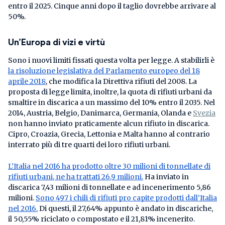
entro il 2025. Cinque anni dopo il taglio dovrebbe arrivare al
50%.
Un’Europa di vizi e virtù
Sono i nuovi limiti fissati questa volta per legge. A stabilirli è
la risoluzione legislativa del Parlamento europeo del 18
aprile 2018
, che modifica la Direttiva rifiuti del 2008. La
proposta di legge limita, inoltre, la quota di rifiuti urbani da
smaltire in discarica a un massimo del 10% entro il 2035. Nel
2014, Austria, Belgio, Danimarca, Germania, Olanda e
Svezia
non hanno inviato praticamente alcun rifiuto in discarica.
Cipro, Croazia, Grecia, Lettonia e Malta hanno al contrario
interrato più di tre quarti dei loro rifiuti urbani.
L’Italia nel 2016 ha prodotto oltre 30 milioni di tonnellate di
rifiuti urbani, ne ha trattati 26,9 milioni.
Ha inviato in
discarica 7,43 milioni di tonnellate e ad incenerimento 5,86
milioni.
Sono 497 i chili di rifiuti pro capite prodotti dall’Italia
nel 2016.
Di questi, il 27,64% appunto è andato in discariche,
il 50,55% riciclato o compostato e il 21,81% incenerito.