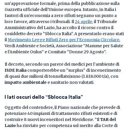
un’approvazione formale, prima della pubblicazione sulla
Gazzetta ufficiale dell’Unione europea. Intanto, in Italia i
fautori di un’economia a zero rifiuti segnano un punto a
loro favore, attraverso i tribunali. Il
24 aprile,
il Tribunale
Amministrativo del Lazio, ha accolto il ricorso contro il
cosiddetto decreto “Sblocca Italia”. A presentarlo erano stati
il
Movimento Legge Rifiuti Zero per l’Economia Circolare
,
Verdi Ambiente e Società, Associazione “Mamme per Salute
e l’Ambiente Onlus” e Comitato “Donne 29 Agosto”.
Il decreto, secondo un parere dei medici per l’ambiente di
ISDE Italia
comporterebbe un “surplus” di incenerimento
di quasi due milioni di tonnellate/anno (1.818.000 t/a), con
impatto ambientale
e sanitario non valutati.
I lati oscuri dello “Sblocca Italia”
Oggetto del contendere, il Piano nazionale che prevede di
potenziare 40 impianti di trattamento rifiuti esistenti e di
costruire 8 nuovi inceneritori nel Meridione. “Il
TAR del
Lazio
ha rinviato per competenza sul merito alla Corte di