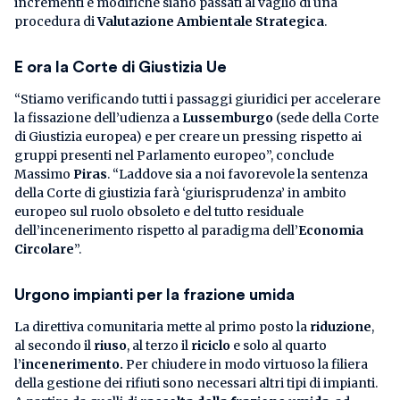
incrementi e modifiche siano passati al vaglio di una
procedura di
Valutazione Ambientale Strategica
.
E ora la Corte di Giustizia Ue
“Stiamo verificando tutti i passaggi giuridici per accelerare
la fissazione dell’udienza a
Lussemburgo
(sede della Corte
di Giustizia europea) e per creare un pressing rispetto ai
gruppi presenti nel Parlamento europeo”, conclude
Massimo
Piras
. “Laddove sia a noi favorevole la sentenza
della Corte di giustizia farà ‘giurisprudenza’ in ambito
europeo sul ruolo obsoleto e del tutto residuale
dell’incenerimento rispetto al paradigma dell’
Economia
Circolare
”.
Urgono impianti per la frazione umida
La direttiva comunitaria mette al primo posto la
riduzione
,
al secondo il
riuso
, al terzo il
riciclo
e solo al quarto
l’
incenerimento.
Per chiudere in modo virtuoso la filiera
della gestione dei rifiuti sono necessari altri tipi di impianti.