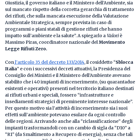
Giustizia, il governo italiano e il Ministero dell’Ambiente, sia
sul mancato rispetto della corretta gerarchia di trattamento
dei rifiuti, che sulla mancata esecuzione della Valutazione
Ambientale Strategica, sempre prevista in caso di
programmi o piani statali di gestione rifiuti che hanno
impatto sull’ambiente e la salute”. A spiegarlo a
Valori
è
Massimo Piras, coordinatore nazionale del
Movimento
Legge Rifiuti Zero.
Con
l’articolo 35 del decreto 133/2014
, il cosiddetto “
Sblocca
Italia
” e con i successivi decreti attuativi, la Presidenza del
Consiglio dei Ministri e il Ministero dell’Ambiente avevano
stabilito che i 40 impianti di incenerimento, (su quarantadue
esistenti e operativi) presenti nel territorio italiano destinati
ai rifiuti urbani e speciali, fossero “infrastrutture e
insediamenti strategici di preminente interesse nazionale”.
Per questo motivo sia l’attività di incenerimento sia i suoi
effetti sull’ambiente potevano esulare da ogni controllo
delle regioni. Arrivando anche alla “riclassificazione” degli
impianti trasformandoli con un cambio di sigla da “D10” a
“R1” (da Smaltimento a Recupero di energia), senza che tali