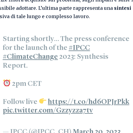
ssibile adottare. L’ultima parte rappresenta una
sintesi
iva di tale lungo e complesso lavoro.
Starting shortly… The press conference
for the launch of the
#IPCC
#ClimateChange
2023: Synthesis
Report.
2pm CET
Follow live
https://t.co/hd6OPJrPkk
pic.twitter.com/Gzzyzza7tv
— IPCC (@IPCC_CH)
March 20, 2023