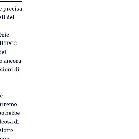
e precisa
ali
del
érie
ll’IPCC
del
no ancora
sioni di
re
marremo
 potrebbe
lcosa di
alotte