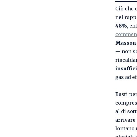
Ciò che 
nel rapp
48%
, en
commenta
Masson
— non so
riscalda
insuffic
gas ad ef
Basti pe
compresa
al di sot
arrivare
lontano 