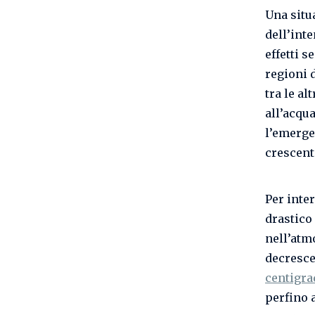
Una situ
dell’int
effetti s
regioni 
tra le al
all’acqua
l’emerge
crescent
Per inte
drastico 
nell’atm
decresce
centigra
perfino 