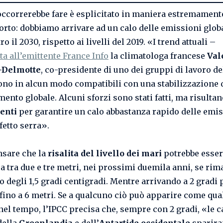
occorrerebbe fare è esplicitato in maniera estremament
orto: dobbiamo arrivare ad un calo delle emissioni glob
tro il 2030, rispetto ai livelli del 2019. «I trend attuali –
 all’emittente France Info
la climatologa francese
Val
-Delmotte
, co-presidente di uno dei gruppi di lavoro de
no in alcun modo compatibili con una stabilizzazione 
mento globale. Alcuni sforzi sono stati fatti, ma risulta
ienti
per garantire un calo abbastanza rapido delle emis
fetto serra».
nsare che la
risalita del livello dei mari
potrebbe esse
 tra due e tre metri, nei prossimi duemila anni, se ri
to degli 1,5 gradi centigradi. Mentre arrivando a 2 gradi
 fino a 6 metri. Se a qualcuno ciò può apparire come qua
nel tempo, l’IPCC precisa che, sempre con 2 gradi, «le c