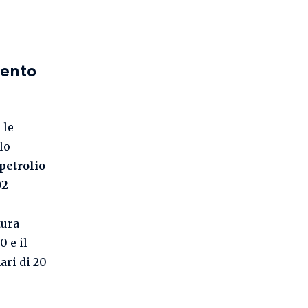
mento
 le
lo
petrolio
O2
tura
0 e il
ari di 20