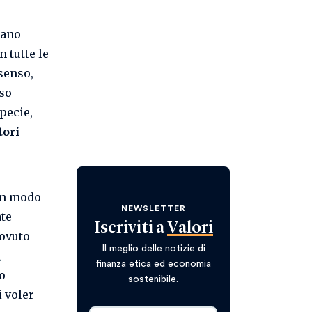
tano
n tutte le
senso,
sso
pecie,
tori
 in modo
NEWSLETTER
ate
Iscriviti a
Valori
dovuto
Il meglio delle notizie di
i
finanza etica ed economia
o
sostenibile.
 voler