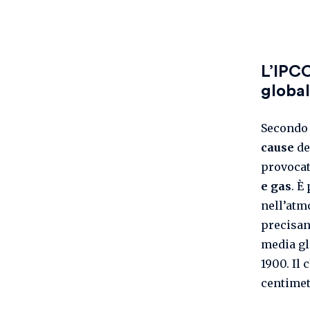
L’IPCC
global
Secondo 
cause
de
provocato
e gas
. È
nell’atm
precisan
media gl
1900. Il 
centimetr