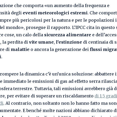
azione che comporta «un aumento della frequenza e
ensità degli
eventi meteorologici estremi
. Che compor
empre più pericolosi per la natura e per le popolazioni i
del mondo», prosegue il rapporto. L’IPCC cita in questo 
tre cose, un calo della
sicurezza alimentare
e dell’acce
, la perdita di
vite umane
,
l’estinzione
di centinaia di s
re di
malattie
o ancora la generazione dei
flussi migra
i.
rrompere la dinamica c’è un’unica soluzione: abbattere
e immediato le emissioni di gas ad effetto serra rilasci
osfera terrestre. Tuttavia, tali emissioni avrebbero già 
re, per evitare di superare un riscaldamento
di 1,5 grad
di
. Al contrario, non soltanto non lo hanno fatto ma son
aumentate. E benché molte nazioni abbiano dichiarato di