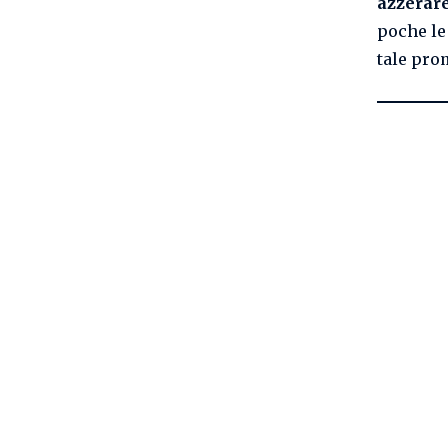
azzerare
poche le
tale pro