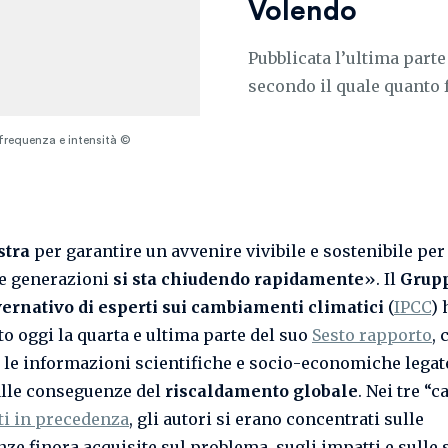
Volendo
Pubblicata l’ultima parte
secondo il quale quanto 
i frequenza e intensità ©
stra
per garantire un avvenire vivibile e sostenibile per
e generazioni
si sta chiudendo rapidamente
». Il
Grup
ernativo di esperti sui cambiamenti climatici
(
IPCC
) 
to oggi la quarta e ultima parte del suo
Sesto rapporto
, 
 le informazioni scientifiche e socio-economiche legate
alle conseguenze del
riscaldamento globale
. Nei tre “c
ti in precedenza
, gli autori si erano concentrati sulle
ze finora acquisite sul problema, sugli impatti e sulle 