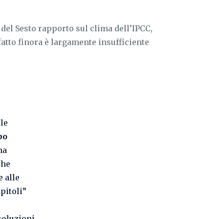
 del Sesto rapporto sul clima dell’IPCC,
fatto finora è largamente insufficiente
 le
po
ha
che
 alle
apitoli”
soluzioni