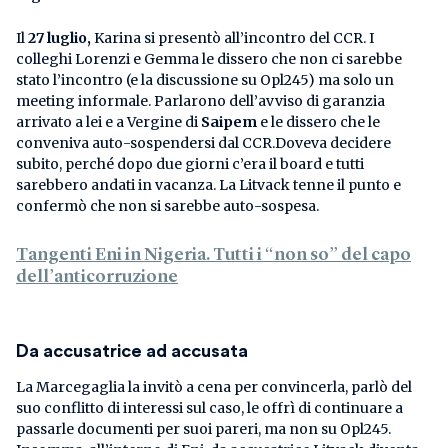
Il
27 luglio,
Karina si presentò all’incontro del CCR. I
colleghi Lorenzi e Gemma le dissero che non ci sarebbe
stato l’incontro (e la discussione su Opl245) ma solo un
meeting informale. Parlarono dell’avviso di garanzia
arrivato a lei e a Vergine di
Saipem
e le dissero che le
conveniva auto-sospendersi dal CCR.Doveva decidere
subito, perché dopo due giorni c’era il board e tutti
sarebbero andati in vacanza. La Litvack tenne il punto e
confermò che non si sarebbe auto-sospesa.
Tangenti Eni in Nigeria. Tutti i “non so” del capo
dell’anticorruzione
Da accusatrice ad accusata
La Marcegaglia la invitò a cena per convincerla, parlò del
suo conflitto di interessi sul caso, le offrì di continuare a
passarle documenti per suoi pareri, ma non su Opl245.