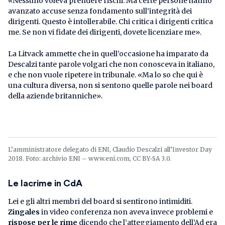
«Nessuno voleva prendere rischi. Ma certe persone hanno
avanzato accuse senza fondamento sull’integrità dei
dirigenti. Questo è intollerabile. Chi critica i dirigenti critica
me. Se non vi fidate dei dirigenti, dovete licenziare me».
La Litvack ammette che in quell’occasione ha imparato da
Descalzi tante parole volgari che non conosceva in italiano,
e che non vuole ripetere in tribunale. «Ma lo so che qui è
una cultura diversa, non si sentono quelle parole nei board
della aziende britanniche».
L’amministratore delegato di ENI, Claudio Descalzi all’Investor Day
2018. Foto: archivio ENI – www.eni.com, CC BY-SA 3.0.
Le lacrime in CdA
Lei e gli altri membri del board si sentirono intimiditi.
Zingales
in video conferenza non aveva invece problemi e
rispose per le rime
dicendo che l’atteggiamento dell’Ad era