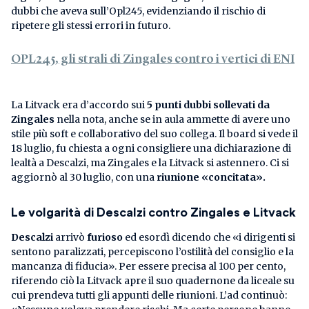
dubbi che aveva sull’Opl245, evidenziando il rischio di
ripetere gli stessi errori in futuro.
OPL245, gli strali di Zingales contro i vertici di ENI
La Litvack era d’accordo sui
5 punti dubbi sollevati da
Zingales
nella nota, anche se in aula ammette di avere uno
stile più soft e collaborativo del suo collega. Il board si vede il
18 luglio, fu chiesta a ogni consigliere una dichiarazione di
lealtà a Descalzi, ma Zingales e la Litvack si astennero. Ci si
aggiornò al 30 luglio, con una
riunione «concitata».
Le volgarità di Descalzi contro Zingales e Litvack
Descalzi
arrivò
furioso
ed esordì dicendo che «i dirigenti si
sentono paralizzati, percepiscono l’ostilità del consiglio e la
mancanza di fiducia». Per essere precisa al 100 per cento,
riferendo ciò la Litvack apre il suo quadernone da liceale su
cui prendeva tutti gli appunti delle riunioni. L’ad continuò: