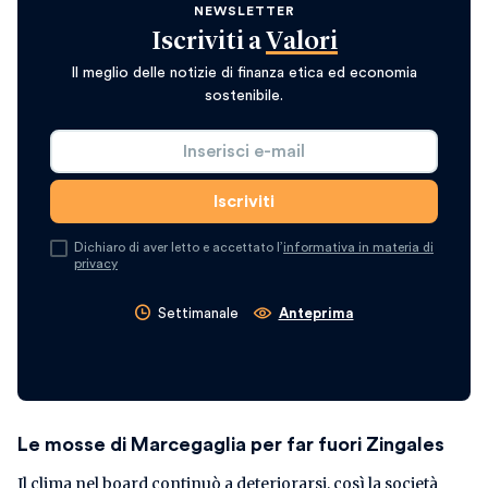
NEWSLETTER
Iscriviti a
Valori
Il meglio delle notizie di finanza etica ed economia
sostenibile.
Dichiaro di aver letto e accettato l’
informativa in materia di
privacy
Settimanale
Anteprima
Le mosse di Marcegaglia per far fuori Zingales
Il clima nel board continuò a deteriorarsi, così la società