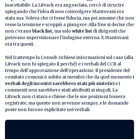
inacettabile. La Litvack era angosciata, cercò di ricucire
spiegando che l’idea di non coinvolgere Mantovani era
stata sua. Voleva che ci fosse fiducia, ma poi ammise che non
resse la tensione e scoppiò a piangere. Alla fine si decise che
non c’erano
black list,
ma solo
white list
di dirigenti che
potevano supervisionare l’indagine esterna. E Mantovani
era tra questi.
Nel frattempo la Consob richiese informazioni sul caso (alla
Litvack non fu spiegato il perché) e i verbali del CCR al
tempo dell’approvazione dell’operazione. Il presidente del
comitato comunicò subito ai membri che da quel momento
i
verbali degli incontri sarebbero stati più sintetici
e i
commenti non sarebbero stati attribuiti ai singoli. La
Litvack non ci stava e chiese che le sue posizioni fossero
registrate, ma questo non avvenne sempre, e le domande
poste non furono esplicitate nei verbali.