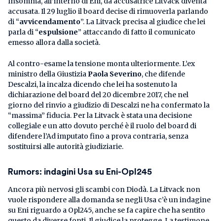
Insomma, all’interno di Eni, da accusatrice Litvack diventa
accusata. Il 29 luglio il board decise di rimuoverla parlando
di “
avvicendamento
”. La Litvack precisa al giudice che lei
parla di “
espulsione
” attaccando di fatto il comunicato
emesso allora dalla società.
Al contro-esame la tensione monta ulteriormente. L’ex
ministro della Giustizia
Paola Severino
, che difende
Descalzi, la incalza dicendo che lei ha sostenuto la
dichiarazione del board del 20 dicembre 2017, che nel
giorno del rinvio a giudizio di Descalzi ne ha confermato la
“massima” fiducia. Per la Litvack è stata una decisione
collegiale e un atto dovuto perché è il ruolo del board di
difendere l’Ad imputato fino a prova contraria, senza
sostituirsi alle autorità giudiziarie.
Rumors: indagini Usa su Eni-Opl245
Ancora più nervosi gli scambi con Diodà. La Litvack non
vuole rispondere alla domanda se negli Usa c’è un indagine
su Eni riguardo a Opl245, anche se fa capire che ha sentito
questo da diverse fonti. Il giudice la protegge. La testimone