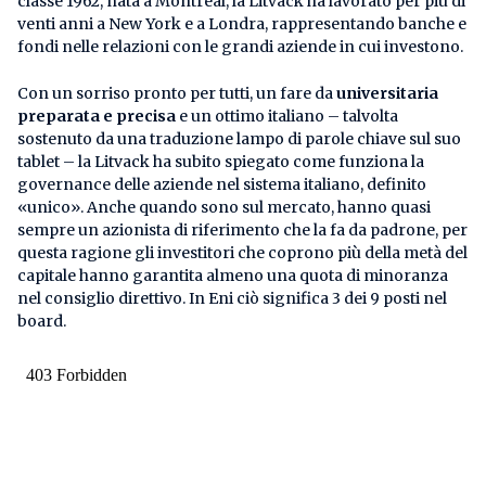
classe 1962, nata a Montreal, la Litvack ha lavorato per più di
venti anni a New York e a Londra, rappresentando banche e
fondi nelle relazioni con le grandi aziende in cui investono.
Con un sorriso pronto per tutti, un fare da
universitaria
preparata e precisa
e un ottimo italiano – talvolta
sostenuto da una traduzione lampo di parole chiave sul suo
tablet – la Litvack ha subito spiegato come funziona la
governance delle aziende nel sistema italiano, definito
«unico». Anche quando sono sul mercato, hanno quasi
sempre un azionista di riferimento che la fa da padrone, per
questa ragione gli investitori che coprono più della metà del
capitale hanno garantita almeno una quota di minoranza
nel consiglio direttivo. In Eni ciò significa 3 dei 9 posti nel
board.