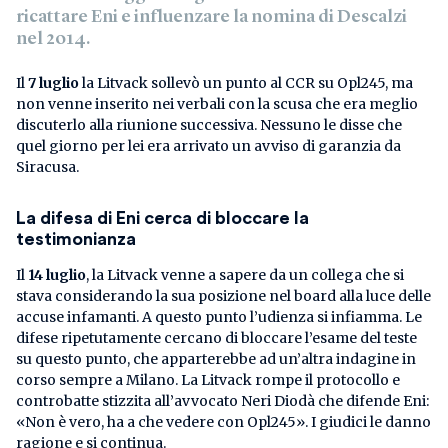
ricattare Eni e influenzare la nomina di Descalzi
nel 2014.
Il
7 luglio
la Litvack sollevò un punto al CCR su Opl245, ma
non venne inserito nei verbali con la scusa che era meglio
discuterlo alla riunione successiva. Nessuno le disse che
quel giorno per lei era arrivato un avviso di garanzia da
Siracusa.
La difesa di Eni cerca di bloccare la
testimonianza
Il
14 luglio
, la Litvack venne a sapere da un collega che si
stava considerando la sua posizione nel board alla luce delle
accuse infamanti. A questo punto l’udienza si infiamma. Le
difese ripetutamente cercano di bloccare l’esame del teste
su questo punto, che apparterebbe ad un’altra indagine in
corso sempre a Milano. La Litvack rompe il protocollo e
controbatte stizzita all’avvocato Neri Diodà che difende Eni:
«Non è vero, ha a che vedere con Opl245». I giudici le danno
ragione e si continua.