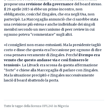
propose una
revisione della governance
del board stesso.
Il 29 aprile 2015 si ebbe un primo incontro, non
obbligatorio, cosicché Zingales, che era negli Usa, non
partecipò. La Marcegaglia annunciò che ci sarebbe stata
una revisione più estesa e anche individuale dei singoli
membri secondo un meccanismo di peer review in cui
ognuno poteva “commentare” sugli altri.
«I consiglieri non erano entusiasti. Ma la presidente tagliò
corto e disse che questa era l’occasione per ognuno di dire
cosa pensava veramente di Zingales. Perché
il tempo era
venuto che questo andasse via e così finissero le
tensioni
». La Litvack era scossa da questa affermazione
“forte” e chiese alla Marcegaglia di parlare con Zingales.
Ma la situazione precipitò e Zingales successivamente
lasciò il board sbattendo la porta.
Tutte le tappe della licenza OPL245 in Nigeria