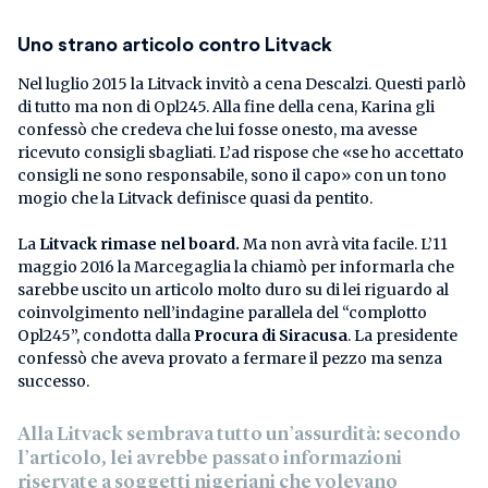
Uno strano articolo contro Litvack
Nel luglio 2015 la Litvack invitò a cena Descalzi. Questi parlò
di tutto ma non di Opl245. Alla fine della cena, Karina gli
confessò che credeva che lui fosse onesto, ma avesse
ricevuto consigli sbagliati. L’ad rispose che «se ho accettato
consigli ne sono responsabile, sono il capo» con un tono
mogio che la Litvack definisce quasi da pentito.
La
Litvack rimase nel board.
Ma non avrà vita facile. L’11
maggio 2016 la Marcegaglia la chiamò per informarla che
sarebbe uscito un articolo molto duro su di lei riguardo al
coinvolgimento nell’indagine parallela del “complotto
Opl245”, condotta dalla
Procura di Siracusa
. La presidente
confessò che aveva provato a fermare il pezzo ma senza
successo.
Alla Litvack sembrava tutto un’assurdità: secondo
l’articolo, lei avrebbe passato informazioni
riservate a soggetti nigeriani che volevano