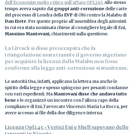
dell’Economist molto critico sull’affare OPL245.
Allo stesso
tempo aveva saputo dai
gruppi anti-corruzione
delle carte
del processo di Londra della
EVP
di Obi contro la Malabu di
Dan Etete
. Per questo proprio all’assemblea degli azionisti
in cui era stata nominata chiese al consigliere legale di Eni,
Massimo Mantovani
, chiarimenti sulla questione.
La Litvack si disse preoccupata che la
triangolazione usata tramite il governo nigeriano
per acquisire la licenza dalla Malabu non fosse
conforme alla legge anti-corruzione statunitense.
Le autorità Usa, infatti, applicano la lettera ma anche lo
spirito della legge e spesso spingono per pesanti condanne
con vari espedienti. Ma
Mantovani disse che andava tutto
bene
e le organizzò un incontro con l’allora capo della
compliance di Eni, l’avvocato Vincenzo Maria La Rocca, per
avere accesso ai file della due diligence interna.
Licenza Opl245: «Vertici Eni e Shell sapevano delle
tangenti in Nigeria»