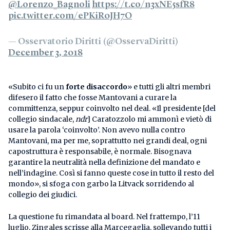
@Lorenzo_Bagnoli
https://t.co/n3xNE5sfR8
pic.twitter.com/ePKiR0JH7O
— Osservatorio Diritti (@OsservaDiritti)
December 3, 2018
«Subito ci fu un
forte disaccordo
» e tutti gli altri membri
difesero il fatto che fosse Mantovani a curare la
committenza, seppur coinvolto nel deal. «Il presidente [del
collegio sindacale,
ndr
] Caratozzolo mi ammonì e vietò di
usare la parola ‘coinvolto’. Non avevo nulla contro
Mantovani, ma per me, soprattutto nei grandi deal, ogni
capostruttura è responsabile, è normale. Bisognava
garantire la neutralità nella definizione del mandato e
nell’indagine. Così si fanno queste cose in tutto il resto del
mondo», si sfoga con garbo la Litvack sorridendo al
collegio dei giudici.
La questione fu rimandata al board. Nel frattempo, l’11
luglio, Zingales scrisse alla Marcegaglia, sollevando tutti i