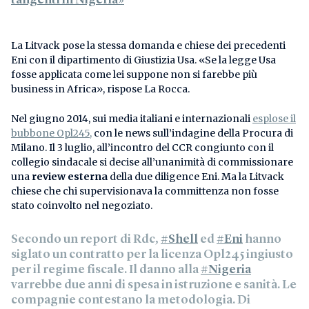
La Litvack pose la stessa domanda e chiese dei precedenti
Eni con il dipartimento di Giustizia Usa. «Se la legge Usa
fosse applicata come lei suppone non si farebbe più
business in Africa», rispose La Rocca.
Nel giugno 2014, sui media italiani e internazionali
esplose il
bubbone Opl245,
con le news sull’indagine della Procura di
Milano. Il 3 luglio, all’incontro del CCR congiunto con il
collegio sindacale si decise all’unanimità di commissionare
una
review esterna
della due diligence Eni. Ma la Litvack
chiese che chi supervisionava la committenza non fosse
stato coinvolto nel negoziato.
Secondo un report di Rdc,
#Shell
ed
#Eni
hanno
siglato un contratto per la licenza Opl245 ingiusto
per il regime fiscale. Il danno alla
#Nigeria
varrebbe due anni di spesa in istruzione e sanità. Le
compagnie contestano la metodologia. Di