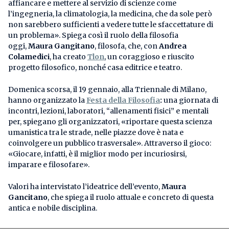
affiancare e mettere al servizio di scienze come
l’ingegneria, la climatologia, la medicina, che da sole però
non sarebbero sufficienti a vedere tutte le sfaccettature di
un problema». Spiega così il ruolo della filosofia
oggi,
Maura Gangitano
, filosofa, che, con
Andrea
Colamedici
, ha creato
Tlon
, un coraggioso e riuscito
progetto filosofico, nonché casa editrice e teatro.
Domenica scorsa, il 19 gennaio, alla Triennale di Milano,
hanno organizzato la
Festa della Filosofia
:
una giornata di
incontri, lezioni, laboratori, “allenamenti fisici” e mentali
per, spiegano gli organizzatori, «riportare questa scienza
umanistica tra le strade, nelle piazze dove è nata e
coinvolgere un pubblico trasversale». Attraverso il gioco:
«Giocare, infatti, è il miglior modo per incuriosirsi,
imparare e filosofare».
Valori ha intervistato l’ideatrice dell’evento,
Maura
Gancitano
, che spiega il ruolo attuale e concreto di questa
antica e nobile disciplina.