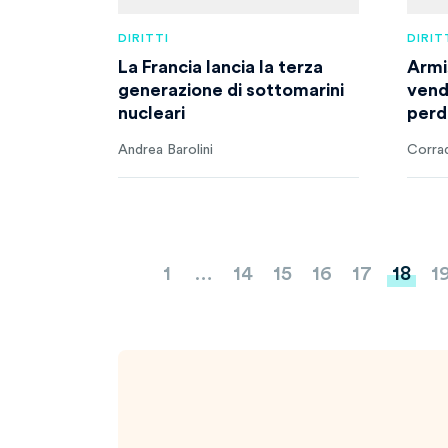
DIRITTI
DIRIT
La Francia lancia la terza
Armi,
generazione di sottomarini
vend
nucleari
perd
Andrea Barolini
Corra
Paginazione
1
…
14
15
16
17
18
1
degli
articoli