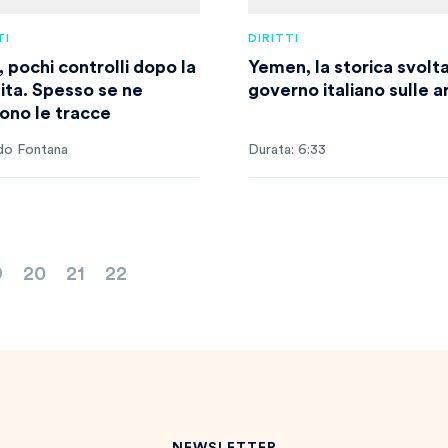
TI
DIRITTI
 pochi controlli dopo la
Yemen, la storica svolta
ita. Spesso se ne
governo italiano sulle a
ono le tracce
do Fontana
Durata: 6:33
9
20
21
22