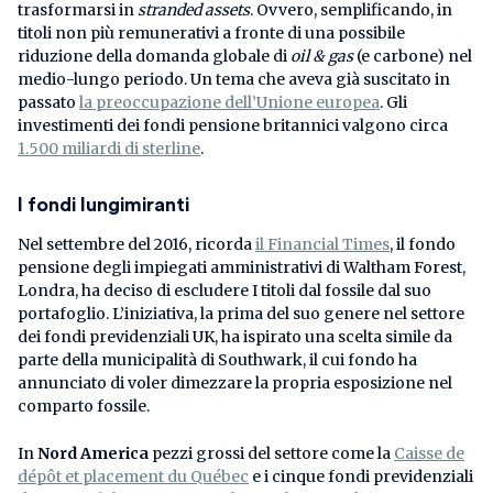
trasformarsi in
stranded assets
. Ovvero, semplificando, in
titoli non più remunerativi a fronte di una possibile
riduzione della domanda globale di
oil & gas
(e carbone) nel
medio-lungo periodo. Un tema che aveva già suscitato in
passato
la preoccupazione dell’Unione europea
. Gli
investimenti dei fondi pensione britannici valgono circa
1.500 miliardi di sterline
.
I fondi lungimiranti
Nel settembre del 2016, ricorda
il Financial Times
, il fondo
pensione degli impiegati amministrativi di Waltham Forest,
Londra, ha deciso di escludere I titoli dal fossile dal suo
portafoglio. L’iniziativa, la prima del suo genere nel settore
dei fondi previdenziali UK, ha ispirato una scelta simile da
parte della municipalità di Southwark, il cui fondo ha
annunciato di voler dimezzare la propria esposizione nel
comparto fossile.
In
Nord America
pezzi grossi del settore come la
Caisse de
dépôt et placement du Québec
e i cinque fondi previdenziali