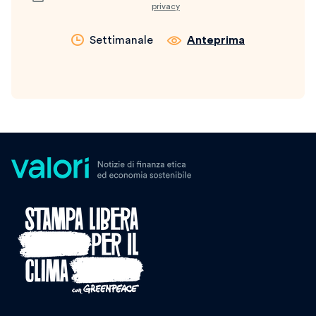
privacy
Settimanale
Anteprima