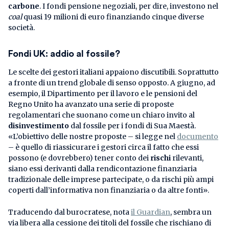
carbone
. I fondi pensione negoziali, per dire, investono nel
coal
quasi 19 milioni di euro finanziando cinque diverse
società.
Fondi UK: addio al fossile?
Le scelte dei gestori italiani appaiono discutibili. Soprattutto
a fronte di un trend globale di senso opposto. A giugno, ad
esempio, il Dipartimento per il lavoro e le pensioni del
Regno Unito ha avanzato una serie di proposte
regolamentari che suonano come un chiaro invito al
disinvestimento
dal fossile per i fondi di Sua Maestà.
«L’obiettivo delle nostre proposte – si legge nel
documento
– è quello di riassicurare i gestori circa il fatto che essi
possono (e dovrebbero) tener conto dei
rischi
rilevanti,
siano essi derivanti dalla rendicontazione finanziaria
tradizionale delle imprese partecipate, o da rischi più ampi
coperti dall’informativa non finanziaria o da altre fonti».
Traducendo dal burocratese, nota
il Guardian
, sembra un
via libera alla cessione dei titoli del fossile che rischiano di