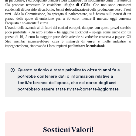
In particolare, l’eurodeputato olandese
Bas Eickhout
ha sottolineato come i favorevoli
alla proposta temessero le cosiddette «
fughe di CO2
». Che non sono emissioni
accidentali di biossido di carbonio, bensì
delocalizzazioni
della produzione verso Paesi
terzi. «Ma la Commissione, ha spiegato il parlamentare, si è basata sull’ipotesi di un
prezzo delle quote di emissione pari a 30 euro, mentre il mercato oggi consente
l’acquisto a solamente 5 euro».
L’esodo delle aziende al di fuori dei confini europei, dunque, con questi prezzi sarebbe
poco probabile. «Un altro studio – ha aggiunto Eickhout – spiega come anche con un
prezzo di 16, 5 euro la maggior parte delle aziende si vedrebbe costretta a pagare. Gli
Stati membri incasserebbero circa
5 miliardi di euro
, e molte industrie si
impegnerebbero, rinnovando i loro impianti per
limitare le emissioni
».
Questo articolo è stato pubblicato
oltre 11 anni fa
e
potrebbe contenere dati o informazioni relative a
fonti/reference dell'epoca, che nel corso degli anni
potrebbero essere state riviste/corrette/aggiornate.
Sostieni Valori!