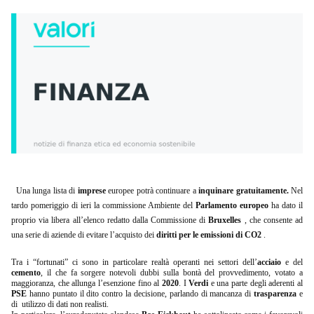
Una lunga lista di
imprese
europee potrà continuare a
inquinare gratuitamente.
Nel
tardo pomeriggio di ieri la commissione Ambiente del
Parlamento europeo
ha dato il
proprio via libera all’elenco redatto dalla Commissione di
Bruxelles
, che consente ad
una serie di aziende di evitare l’acquisto dei
diritti per le emissioni di CO2
.
Tra i “fortunati” ci sono in particolare realtà operanti nei settori dell’
acciaio
e del
cemento
, il che fa sorgere notevoli dubbi sulla bontà del provvedimento, votato a
maggioranza, che allunga l’esenzione fino al
2020
. I
Verdi
e una parte degli aderenti al
PSE
hanno puntato il dito contro la decisione, parlando di mancanza di
trasparenza
e
di utilizzo di dati non realisti.