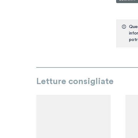
Ques
info
potr
Letture consigliate