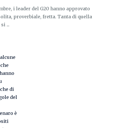
mbre, i leader del G20 hanno approvato
lita, proverbiale, fretta. Tanta di quella
i ...
 alcune
 che
 hanno
u
nche di
gole del
denaro è
siti