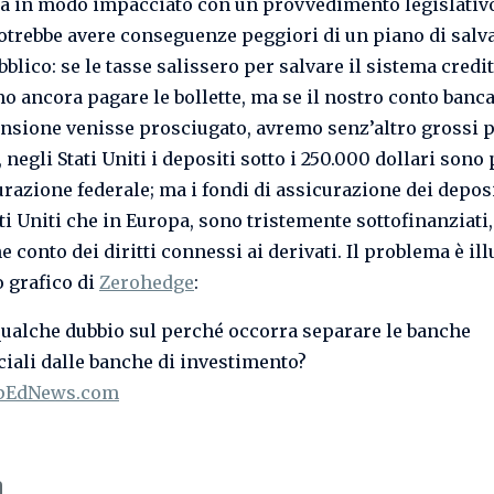
la in modo impacciato con un provvedimento legislativ
potrebbe avere conseguenze peggiori di un piano di salv
bblico: se le tasse salissero per salvare il sistema credit
 ancora pagare le bollette, ma se il nostro conto banca
nsione venisse prosciugato, avremo senz’altro grossi 
, negli Stati Uniti i depositi sotto i 250.000 dollari sono 
razione federale; ma i fondi di assicurazione dei deposi
ti Uniti che in Europa, sono tristemente sottofinanziati
ne conto dei diritti connessi ai derivati. Il problema è il
o grafico di
Zerohedge
:
ualche dubbio sul perché occorra separare le banche
ali dalle banche di investimento?
pEdNews.com