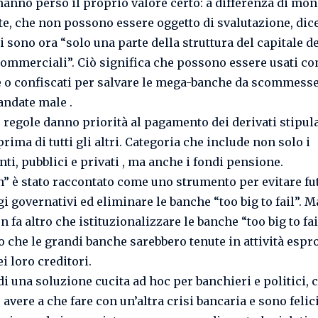
hanno perso il proprio valore certo: a differenza di mon
e, che non possono essere oggetto di svalutazione, dice
i sono ora “solo una parte della struttura del capitale de
ommerciali”. Ciò significa che possono essere usati c
 o confiscati per salvare le mega-banche da scommesse
​​andate male .
regole danno priorità al pagamento dei derivati ​​stipula
rima di tutti gli altri. Categoria che include non solo i
ti, pubblici e privati ​, ma anche i fondi pensione.
 in” è stato raccontato come uno strumento per evitare fu
i governativi ed eliminare le banche “too big to fail”. M
n fa altro che istituzionalizzare le banche “too big to fai
che le grandi banche sarebbero tenute in attività esp
ei loro creditori.
 di una soluzione cucita ad hoc per banchieri e politici,
avere a che fare con un’altra crisi bancaria e sono felici