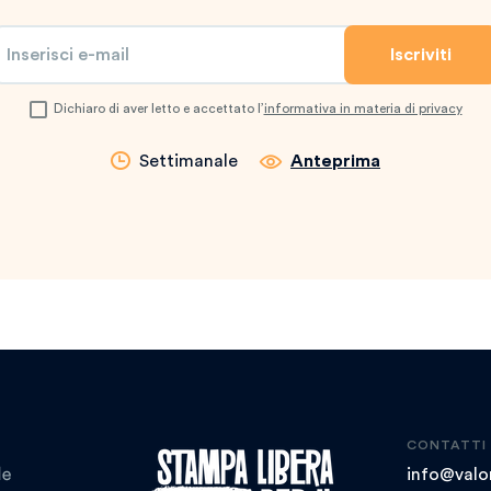
Dichiaro di aver letto e accettato l’
informativa in materia di privacy
Settimanale
Anteprima
CONTATTI
info@valor