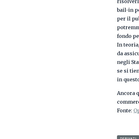
risolver
bail-in 
per il pu
potremmo
fondo pe
In teoria
da assicu
negli Sta
se si tie
in quest
Ancora q
commerci
Fonte:
O
DERIVATI