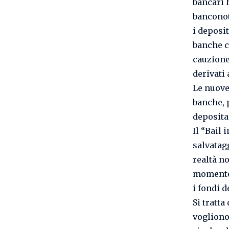
bancari 
banconot
i deposit
banche c
cauzione
derivati 
Le nuove 
banche, p
depositan
Il “Bail
salvatagg
realtà no
momento 
i fondi d
Si tratta
vogliono 