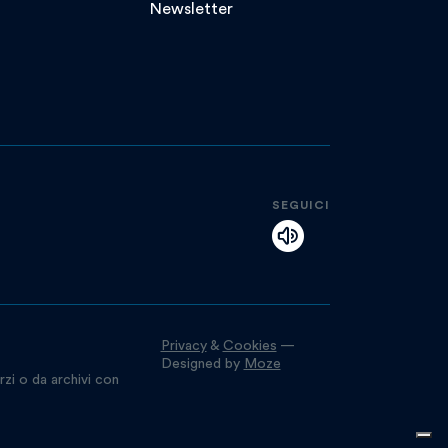
Newsletter
SEGUICI
Privacy
&
Cookies
—
Designed by
Moze
rzi o da archivi con