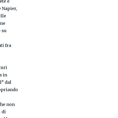
ete e
 Napier,
lle
ome
 su
ti fra
turi
a in
l” dal
ropriando
 che non
 di