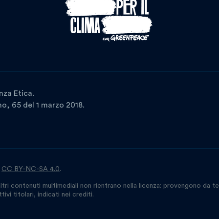
nza Etica.
ano, 65 del 1 marzo 2018.
a
CC BY-NC-SA 4.0
.
ltri contenuti multimediali non rientrano nella licenza: provengono da te
vi titolari, indicati nei crediti.