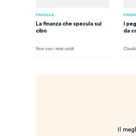
FINANZA
FINA
La finanza che specula sul
I pe
cibo
da c
Non con i miei soldi
Claudi
Il megl