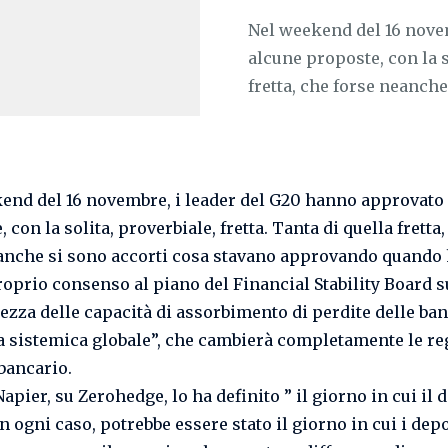
Nel weekend del 16 nove
alcune proposte, con la so
fretta, che forse neanche s
end del 16 novembre, i leader del G20 hanno approvato
 con la solita, proverbiale, fretta. Tanta di quella fretta,
anche si sono accorti cosa stavano approvando quando
proprio consenso al piano del Financial Stability Board s
ezza delle capacità di assorbimento di perdite delle ba
a sistemica globale”, che cambierà completamente le re
bancario.
apier, su Zerohedge, lo ha definito ” il giorno in cui il 
n ogni caso, potrebbe essere stato il giorno in cui i depo