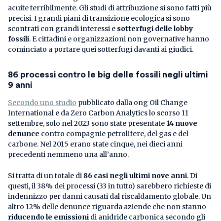
acuite terribilmente. Gli studi di attribuzione si sono fatti più
precisi. I grandi piani di transizione ecologica si sono
scontrati con grandi interessi e
sotterfugi delle lobby
fossili
. E cittadini e organizzazioni non governative hanno
cominciato a portare quei sotterfugi davanti ai giudici.
86 processi contro le big delle fossili negli ultimi
9 anni
Secondo uno studio
pubblicato dalla ong Oil Change
International e da Zero Carbon Analytics lo scorso 11
settembre, solo nel 2023 sono state presentate
14 nuove
denunce
contro compagnie petrolifere, del gas e del
carbone. Nel 2015 erano state cinque, nei dieci anni
precedenti nemmeno una all’anno.
Si tratta di un totale di
86 casi negli ultimi nove anni
. Di
questi, il 38% dei processi (33 in tutto) sarebbero richieste di
indennizzo per danni causati dal riscaldamento globale. Un
altro 12% delle denunce riguarda aziende che non stanno
riducendo le emissioni
di anidride carbonica secondo gli