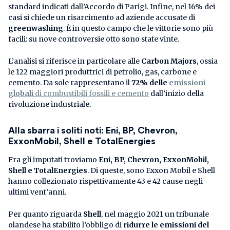
standard indicati dall’Accordo di Parigi. Infine, nel 16% dei
casi si chiede un risarcimento ad aziende accusate di
greenwashing
. È in questo campo che le vittorie sono più
facili: su nove controversie otto sono state vinte.
L’analisi si riferisce in particolare alle
Carbon Majors
, ossia
le 122 maggiori produttrici di petrolio, gas, carbone e
cemento. Da sole rappresentano il
72% delle
emissioni
globali
di combustibili fossili e cemento
dall’inizio della
rivoluzione industriale.
Alla sbarra i soliti noti: Eni, BP, Chevron,
ExxonMobil, Shell e TotalEnergies
Fra gli imputati troviamo
Eni, BP, Chevron, ExxonMobil,
Shell e TotalEnergies
. Di queste, sono Exxon Mobil e Shell
hanno collezionato rispettivamente 43 e 42 cause negli
ultimi vent’anni.
Per quanto riguarda
Shell
, nel maggio 2021 un tribunale
olandese ha stabilito l’obbligo di
ridurre le emissioni del