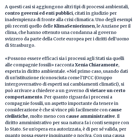
A questi casi si aggiungono altri tipi di processi ambientali,
contro governi ed enti pubblici
, citati in giudizio per
inadempienza di fronte alla crisi climatica. Uno degli esempi
più recenti quello delle
KlimaSeniorinnen
, le Anziane per il
clima, che hanno ottenuto una condanna al governo
svizzero da parte della Corte europea per i diritti dell’uomo
di Strasburgo.
«Possono essere efficaci sia i processi agli Stati sia quelli
alle compagnie fossili» racconta
Xenia Chiaramonte
,
esperta in diritto ambientale. «Nel primo caso, usando dati
di un’istituzione riconosciuta come l’IPCC (Gruppo
intergovernativo di esperti sui cambiamenti climatici), si
può arrivare a chiedere a un governo di
vietare un certo
comportamento
. Per quanto riguarda i processi a
compagnie fossili, un aspetto importante da tenere in
considerazione è che
si vince più facilmente con
cause
civilistiche
, molto meno con
cause amministrative
. Il
diritto amministrativo per sua natura fa i conti sempre con
lo Stato. Se un’opera era autorizzata, è di per sé valida, per
quanto possa essere inquinante o nociva. Con una causa