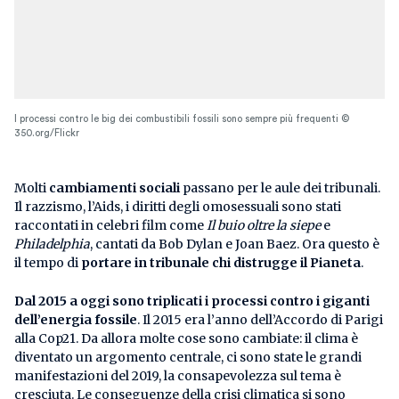
I processi contro le big dei combustibili fossili sono sempre più frequenti ©
350.org/Flickr
Molti
cambiamenti sociali
passano per le aule dei tribunali.
Il razzismo, l’Aids, i diritti degli omosessuali sono stati
raccontati in celebri film come
Il buio oltre la siepe
e
Philadelphia
, cantati da Bob Dylan e Joan Baez. Ora questo è
il tempo di
portare in tribunale chi distrugge il Pianeta
.
Dal 2015 a oggi sono triplicati i processi contro i giganti
dell’energia fossile
. Il 2015 era l’anno dell’Accordo di Parigi
alla Cop21. Da allora molte cose sono cambiate: il clima è
diventato un argomento centrale, ci sono state le grandi
manifestazioni del 2019, la consapevolezza sul tema è
cresciuta. Le conseguenze della crisi climatica si sono