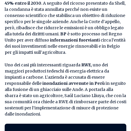
45% entro il 2030
. A seguito del ricorso presentato da Shell,
la condanna è stata annullata perché non esiste un
consenso scientifico che stabilisca un obiettivo di riduzione
specifico per le singole aziende. Anche la Corte d’appello,
però, ribadisce che ridurre le emissioni è un obbligo legato
alla tutela dei dirittti umani.
BP
è sotto processo nel Regno
Unito per aver diffuso
informazioni fuorvianti
circa l’entità
dei suoi investimenti nelle energie rinnovabili e in Belgio
per gli impatti sull’agricoltura.
Uno dei casi più interessanti riguarda
RWE
, uno dei
maggiori produttori tedeschi di energia elettrica da
impianti a carbone. L’azienda è accusata di essere
responsabile delle
inondazioni avvenute in Perù
in seguito
alla fusione di un ghiacciaio sulle Ande. A portarla alla
sbarra è stato un agricoltore, Saúl Luciano Lliuya, che con la
sua comunità ora chiede a RWE di rimborsare parte dei costi
sostenuti per l’implementazione di misure di protezione
dalle inondazioni.