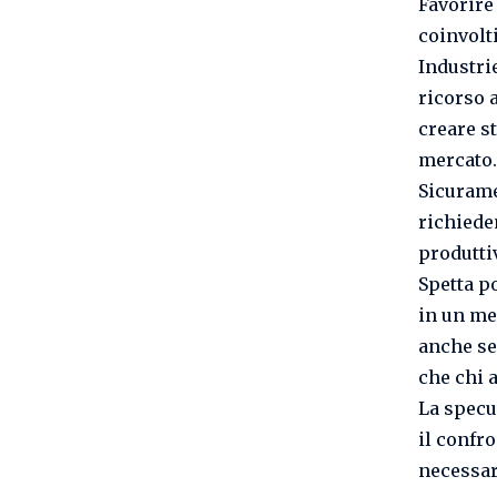
Favorire 
coinvolti
Industri
ricorso 
creare st
mercato.
Sicurame
richieden
produtti
Spetta p
in un me
anche se
che chi 
La specu
il confr
necessar