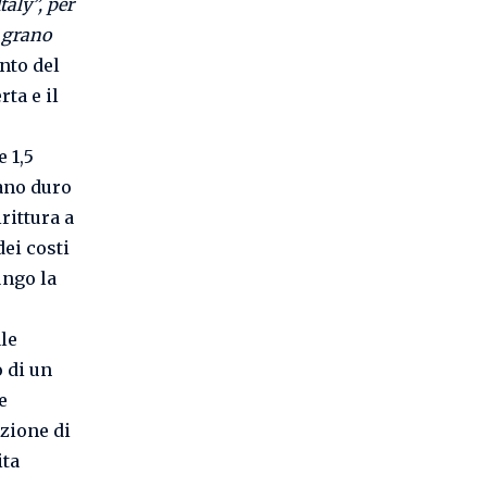
aly”, per
l grano
nto del
ta e il
 1,5
rano duro
rittura a
dei costi
ungo la
ale
 di un
e
uzione di
ita