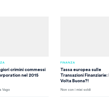
NZA
FINANZA
ggiori crimini commessi
Tassa europea sulle
orporation nel 2015
Transazioni Finanziarie:
Volta Buona?!
a Vago
Non con i miei soldi