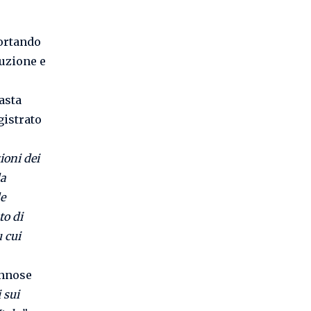
portando
duzione e
asta
gistrato
ioni dei
la
le
to di
 cui
annose
 sui