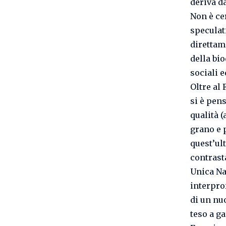
deriva d
Non è cer
speculat
direttame
della bi
sociali e
Oltre al
si è pen
qualità 
grano e p
quest’ul
contrast
Unica Naz
interpro
di un nu
teso a ga