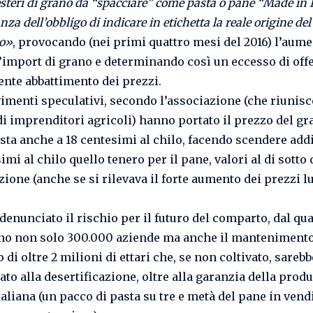
steri di grano da “spacciare” come pasta o pane “Made in It
za dell’obbligo di indicare in etichetta la reale origine de
to»
, provocando (nei primi quattro mesi del 2016) l’aume
’import di grano e determinando così un eccesso di offer
nte abbattimento dei prezzi.
imenti speculativi, secondo l’associazione (che riunisce
di imprenditori agricoli) hanno portato il prezzo del g
asta anche a 18 centesimi al chilo, facendo scendere addi
imi al chilo quello tenero per il pane, valori al di sotto 
zione (anche se si rilevava il forte aumento dei prezzi l
 denunciato il rischio per il futuro del comparto, dal qu
o non solo 300.000 aziende ma anche il mantenimento
o di oltre 2 milioni di ettari che, se non coltivato, sarebb
to alla desertificazione, oltre alla garanzia della prod
taliana (un pacco di pasta su tre e metà del pane in vend