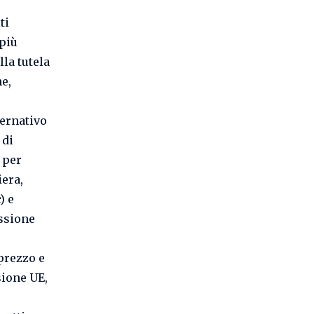
ti
 più
lla tutela
e,
vernativo
 di
 per
iera,
) e
issione
prezzo e
sione UE,