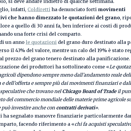
olo, si deve andare indietro di qualche settimana.
glio, infatti,
Coldiretti
ha denunciato forti
movimenti
ivi che hanno dimezzato le quotazioni del grano
, ri
alore a quello di 30 anni fa, ben inferiore ai costi di pro
ando una forte crisi del comparto.
 di un anno
le quotazioni
del grano duro destinato alla p
rso il 43% del valore, mentre un calo del 19% è stato re
 al prezzo del grano tenero destinato alla panificazione.
zzazione dei produttori ha sottolineato come «
Le quotaz
 agricoli dipendono sempre meno dall’andamento reale del
 dell’offerta e sempre più dai movimenti finanziari e dal
 speculative che trovano nel
Chicago Board of Trade
il pun
to del commercio mondiale delle materie prime agricole su
 può investire anche con
contratti derivati
»
.
ti ha segnalato manovre finanziarie particolarmente d
omparto, facendo riferimento a «
chi fa acquisti speculativi