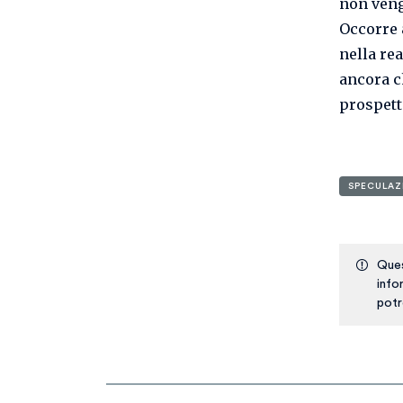
non veng
Occorre 
nella rea
ancora c
prospett
SPECULAZ
Ques
info
potr