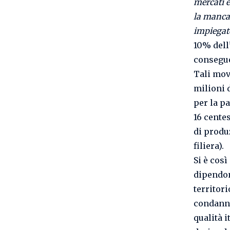
mercati e
la mancan
impiega
10% dell
consegue
Tali mov
milioni 
per la p
16 centes
di produ
filiera).
Si è così
dipendon
territori
condanna
qualità i