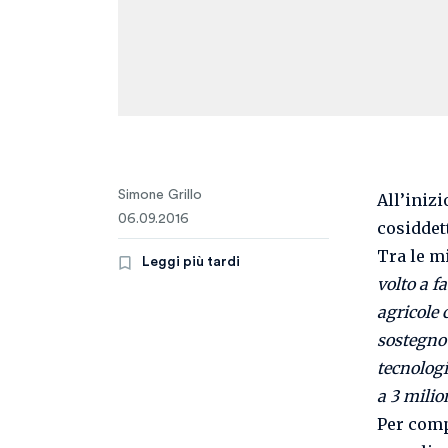
Simone Grillo
All’inizi
06.09.2016
cosiddet
Tra le m
Leggi più tardi
volto a f
agricole 
sostegno a
tecnologi
a 3 milio
Per comp