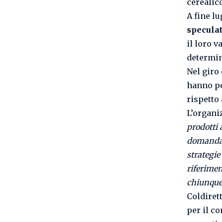
cerealic
A fine lu
speculat
il loro v
determin
Nel giro
hanno pe
rispetto
L’organi
prodotti
domanda e
strategie
riferimen
chiunque
Coldiret
per il c