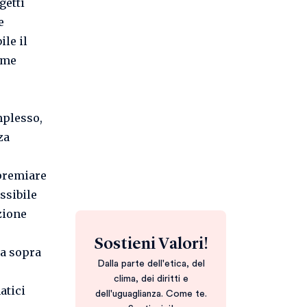
getti
e
ile il
ome
mplesso,
za
 premiare
ssibile
zione
Sostieni Valori!
sa sopra
Dalla parte dell'etica, del
clima, dei diritti e
atici
dell'uguaglianza. Come te.