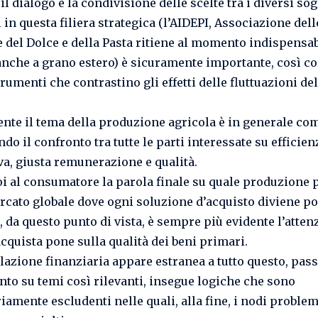
il dialogo e la condivisione delle scelte tra i diversi sog
 in questa filiera strategica (l’AIDEPI, Associazione dell
e del Dolce e della Pasta ritiene al momento indispensab
anche a grano estero) è sicuramente importante, così c
rumenti che contrastino gli effetti delle fluttuazioni del
nte il tema della produzione agricola è in generale co
do il confronto tra tutte le parti interessate su efficien
va, giusta remunerazione e qualità.
oi al consumatore la parola finale su quale produzione
rcato globale dove ogni soluzione d’acquisto diviene po
, da questo punto di vista, è sempre più evidente l’atten
acquista pone sulla qualità dei beni primari.
lazione finanziaria appare estranea a tutto questo, pas
onto su temi così rilevanti, insegue logiche che sono
iamente escludenti nelle quali, alla fine, i nodi problem