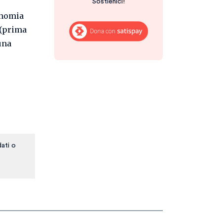
Sostienici!
onomia
e (prima
una
ati o