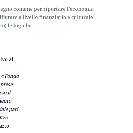
pegno comune per riportare l’economia
ifiutare a livello finanziario e culturale
) le logiche ...
ivo al
 «
Fondo
mprese
so il
imento
iale pari
017
».
arto