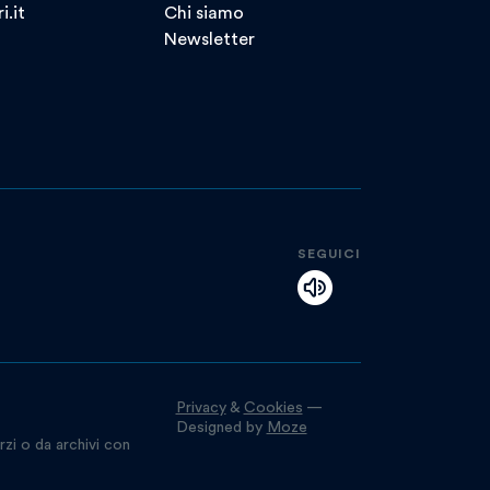
i.it
Chi siamo
Newsletter
SEGUICI
Privacy
&
Cookies
—
Designed by
Moze
rzi o da archivi con