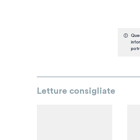
Ques
info
potr
Letture consigliate