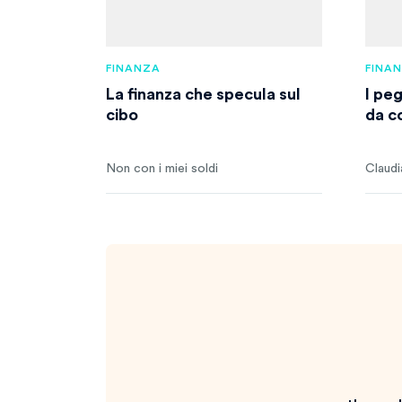
FINANZA
FINA
La finanza che specula sul
I pe
cibo
da c
Non con i miei soldi
Claudi