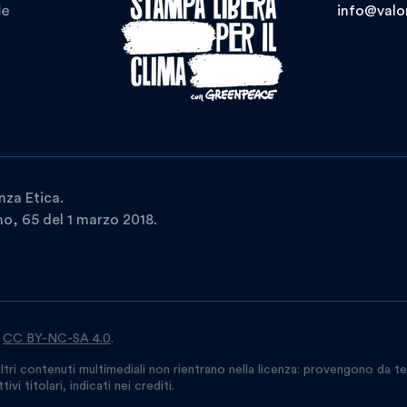
info@valor
nza Etica.
ano, 65 del 1 marzo 2018.
a
CC BY-NC-SA 4.0
.
ltri contenuti multimediali non rientrano nella licenza: provengono da te
vi titolari, indicati nei crediti.