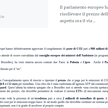
Il parlamento europeo ha
risollevare il prezzo de
aspetta ora il via ...
uropei hanno definitivamente approvato il congelamento di q
uote di CO2
pari a
900 milioni di
a attende di essere convalidata dal
consiglio europeo dei ministri dell’Ambiente
(in program
Bruxelles), ha visto tuttavia ancora contrari due Paesi: la
Polonia
e
Cipro
. Anche il
Pa
chierato per il “no”.
 l’europarlamento spera di riuscire a riportare il
prezzo
che si paga per le emissioni di CO
li 8 e i 12 euro
per tonnellata. Una cifra che è stata confermata all’agenzia AFP dal commissar
gaard
. Quest’ultima ha tuttavia spiegato che a Bruxelles non si attende «una crescita spettaco
azione dei prezzi», che dovrebbe permettere di «salvare il sistema
ETS
» (il meccanismo euro
rcato vede la presenza di un’
eccedenza
pari a circa
2 miliardi di tonnellate di quote
, il
i costi per le emissioni troppo bassi. In tal modo quello che dovrebbe costituire un sistema pe
nquinanti, non è in grado di assolvere al proprio compito.