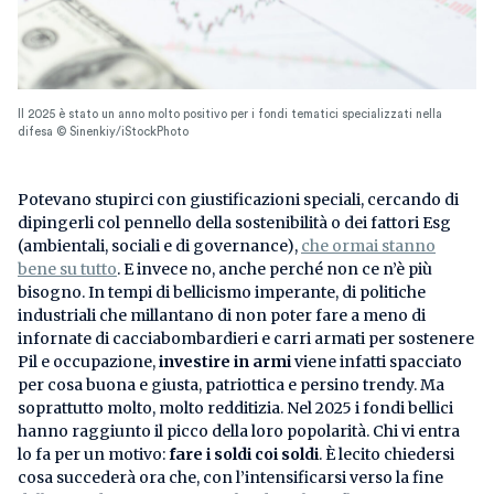
Il 2025 è stato un anno molto positivo per i fondi tematici specializzati nella
difesa © Sinenkiy/iStockPhoto
Potevano stupirci con giustificazioni speciali, cercando di
dipingerli col pennello della sostenibilità o dei fattori Esg
(ambientali, sociali e di governance),
che ormai stanno
bene su tutto
. E invece no, anche perché non ce n’è più
bisogno. In tempi di bellicismo imperante, di politiche
industriali che millantano di non poter fare a meno di
infornate di cacciabombardieri e carri armati per sostenere
Pil e occupazione,
investire in armi
viene infatti spacciato
per cosa buona e giusta, patriottica e persino trendy. Ma
soprattutto molto, molto redditizia. Nel 2025 i fondi bellici
hanno raggiunto il picco della loro popolarità. Chi vi entra
lo fa per un motivo:
fare i soldi coi soldi
. È lecito chiedersi
cosa succederà ora che, con l’intensificarsi verso la fine