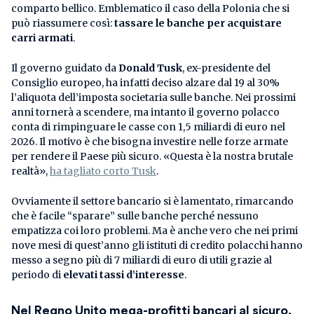
comparto bellico. Emblematico il caso della Polonia che si
può riassumere così:
tassare le banche per acquistare
carri armati
.
Il governo guidato da
Donald Tusk
, ex-presidente del
Consiglio europeo, ha infatti deciso alzare dal 19 al 30%
l’aliquota dell’imposta societaria sulle banche. Nei prossimi
anni tornerà a scendere, ma intanto il governo polacco
conta di rimpinguare le casse con 1,5 miliardi di euro nel
2026. Il motivo è che bisogna investire nelle forze armate
per rendere il Paese più sicuro. «Questa è la nostra brutale
realtà»,
ha tagliato corto Tusk
.
Ovviamente il settore bancario si è lamentato, rimarcando
che è facile “sparare” sulle banche perché nessuno
empatizza coi loro problemi. Ma è anche vero che nei primi
nove mesi di quest’anno gli istituti di credito polacchi hanno
messo a segno più di 7 miliardi di euro di utili grazie al
periodo di
elevati tassi d’interesse
.
Nel Regno Unito mega-profitti bancari al sicuro.