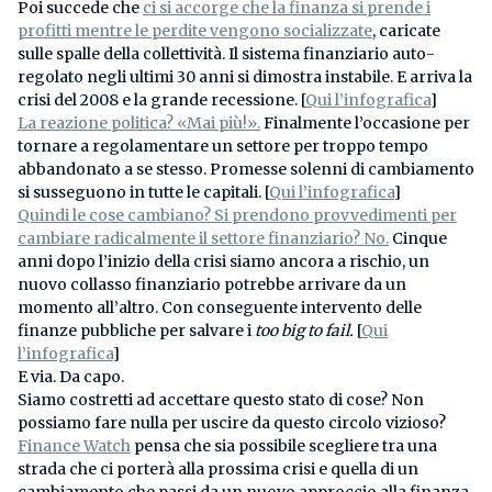
Poi succede che
ci si accorge che la finanza si prende i
profitti mentre le perdite vengono socializzate
, caricate
sulle spalle della collettività. Il sistema finanziario auto-
regolato negli ultimi 30 anni si dimostra instabile. E arriva la
crisi del 2008 e la grande recessione. [
Qui l’infografica
]
La reazione politica? «Mai più!».
Finalmente l’occasione per
tornare a regolamentare un settore per troppo tempo
abbandonato a se stesso. Promesse solenni di cambiamento
si susseguono in tutte le capitali. [
Qui l’infografica
]
Quindi le cose cambiano? Si prendono provvedimenti per
cambiare radicalmente il settore finanziario? No.
Cinque
anni dopo l’inizio della crisi siamo ancora a rischio, un
nuovo collasso finanziario potrebbe arrivare da un
momento all’altro. Con conseguente intervento delle
finanze pubbliche per salvare i
too big to fail.
[
Qui
l’infografica
]
E via. Da capo.
Siamo costretti ad accettare questo stato di cose? Non
possiamo fare nulla per uscire da questo circolo vizioso?
Finance Watch
pensa che sia possibile scegliere tra una
strada che ci porterà alla prossima crisi e quella di un