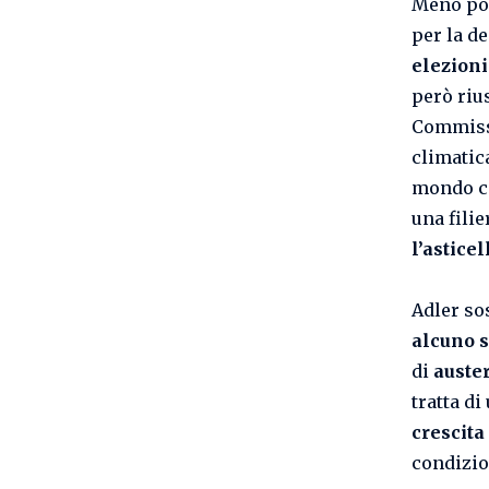
Meno pos
per la d
elezioni
però riu
Commissi
climatica
mondo co
una fili
l’astice
Adler so
alcuno s
di
auster
tratta di
crescita
condizio