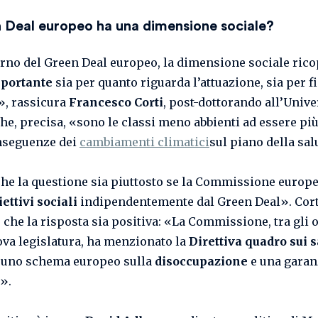
n Deal europeo ha una dimensione sociale?
erno del Green Deal europeo, la dimensione sociale rico
mportante
sia per quanto riguarda l’attuazione, sia per fi
», rassicura
Francesco Corti
, post-dottorando all’Unive
he, precisa, «sono le classi meno abbienti ad essere più
nseguenze dei
cambiamenti climatici
sul piano della sal
he la questione sia piuttosto se la Commissione europea
iettivi sociali
indipendentemente dal Green Deal». Cort
 che la risposta sia positiva: «La Commissione, tra gli o
ova legislatura, ha menzionato la
Direttiva quadro sui s
uno schema europeo sulla
disoccupazione
e una garanz
».