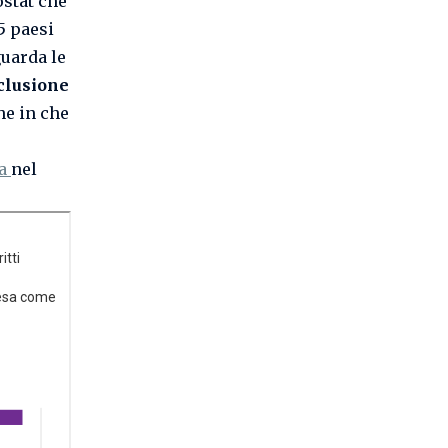
ostat che
5 paesi
guarda le
clusione
he in che
ea
nel