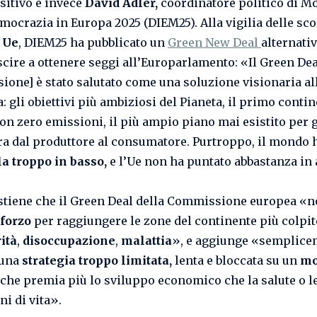
itivo è invece
David Adler,
coordinatore politico di 
emocrazia in Europa 2025 (DIEM25). Alla vigilia delle sc
 Ue
, DIEM25 ha pubblicato un
Green New Deal
alternati
scire a ottenere seggi all’Europarlamento: «Il Green Dea
one] è stato salutato come una soluzione visionaria all
: gli obiettivi più ambiziosi del Pianeta, il primo contin
n zero emissioni, il più ampio piano mai esistito per 
era dal produttore al consumatore. Purtroppo, il mondo
lla troppo in basso,
e l’Ue non ha puntato abbastanza in 
stiene che il Green Deal della Commissione europea «n
forzo
per raggiungere le zone del continente più colpit
ità
,
disoccupazione
,
malattia
», e aggiunge «semplicem
 una
strategia troppo limitata,
lenta e bloccata su un
mo
che premia più lo sviluppo economico che la salute o l
ni di vita».