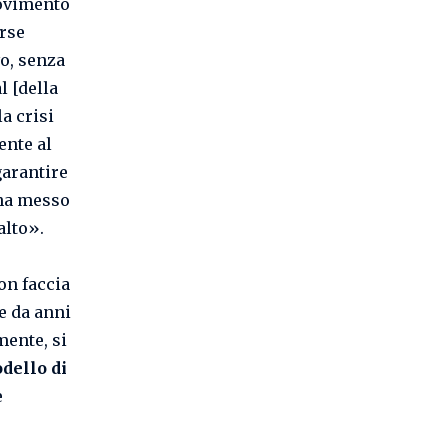
Movimento
orse
vo, senza
l [della
a crisi
ente al
garantire
 ha messo
alto».
on faccia
e da anni
ente, si
dello di
e