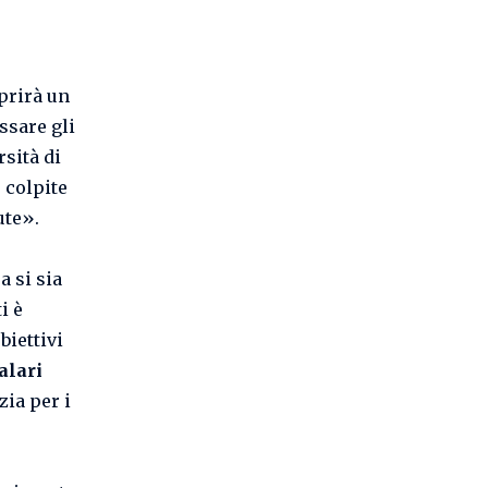
prirà un
ssare gli
rsità di
 colpite
ute».
 si sia
i è
biettivi
alari
ia per i