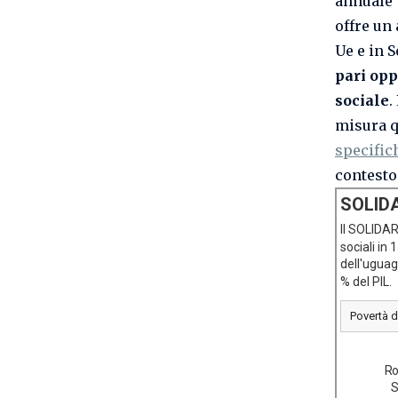
annuale
offre un 
Ue e in 
pari opp
sociale
.
misura q
specific
contesto