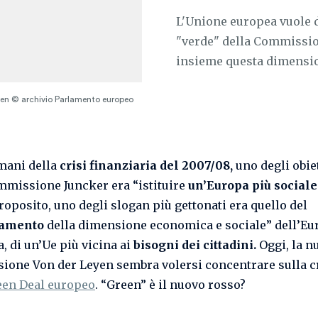
L'Unione europea vuole 
"verde" della Commission
insieme questa dimension
yen © archivio Parlamento europeo
mani della
crisi finanziaria del 2007/08,
uno degli obiet
mmissione Juncker era “istituire
un’Europa più sociale
roposito, uno degli slogan più gettonati era quello del
iamento
della dimensione economica e sociale” dell’Eu
 di un’Ue più vicina ai
bisogni dei cittadini.
Oggi, la n
one Von der Leyen sembra volersi concentrare sulla c
een Deal europeo
. “Green” è il nuovo rosso?