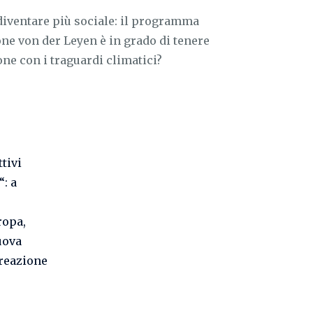
diventare più sociale: il programma
e von der Leyen è in grado di tenere
e con i traguardi climatici?
tivi
“: a
ropa,
uova
reazione