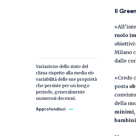
Il Gree
«All’int
ruolo i
obiettivi
Milano c
dalle co
Variazione dello stato del
clima rispetto alla media e/o
«Credo c
variabilità delle sue proprietà
che persiste per un lungo
posta
ob
periodo, generalmente
convinto
numerosi decenni.
della nu
Approfondisci
minimi,
bambini