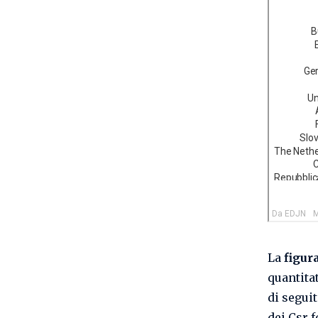
La
figura
quantitat
di segui
dei Csr 