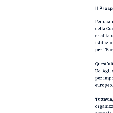
Il Prosp
Per quant
della Co
ereditat
istituzio
per l’Eur
Quest’ul
Ue. Agli 
per impo
europeo.
Tuttavia
organizza