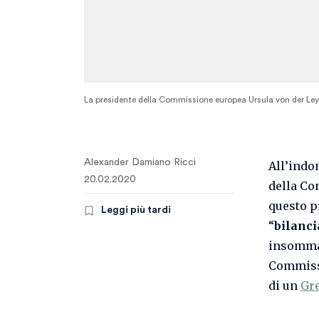
La presidente della Commissione europea Ursula von der Le
Alexander Damiano Ricci
All’indo
20.02.2020
della Co
questo p
Leggi più tardi
“
bilanc
insomma,
Commissi
di un
Gr