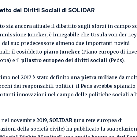
etto dei Diritti Sociali di SOLIDAR
o sia ancora attuale il dibattito sugli sforzi in campo s
mmissione Juncker, è innegabile che Ursula von der Ley
o dal suo predecessore almeno due importanti novità
nali: il cosiddetto
piano Juncker
(Piano europeo di inv
opa) e il
pilastro europeo dei diritti sociali
(Peds).
timo nel 2017 è stato definito una
pietra miliare
da molt
occhi dei responsabili politici, il Peds avrebbe spianato 
rtanti innovazioni nel campo delle politiche sociali a l
, nel novembre 2019,
SOLIDAR
(una rete europea di
zioni della società civile) ha pubblicato la sua relazio