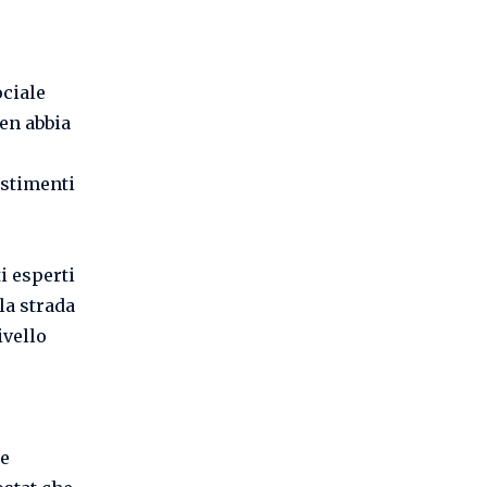
ociale
en abbia
estimenti
i esperti
la strada
ivello
ne