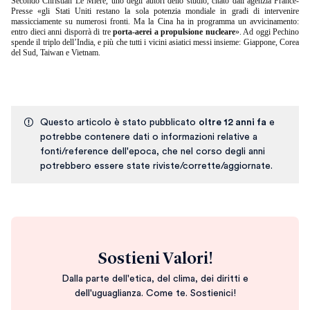
Secondo Christian Le Mière, uno degli autori dello studio, citato dall’agenzia France-
Presse «gli Stati Uniti restano la sola potenzia mondiale in gradi di intervenire
massicciamente su numerosi fronti. Ma la Cina ha in programma un avvicinamento:
entro dieci anni disporrà di tre
porta-aerei a propulsione nucleare
». Ad oggi Pechino
spende il triplo dell’India, e più che tutti i vicini asiatici messi insieme: Giappone, Corea
del Sud, Taiwan e Vietnam.
Questo articolo è stato pubblicato
oltre 12 anni fa
e
potrebbe contenere dati o informazioni relative a
fonti/reference dell'epoca, che nel corso degli anni
potrebbero essere state riviste/corrette/aggiornate.
Sostieni Valori!
Dalla parte dell'etica, del clima, dei diritti e
dell'uguaglianza. Come te. Sostienici!