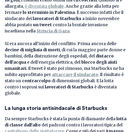
allargata,
è diventata
globale
. Anche grazie alla lotta per
fermare
lo sterminio in Palestina
. È successo infatti che il
sindacato dei
lavoratori di Starbucks
a inizio novembre
abbia postato
un tweet
contro la brutale invasione
israeliana nella
Striscia di Gaza
.
Si era ancora all’inizio del conflitto. Prima ancora delle
decine di migliaia di morti
, di cui la maggior parte donne e
bambini, della distruzione degli ospedali, del
distacco
dell’acqua
e dell’energia elettrica, del
blocco degli aiuti
umanitari
. Il tweet è stato poi rimosso, ma Starbucks ne ha
subito approfittato per
attaccare il sindacato
. Il risultato è
stato un
contraccolpo
di dimensioni globali. E la lotta
contro i soprusi sui
lavoratori di Starbucks
è diventata
globale.
La lunga storia antisindacale
di Starbucks
Da sempre Starbucks è stata la punta di diamante della
lotta
di classe dall’alto
dei padroni contro i lavoratori tipica del
capitalismo delle piattaforme
. Come e più dei vari
Amazon,