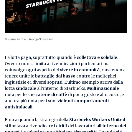
© June Andrei George/Unsplash
La lotta paga, soprattutto quando è
collettiva e solidale
.
Ovvero non si limita a rivendicazioni particolari ma
coinvolge ogni aspetto del
vivere in comunità
, riuscendo a
tenere unite le
battaglie dal basso
contro le molteplici
ingiustizie e i diversi soprusi. L’ultimo esempio arriva dalla
lotta sindacale
all’interno di Starbucks.
Multinazionale
nota per le sue
catene di caffè
di poco gusto e alto costo, e
ancora più nota per i suoi
violenti comportamenti
antisindacali
.
Fino a quando la strategia della
Starbucks Workers United
si limitava a rivendicare i diritti dei lavoratori
all’interno dei
negozi
, i risultati erano ottimi ma
circoscritti
. Quando si è