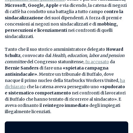
Microsoft, Google, Apple
e via dicendo, la catena di negozi
di caffè ha condotto una battaglia a tutto campo
contro la
sindacalizzazione
dei suoi dipendenti. A forza di premi e
concessioni ai negozi non sindacalizzati e di
mobbing,
persecuzioni e licenziamenti
nei confronti di quelli
sindacalizzati.
Tanto che il suo storico amministratore delegato
Howard
Schultz
, convocato dal
Health, education, labor and pension
committee
del Congresso statunitense,
fu accusato
da
Bernie Sanders
di fare una
«spietata campagna
antisindacale»
. Mentre un tribunale di Buffalo, dove
nacque il primo nucleo della Starbucks Workers United,
ha
dichiarato
che la catena aveva perseguito uno «
spudorato
e sistematico comportamento
nei confronti di lavoratori
di Buffalo che hanno tentato di ricorrere al sindacato». E
aveva ordinanto il
reintegro immediato
degli impiegati
illegalmente licenziati.