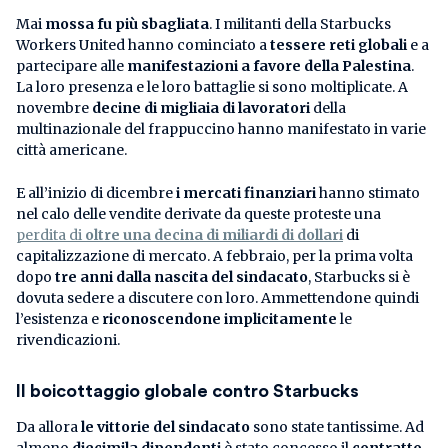
Mai
mossa fu più sbagliata
. I militanti della Starbucks
Workers United hanno cominciato a
tessere reti globali
e a
partecipare alle
manifestazioni a favore della Palestina
.
La loro presenza e le loro battaglie si sono moltiplicate. A
novembre
decine di migliaia di lavoratori
della
multinazionale del frappuccino hanno manifestato in varie
città americane.
E all’inizio di dicembre
i mercati finanziari
hanno stimato
nel calo delle vendite derivate da queste proteste una
perdita di
oltre una decina di miliardi di dollari
di
capitalizzazione di mercato. A febbraio, per la prima volta
dopo
tre anni dalla nascita del sindacato
, Starbucks si è
dovuta sedere a discutere con loro. Ammettendone quindi
l’esistenza e
riconoscendone implicitamente
le
rivendicazioni.
Il boicottaggio globale
contro Starbucks
Da allora
le vittorie del sindacato
sono state tantissime. Ad
almeno
diecimila dipendenti
è stato concesso il
contratto