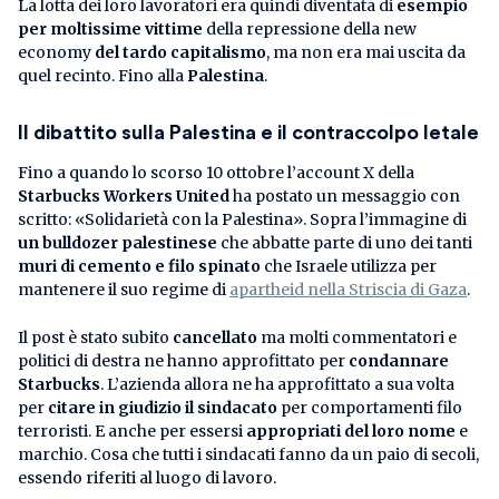
La lotta dei loro lavoratori era quindi diventata di
esempio
per moltissime vittime
della repressione della new
economy
del tardo capitalismo
, ma non era mai uscita da
quel recinto. Fino alla
Palestina
.
Il dibattito sulla Palestina e il contraccolpo letale
Fino a quando lo scorso 10 ottobre l’account X della
Starbucks Workers United
ha postato un messaggio con
scritto: «Solidarietà con la Palestina». Sopra l’immagine di
un bulldozer palestinese
che abbatte parte di uno dei tanti
muri di cemento e filo spinato
che Israele utilizza per
mantenere il suo regime di
apartheid nella Striscia di Gaza
.
Il post è stato subito
cancellato
ma molti commentatori e
politici di destra ne hanno approfittato per
condannare
Starbucks
. L’azienda allora ne ha approfittato a sua volta
per
citare in giudizio il sindacato
per comportamenti filo
terroristi. E anche per essersi
appropriati del loro nome
e
marchio. Cosa che tutti i sindacati fanno da un paio di secoli,
essendo riferiti al luogo di lavoro.