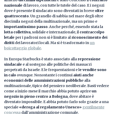
nazionale
di lavoro, con tutte le tutele del caso. E i negozi
dove è presente il sindacato sono diventati in breve
oltre
quattrocento
. Un granello di sabbia nel mare degli oltre
diecimila negozi della multinazionale, ma un primo e
importantissimo passo
. Anche perché, essendo stata la
lotta collettiva
, solidale e internazionale, il
contraccolpo
letale
per i padroni non si è limitato al
riconoscimento dei
diritti
dei lavoratori locali. Ma si è trasformato in
un
boicottaggio globale
.
In Europa Starbucks è stato associato alla
repressione
sindacale
e al sostegno alle politiche dei massacri
perpetrati da Israele. E le frequentazioni e l
e vendite sono
in calo
ovunque. Nonostante i continui
aiuti anche
economici delle amministrazioni pubblich
e alla
multinazionale, tipico del pensiero neoliberale. Basti vedere
come a inizio mese il marchio abbia potuto aprire
un
negozio in pieno centro a Bologna
, dove abitare è
diventato impossibile. E abbia potuto farlo solo grazie a una
speciale
«deroga al regolamento Unesco»
gentilmente
concessa
dall’amministrazione comunale.