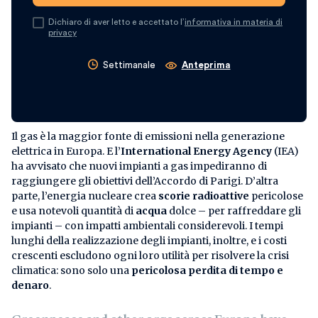
Dichiaro di aver letto e accettato l’
informativa in materia di
privacy
Settimanale
Anteprima
Il gas è la maggior fonte di emissioni nella generazione
elettrica in Europa. E l’
International Energy Agency
(IEA)
ha avvisato che nuovi impianti a gas impediranno di
raggiungere gli obiettivi dell’Accordo di Parigi. D’altra
parte, l’energia nucleare crea
scorie radioattive
pericolose
e usa notevoli quantità di
acqua
dolce – per raffreddare gli
impianti – con impatti ambientali considerevoli. I tempi
lunghi della realizzazione degli impianti, inoltre, e i costi
crescenti escludono ogni loro utilità per risolvere la crisi
climatica: sono solo una
pericolosa perdita di tempo e
denaro
.