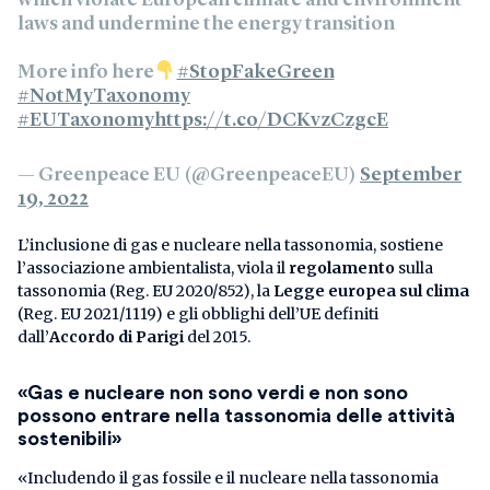
laws and undermine the energy transition
More info here
#StopFakeGreen
#NotMyTaxonomy
#EUTaxonomy
https://t.co/DCKvzCzgcE
— Greenpeace EU (@GreenpeaceEU)
September
19, 2022
L’inclusione di gas e nucleare nella tassonomia, sostiene
l’associazione ambientalista, viola il
regolamento
sulla
tassonomia (Reg. EU 2020/852), la
Legge europea sul clima
(Reg. EU 2021/1119) e gli obblighi dell’UE definiti
dall’
Accordo di Parigi
del 2015.
«Gas e nucleare non sono verdi e non sono
possono entrare nella tassonomia delle attività
sostenibili»
«Includendo il gas fossile e il nucleare nella tassonomia