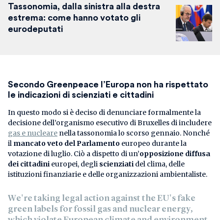
Tassonomia, dalla sinistra alla destra
estrema: come hanno votato gli
eurodeputati
Secondo Greenpeace l’Europa non ha rispettato
le indicazioni di scienziati e cittadini
In questo modo si è deciso di denunciare formalmente la
decisione dell’organismo esecutivo di Bruxelles di includere
gas e nucleare
nella tassonomia lo scorso gennaio. Nonché
il
mancato veto del Parlamento
europeo durante la
votazione di luglio. Ciò a dispetto di un’
opposizione diffusa
dei cittadini
europei, degli
scienziati
del clima, delle
istituzioni finanziarie e delle organizzazioni ambientaliste.
We're taking legal action against the EU's fake
green labels for fossil gas and nuclear energy,
which violate European climate and environment