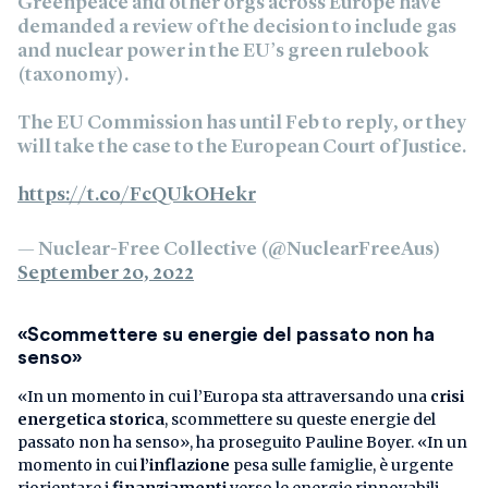
Greenpeace and other orgs across Europe have
demanded a review of the decision to include gas
and nuclear power in the EU’s green rulebook
(taxonomy).
The EU Commission has until Feb to reply, or they
will take the case to the European Court of Justice.
https://t.co/FcQUkOHekr
— Nuclear-Free Collective (@NuclearFreeAus)
September 20, 2022
«Scommettere su energie del passato non ha
senso»
«In un momento in cui l’Europa sta attraversando una
crisi
energetica storica
, scommettere su queste energie del
passato non ha senso», ha proseguito Pauline Boyer. «In un
momento in cui
l’inflazione
pesa sulle famiglie, è urgente