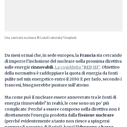
Una centrale nucleare © Lukáš Lehotský/Unsplash
Da mesi ormai che, in sede europea, la
Francia
sta cercando
di imporre l’inclusione del nucleare nella prossima direttiva
sulle energie
rinnovabili
.
La cosiddetta
“RED III”
. Obiettivo
della normativa è raddoppiare la quota di energia da fonti
pulite nel mix energetico entro il 2030. E per farlo, secondo i
francesi, bisognerebbe puntare sull’atomo.
Ma come può il nucleare essere annoverato tra le fonti di
energia rinnovabile? In realtà, le cose sono un po’ più
complicate. Perché a essere compreso nella direttiva non è
direttamente l’energia prodotta dalla
fissione nucleare
(perché evidentemente a tanto non riesce a spingersi
neppure il governo di Parigi), bensì l’
idrogeno a basse