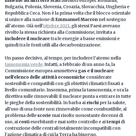
insieme ad altri otto Stati
membri europei: Romania,
Bulgaria, Polonia, Slovenia, Croazia, Slovacchia, Ungheria e
Repubblica Ceca. Non è la prima volta che il blocco orientale
si unisce alla nazione di
Emmanuel Macron
nel sostegno
all’atomo. Già nell’
ottobre 2021
, gli stessi Paesi avevano
rivolto la stessa richiesta alla Commissione, invitata a
includere il nucleare
tra le energie a basse emissioni e
quindi tra le fonti utili alla decarbonizzazione.
Un passo decisivo, al tempo, per includere l’atomo nella
tassonomia verde
. Infatti, a febbraio di un anno fa, la
Commissione europea ammetteva
gas e il nucleare
nell’elenco delle attività economiche
considerate
sostenibili e compatibili con gli obiettivi climatici fissati a
livello comunitario. Insomma, prima la tassonomia, e ora la
direttiva sulle rinnovabili: il nucleare punta a entrare in tutte
le pieghe della sostenibilità. In barba ai
rischi
per la salute,
all’uso di una fonte non rinnovabile come combustibile, al
problema delle
scorie
mai risolto nonostante decenni di
uso, ai
costi
esorbitanti e mai sotto controllo e ai
tempi
di
costruzione delle centrali totalmente incompatibili con
l’azione climatica di cui la Terra ha bisogno.