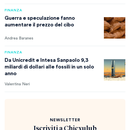
FINANZA
Guerra e speculazione fanno
aumentare il prezzo del cibo
Andrea Baranes
FINANZA
Da Unicredit e Intesa Sanpaolo 9,3
miliardi di dollari alle fossili in un solo
anno
Valentina Neri
NEWSLETTER
Iscriviti a
Chicxulub