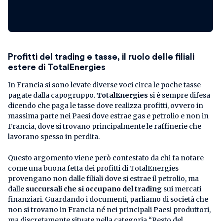
Profitti del trading e tasse, il ruolo delle filiali
estere di TotalEnergies
In Francia si sono levate diverse voci circa le poche tasse
pagate dalla capogruppo.
TotalEnergies
si è sempre difesa
dicendo che paga le tasse dove realizza profitti, ovvero in
massima parte nei Paesi dove estrae gas e petrolio e non in
Francia, dove si trovano principalmente le raffinerie che
lavorano spesso in perdita.
Questo argomento viene però contestato da chi fa notare
come una buona fetta dei profitti di TotalEnergies
provengano non dalle filiali dove si estrae il petrolio, ma
dalle
succursali che si occupano del trading
sui mercati
finanziari. Guardando i documenti, parliamo di società che
non si trovano in Francia né nei principali Paesi produttori,
ma discretamente situate nella categoria “Resto del