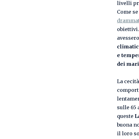
livelli p
Come se 
drammat
obiettivi
avessero
climati
e tempe
dei mari
La cecit
comporta
lentamen
sulle 65
queste
L
buona not
il loro s