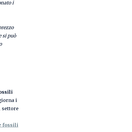
onato i
 prezzo
 si può
o
ossili
iorna i
 settore
 fossili