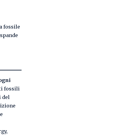
 fossile
 espande
 ogni
i fossili
i del
dizione
le
gy,