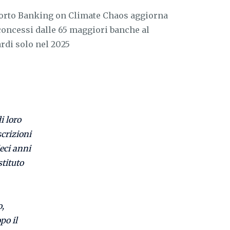
porto Banking on Climate Chaos aggiorna
 concessi dalle 65 maggiori banche al
ardi solo nel 2025
i loro
scrizioni
ieci anni
tituto
o,
po il