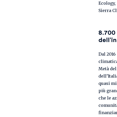
Ecology,
Sierra C
8.700 
dell’i
Dal 2016
climatic
Metà del
dell’Ital
quasi mil
più gran
che le a
comunità
finanzia