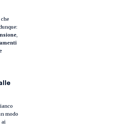
 che
 dunque:
ensione
,
iamenti
e
alle
bianco
cun modo
 ai