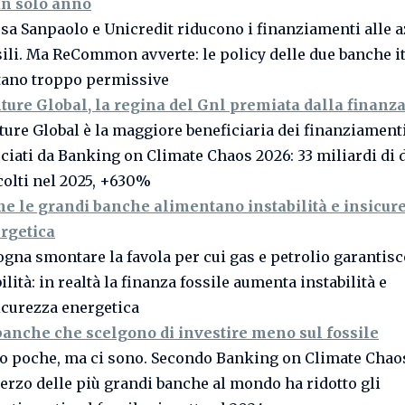
un solo anno
esa Sanpaolo e Unicredit riducono i finanziamenti alle 
sili. Ma ReCommon avverte: le policy delle due banche i
tano troppo permissive
ture Global, la regina del Gnl premiata dalla finanza
ture Global è la maggiore beneficiaria dei finanziament
cciati da Banking on Climate Chaos 2026: 33 miliardi di 
colti nel 2025, +630%
e le grandi banche alimentano instabilità e insicur
rgetica
ogna smontare la favola per cui gas e petrolio garantisc
ilità: in realtà la finanza fossile aumenta instabilità e
icurezza energetica
banche che scelgono di investire meno sul fossile
o poche, ma ci sono. Secondo Banking on Climate Chao
terzo delle più grandi banche al mondo ha ridotto gli