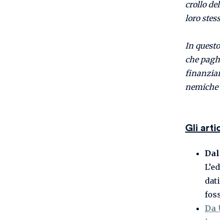
crollo de
loro stes
In questo
che paghi
finanziar
nemiche 
Gli art
Dal
L’e
dat
fos
Da 