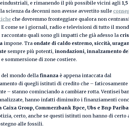
reindustriali, e rimanendo il più possibile vicini agli
1,5
la scienza da decenni non avesse avvertito sulle
conse
iche
che dovremmo fronteggiare qualora non centrassi
. E come se i giornali, radio e televisioni di tutto il mo
 raccontato quali sono gli impatti che già adesso la
cris
ca
impone. Tra
ondate di caldo estremo, siccità, uragani
ste
sempre più potenti,
inondazioni, innalzamento del
e sommersione di zone costiere.
à del mondo della
finanza
è appena intaccata dal
mento di quegli istituti di credito che – faticosamente
te – stanno cominciando a cambiare rotta. Ventisei ba
 analizzate, hanno infatti diminuito i finanziamenti conc
a Caixa Group, Commerzbank Bpce, Ubs e Bnp Pariba
izia, certo, anche se questi istituti non hanno di certo
ostegno alle fossili.