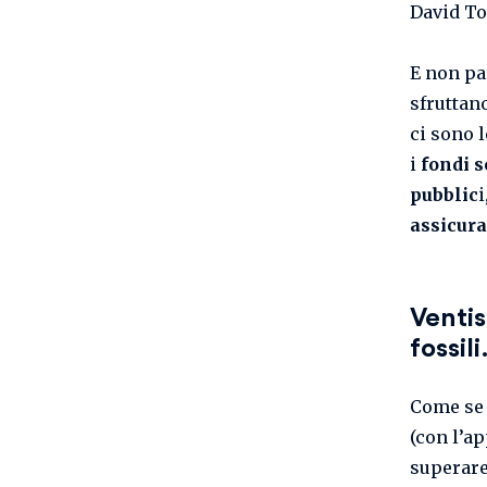
David To
E non pa
sfruttan
ci sono 
i
fondi s
pubblic
i
assicura
Ventis
fossil
Come se 
(con l’a
superare