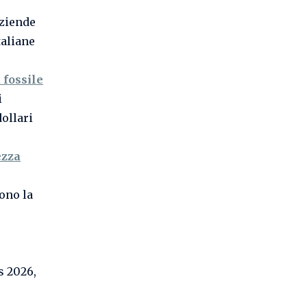
aziende
taliane
 fossile
i
dollari
ezza
ono la
s 2026,