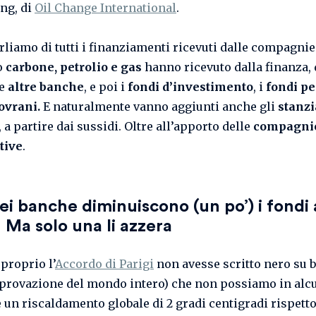
ng, di
Oil Change International
.
rliamo di tutti i finanziamenti ricevuti dalle compagnie
o
carbone, petrolio e gas
hanno ricevuto dalla finanza,
le
altre banche
, e poi i
fondi d’investimento
, i
fondi p
ovrani.
E naturalmente vanno aggiunti anche gli
stanz
, a partire dai sussidi. Oltre all’apporto delle
compagni
tive
.
ei banche diminuiscono (un po’) i fondi 
i. Ma solo una li azzera
proprio l’
Accordo di Parigi
non avesse scritto nero su 
pprovazione del mondo intero) che non possiamo in al
 un riscaldamento globale di 2 gradi centigradi rispetto