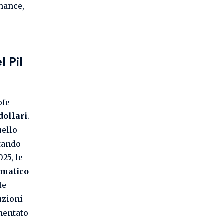
nance,
l Pil
ofe
dollari
.
uello
ttando
025, le
imatico
le
uzioni
mentato