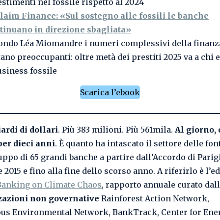
estimenti nel fossile rispetto al 2024
laim Finance: «Sul sostegno alle fossili le banche
tinuano in direzione sbagliata»
ondo Léa Miomandre i numeri complessivi della finanza
tano preoccupanti: oltre metà dei prestiti 2025 va a chi
usiness fossile
Scarica l’ebook
ardi di dollari
. Più 383 milioni. Più 561mila.
Al giorno,
per dieci anni
. È quanto ha intascato il settore delle font
uppo di 65 grandi banche a partire dall’Accordo di Parig
2015 e fino alla fine dello scorso anno. A riferirlo è l’e
Banking on Climate Chaos
, rapporto annuale curato dal
zazioni non governative
Rainforest Action Network,
us Environmental Network, BankTrack, Center for Ener