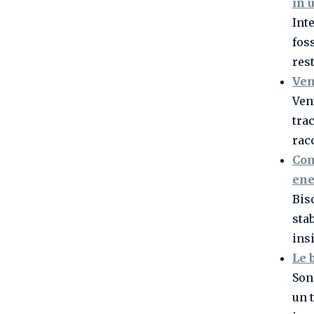
in 
Int
fos
res
Ven
Ven
tra
rac
Com
ene
Bis
stab
ins
Le 
Son
un 