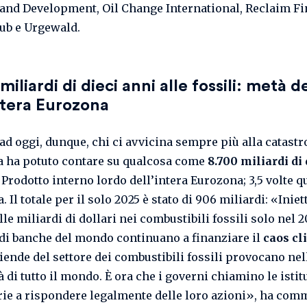
 and Development, Oil Change International, Reclaim Fi
lub e Urgewald.
miliardi di dieci anni alle fossili: metà de
ntera Eurozona
 ad oggi, dunque, chi ci avvicina sempre più alla catastr
a ha potuto contare su qualcosa come
8.700 miliardi di 
 Prodotto interno lordo dell’intera Eurozona; 3,5 volte q
ia. Il totale per il solo 2025 è stato di 906 miliardi: «Inie
le miliardi di dollari nei combustibili fossili solo nel 2
di banche del mondo continuano a finanziare il
caos cl
ziende del settore dei combustibili fossili provocano nel
 di tutto il mondo. È ora che i governi chiamino le istit
rie a rispondere legalmente delle loro azioni», ha com