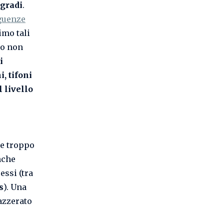
 gradi
.
guenze
mo tali
ndo non
i
, tifoni
 livello
 e troppo
nche
essi (tra
s
). Una
 azzerato