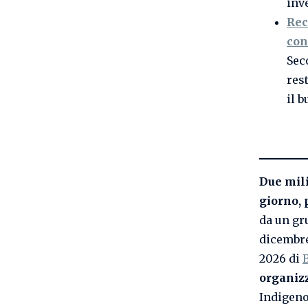
inv
Rec
con
Sec
res
il b
Due mili
giorno, 
da un gr
dicembre 
2026 di
organiz
Indigeno