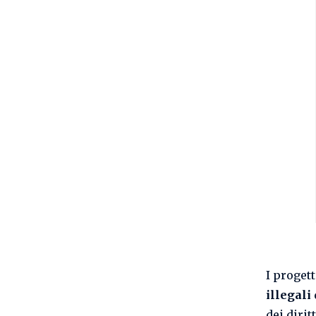
I progett
illegali
dei diri