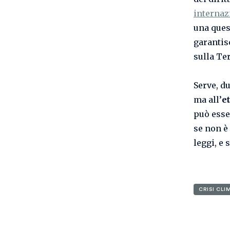
internazi
una ques
garantis
sulla Ter
Serve, d
ma all’
e
può esser
se non è
leggi, e 
CRISI CLI