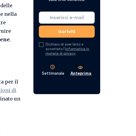
 delle
e nella
tre
ruire
gene
.
Dichiaro di aver letto e
accettato l’
informativa in
materia di privacy
Settimanale
Anteprima
a per il
ioni di
inato un