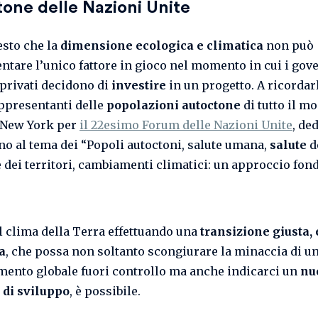
one delle Nazioni Unite
esto che la
dimensione ecologica e climatica
non può
ntare l’unico fattore in gioco nel momento in cui i gove
 privati decidono di
investire
in un progetto. A ricordar
rappresentanti delle
popolazioni autoctone
di tutto il m
a New York per
il 22esimo Forum delle Nazioni Unite
, de
no al tema dei “Popoli autoctoni, salute umana,
salute
d
e dei territori, cambiamenti climatici: un approccio fon
il clima della Terra effettuando una
transizione giusta, 
a
, che possa non soltanto scongiurare la minaccia di u
mento globale fuori controllo ma anche indicarci un
nu
 di sviluppo
, è possibile.