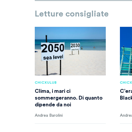
Letture consigliate
CHICXULUB
CHIC
Clima, i mari ci
C’era
sommergeranno. Di quanto
Blac
dipende da noi
Andrea Barolini
Andrea