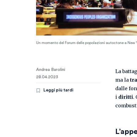
Un momento del Forum delle popolazioni autoctone a New 
Andrea Barolini
La battag
28.04.2023
ma la
tr
dalle fo
Leggi più tardi
i
diritti
.
combustib
L’appe