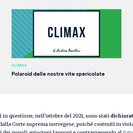
CLIMAX
Polaroid delle nostre vite spericolate
i in questione, nell’ottobre del 2021, sono stati
dichiarat
dalla Corte suprema norvegese, poiché costruiti in viol
tti dei popoli autoctoni lapponi e contravvenendo al
Patt