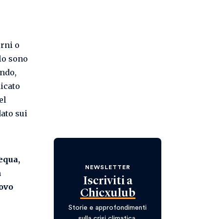
rni o
lo sono
ondo,
dicato
el
dato sui
equa,
NEWSLETTER
n
Iscriviti a
ovo
Chicxulub
Storie e approfondimenti
sulla crisi climatica.