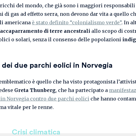
i ricchi del mondo, che già sono i maggiori responsabili
 di gas ad effetto serra, non devono dar vita a quello ch
li americana
è stato definito “colonialismo verde”
. In al
’accaparramento di terre ancestrali
allo scopo di cost
olici o solari, senza il consenso delle popolazioni
indi
o dei due parchi eolici in Norvegia
emblematico è quello che ha visto protagonista l’attivist
vedese
Greta Thunberg
, che ha partecipato a
manifestaz
 in Norvegia contro due parchi eolici
che hanno contam
ma vitale per le renne.
Crisi climatica