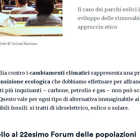
Il caso dei parchi eolici
sviluppo delle rinnovabil
approccio etico
York © United Nations
lia contro i
cambiamenti climatici
rappresenta una pri
ansizione ecologica
che dobbiamo effettuare per affran
nti più inquinanti – carbone, petrolio e gas – non può s
 Questo vale per ogni tipo di alternativa immaginabile ai
ili fossili: si tratti di idroelettrico, eolico o solare.
llo al 22esimo Forum delle popolazioni