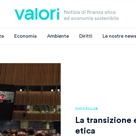
za
Economia
Ambiente
Diritti
Le nostre news
CHICXULUB
La transizione
etica