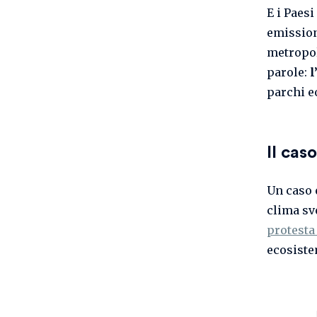
E i Paes
emissioni
metropo
parole:
l
parchi e
Il cas
Un caso 
clima s
protesta
ecosiste