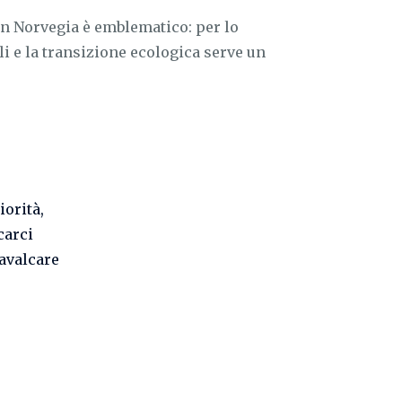
 in Norvegia è emblematico: per lo
i e la transizione ecologica serve un
orità,
carci
cavalcare