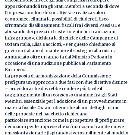
calcolandone invece gli utili complessivi europei e
apporzionandoli tra gli Stati Membri a seconda di dove
l’impresa conduce le sue attività e realizza valore
economico, elimina la possibilità di eludere il fisco
sfruttando disallineamenti fiscali fra i diversi Paesi UE e
abusando dei prezzi di trasferimento per transazioni
infragruppo», dichiara la direttrice delle Campagne di
Oxfam Italia, Elisa Bacciotti, «Per questo chiediamo al
governo italiano di mantenere il sostegno alla misura
annunciato oltre un anno fa dal Ministro Padoan in
occasione di una audizione pubblica al Parlamento
Europeo».
La proposta di armonizzazione della Commissione
prefigura un approccio a due fasi con due direttive distinte
– procedura che dovrebbe rendere più facile il
raggiungimento di un consenso unanime fra gli Stati
Membri, essenziale per l’adozione di un provvedimento in
materia fiscale. Oxfam ritiene che alcuni dettagli tecnici
delle proposte nel pacchetto richiedano
particolare attenzione come la prospettiva di prefigurare
deduzioni per le imprese che si finanziano tramite nuove
emissioni azionarie (ispirandosi verosimilmente al modello