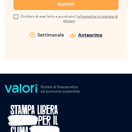
Dichiaro di aver letto e accettato l’
informativa in materia di
privacy
Settimanale
Anteprima