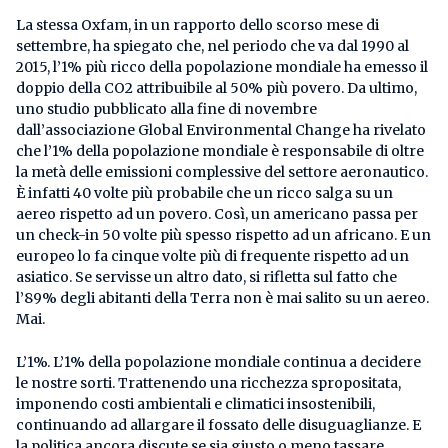
La stessa Oxfam, in un rapporto dello scorso mese di
settembre, ha spiegato che, nel periodo che va dal 1990 al
2015, l’1% più ricco della popolazione mondiale ha emesso il
doppio della CO2 attribuibile al 50% più povero. Da ultimo,
uno studio pubblicato alla fine di novembre
dall’associazione Global Environmental Change ha rivelato
che l’1% della popolazione mondiale è responsabile di oltre
la metà delle emissioni complessive del settore aeronautico.
È infatti 40 volte più probabile che un ricco salga su un
aereo rispetto ad un povero. Così, un americano passa per
un check-in 50 volte più spesso rispetto ad un africano. E un
europeo lo fa cinque volte più di frequente rispetto ad un
asiatico. Se servisse un altro dato, si rifletta sul fatto che
l’89% degli abitanti della Terra non è mai salito su un aereo.
Mai.
L’1%. L’1% della popolazione mondiale continua a decidere
le nostre sorti. Trattenendo una ricchezza spropositata,
imponendo costi ambientali e climatici insostenibili,
continuando ad allargare il fossato delle disuguaglianze. E
la politica ancora discute se sia giusto o meno tassare