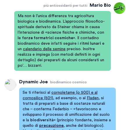
Mario Bio
più antiossidanti per tutti
Ma non è l’unica differenza tra agricoltura
biologica e biodinamica. L’approccio filosofico-
spirituale derivato da Steiner chiama in causa
l’interazione di «scienze fisiche e chimiche, con
le
forze formatrici cosmiche
». Il contadino
biodinamico deve infatti seguire i
ritmi lunari
e
un
calendario delle semine
preciso. Inoltre
realizza e impiega (con metodi definiti in ogni
dettaglio) dei preparati da alcuni considerati un
po’… bizzarri.
Dynamic Joe
biodinamico cosmico
Se ti riferisci al
cornoletame (o 500) e al
cornosilice (501)
, ad esempio, o al
Fladen
, si
tratta di preparati a base di sostanze naturali
che – conferma Federbio – «favoriscono e
sviluppano il processo di umificazione del suolo
e la
biodiversità
» (principio fondante, insieme a
quello di
precauzione
, anche del biologico).