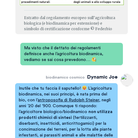
Estratto dal regolamento europeo sull’agricoltura
biologica (e biodinamica per estensione) e
simbolo di certificazione conforme © Federbio
Ma visto che il dettato dei regolamenti
definisce anche l’agricoltura biodinamica,
vediamo se sai cosa prevedono…
Dynamic Joe
biodinamico cosmico
Inutile che tu faccia il saputello!
L’agricoltura
biodinamica, nei suoi principi, è nata prima del
bio, con l’
antroposofia di Rudolph Steiner
, negli
anni ’20 del ‘900. Comunque ti rispondo:
l’agricoltore biologico/biodinamico
non utilizza
prodotti chimici di sintesi
(fertilizzanti,
diserbanti, insetticidi, anticrittogamici) per la
concimazione dei terreni, per la lotta alle piante
infestanti, ai parassiti animali e alle malattie delle