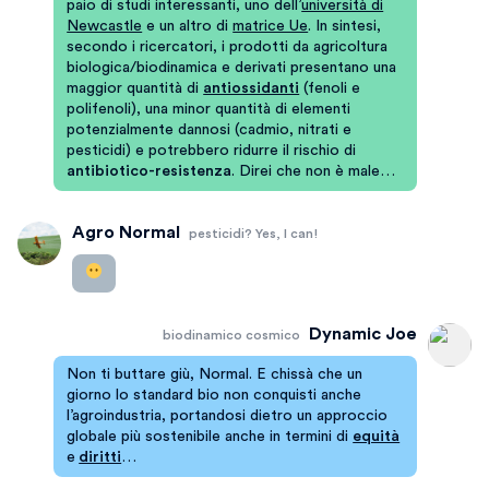
paio di studi interessanti, uno dell’
università di
Newcastle
e un altro di
matrice Ue
. In sintesi,
secondo i ricercatori, i prodotti da agricoltura
biologica/biodinamica e derivati presentano una
maggior quantità di
antiossidanti
(fenoli e
polifenoli), una minor quantità di elementi
potenzialmente dannosi (cadmio, nitrati e
pesticidi) e potrebbero ridurre il rischio di
antibiotico-resistenza
. Direi che non è male…
Agro Normal
pesticidi? Yes, I can!
Dynamic Joe
biodinamico cosmico
Non ti buttare giù, Normal. E chissà che un
giorno lo standard bio non conquisti anche
l’agroindustria, portandosi dietro un approccio
globale più sostenibile anche in termini di
equità
e
diritti
…