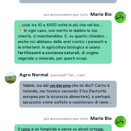
Mario Bio
più antiossidanti per tutti
…cioè tra 10 e 5000 volte in più che nel bio…
In ogni caso, non metto in dubbio la tua
onestà, ci mancherebbe. E, su quanto chiedevi…
anche noi abbiamo delle armi contro i parassiti e
le infestanti. In agricoltura biologica si usano
fertilizzanti e sostanze naturali
, di origine
vegetale o minerale, per questi scopi.
Agro Normal
pesticidi? Yes, I can!
Vabbè, ma del
verderame
che mi dici? Certo è
naturale, ma tossico secondo Efsa (l’autorità
europea per la sicurezza alimentare), e perlopiù
spruzzato come solfato e ossicloruro di rame…
Mario Bio
più antiossidanti per tutti
Il
rame
è un fungicida e serve su alcuni ortaggi,