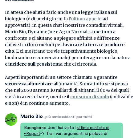
In attesa che aiuti a farlo anche una legge italiana sul
biologico (è di pochi giorni fa l’
ultimo appello
ad
approvarla), in questa chat i nostri tre contadini virtuali,
Mario Bio, Dynamic Joe e Agro Normal, si mettono a
confronto e ci aiutano a spiegare affinità e differenze
chiave tra i loro metodi per
lavorare la terra
e
produrre
cibo
. E ci mostrano tre vie (rispettivamente biologico,
biodinamico e convenzionale) per interagire con la natura
e
incidere sull’ecosistema
che ci circonda.
Aspetti importanti di un settore chiamato a garantire
sicurezza alimentare
all’umanità. Soprattutto se si pensa
che nel 2050 saremo 10 miliardi di abitanti, il 60% dei quali
vivrà in aree urbane, mentre il
consumo di suolo
(coltivabile
e non) è in continuo aumento.
Mario Bio
più antiossidanti per tutti
Buongiorno Joe, hai visto l’
ultima puntata di
«Report
»? Tra i vari argomenti si parlava di