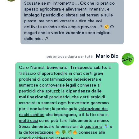
Scusate se mi intrometto… Ok che io pratico
spesso
agricoltura e allevamenti intensivi
, e
impiego i
pesticidi di sintesi
sui terreni e sulle
piante, ma non mi verrete a dire che voi
coltivate usando solo acqua piovana…?
O
magari che le vostre
zucchine
sono migliori
delle mie…?
Mario Bio
più antiossidanti per tutti
Caro Normal, benvenuto. Ti rispondo subito. E
tralascio di approfondire in chat certi gravi
problemi di contaminazione indesiderata
e
numerose
controversie legali
connesse ai
pesticidi che spruzzi; la
dipendenza dalle
multinazionali
produttrici che certi erbicidi
associati a sementi ogm brevettate generano
per il contadino; la prolungata
valutazione dei
rischi sanitari
che impongono, e il fatto che in
molti casi
se ne può fare felicemente a meno.
Senza dimenticare le emissioni di
gas serra
e
la
deforestazione
connesse alle
grandi coltivazioni intensive…