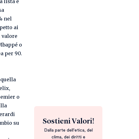
 lista è
sa
4% nel
petto ai
l valore
r Mbappé o
ea per 90.
 quella
elix,
remier o
lla
Berardi
Sostieni Valori!
ambio su
Dalla parte dell'etica, del
clima, dei diritti e