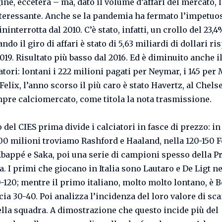
e, eccetera – ma, dato il volume d’affari del mercato, la
teressante. Anche se la pandemia ha fermato l’impetuo
ininterrotta dal 2010. C’è stato, infatti, un crollo del 23,
ndo il giro di affari è stato di 5,63 miliardi di dollari ris
2019. Risultato più basso dal 2016. Ed è diminuito anche i
atori: lontani i 222 milioni pagati per Neymar, i 145 pe
 Felix, l’anno scorso il più caro è stato Havertz, al Chels
pre calciomercato, come titola la nota trasmissione.
 del CIES prima divide i calciatori in fasce di prezzo: in
200 milioni troviamo Rashford e Haaland, nella 120-150 F
bappé e Saka, poi una serie di campioni spesso della P
a. I primi che giocano in Italia sono Lautaro e De Ligt ne
0-120; mentre il primo italiano, molto molto lontano, è 
cia 30-40. Poi analizza l’incidenza del loro valore di sc
ella squadra. A dimostrazione che questo incide più del