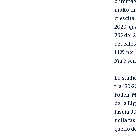
d’immagin
molto in
crescita 
2020, qua
7,35 del 
dei calci
i 125 per
Ma è sem
Lo studio
tra 150-
Foden, M
della Lig
fascia 9
nella fas
quello d