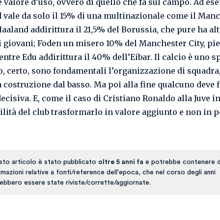
 valore d’uso, ovvero di quello che fa sul campo. Ad es
 vale da solo il 15% di una multinazionale come il Man
aaland addirittura il 21,5% del Borussia, che pure ha alt
i giovani; Foden un misero 10% del Manchester City, pie
entre Edu addirittura il 40% dell’Eibar. Il calcio è uno s
vo, certo, sono fondamentali l’organizzazione di squadra,
la costruzione dal basso. Ma poi alla fine qualcuno deve f
ecisiva. E, come il caso di Cristiano Ronaldo alla Juve i
bilità del club trasformarlo in valore aggiunto e non in p
to articolo è stato pubblicato
oltre 5 anni fa
e potrebbe contenere d
rmazioni relative a fonti/reference dell'epoca, che nel corso degli anni
ebbero essere state riviste/corrette/aggiornate.