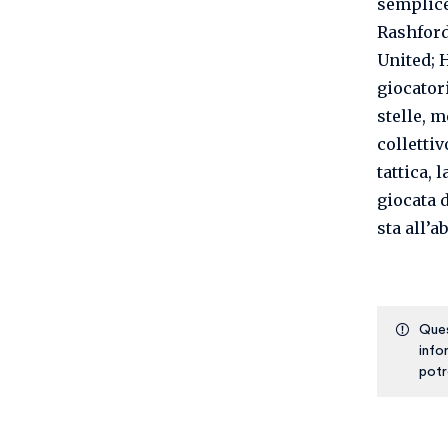
semplice
Rashford
United; H
giocator
stelle, m
colletti
tattica, 
giocata d
sta all’a
Ques
info
potr