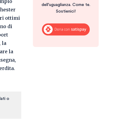
empio
dell'uguaglianza. Come te.
chester
Sostienici!
ri ottimi
no di
port
 la
are la
nsegna,
erdita.
ati o