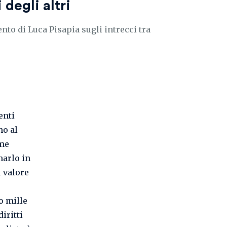
 degli altri
to di Luca Pisapia sugli intrecci tra
enti
no al
ome
marlo in
l valore
o mille
iritti