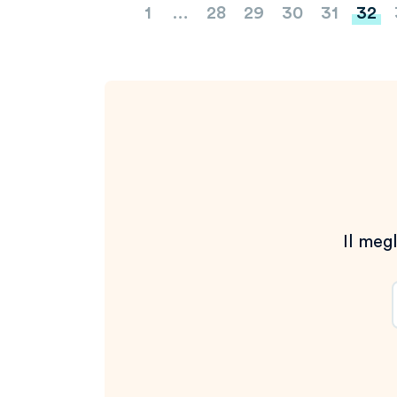
Paginazione
1
…
28
29
30
31
32
degli
articoli
Il megl