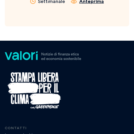
Settimanale
Anteprima
CONTATTI