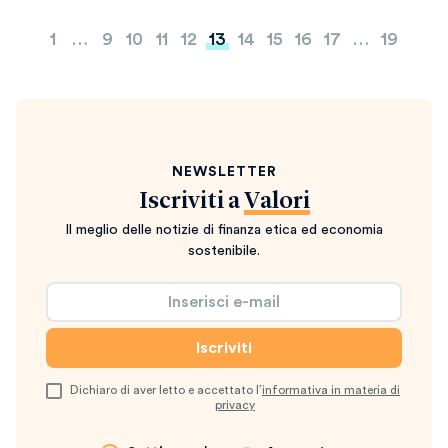
Paginazione
1
…
9
10
11
12
13
14
15
16
17
…
19
degli
articoli
NEWSLETTER
Iscriviti a
Valori
Il meglio delle notizie di finanza etica ed economia
sostenibile.
Dichiaro di aver letto e accettato l’
informativa in materia di
privacy